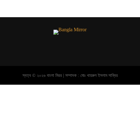
স্বত্ব © ২০২৬ বাংলা মিরর | সম্পাদক : মোঃ খায়রুল ইসলাম সাব্বির