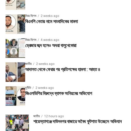
মিরর বিশেষ
2 weeks ago
বিএনপি নেতার নামে সাংবাদিকের মামলা
মিরর বিশেষ
4 weeks ago
ড্রেজার জব্দ হলেও অধরা বালুখেকোরা
জাতীয়
2 weeks ago
আদালত থেকে ফেরার পর প্রতিপক্ষের হামলা : আহত ৪
দূর্নীতি
2 weeks ago
জিএলডিপির বিরুদ্ধে ব্যাপক অনিয়মের অভিযোগ
জাতীয়
12 hours ago
শায়েস্তাগঞ্জে দাউদনগর বাজারে অবৈধ ফুটপাত উচ্ছেদে অভিযান