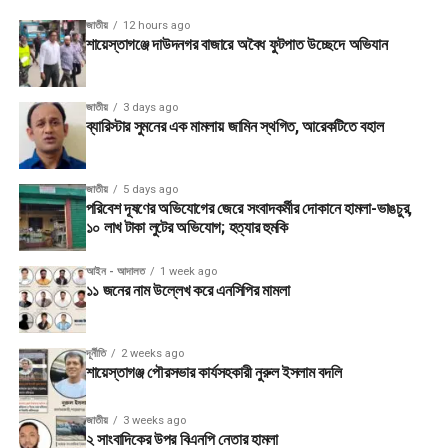
জাতীয়
12 hours ago
শায়েস্তাগঞ্জে দাউদনগর বাজারে অবৈধ ফুটপাত উচ্ছেদে অভিযান
জাতীয়
3 days ago
ব্যারিস্টার সুমনের এক মামলায় জামিন স্থগিত, আরেকটিতে বহাল
জাতীয়
5 days ago
পরিবেশ দূষণের অভিযোগের জেরে সংবাদকর্মীর দোকানে হামলা-ভাঙচুর,
১০ লাখ টাকা লুটের অভিযোগ; হত্যার হুমকি
আইন - আদালত
1 week ago
১১ জনের নাম উল্লেখ করে এনসিপির মামলা
দূর্নীতি
2 weeks ago
শায়েস্তাগঞ্জ পৌরসভার কার্যসহকারী নুরুল ইসলাম বদলি
জাতীয়
3 weeks ago
২ সাংবাদিকের উপর বিএনপি নেতার হামলা