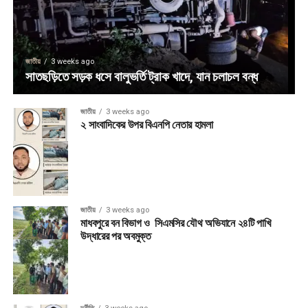
জাতীয়
3 weeks ago
সাতছড়িতে সড়ক ধসে বালুভর্তি ট্রাক খাদে, যান চলাচল বন্ধ
জাতীয়
3 weeks ago
২ সাংবাদিকের উপর বিএনপি নেতার হামলা
জাতীয়
3 weeks ago
মাধবপুরে বন বিভাগ ও সিএমসির যৌথ অভিযানে ২৪টি পাখি
উদ্ধারের পর অবমুক্ত