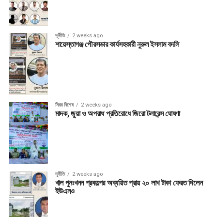
দূর্নীতি
2 weeks ago
শায়েস্তাগঞ্জ পৌরসভার কার্যসহকারী নুরুল ইসলাম বদলি
মিরর বিশেষ
2 weeks ago
মাদক, জুয়া ও অপরাধ প্রতিরোধে জিরো টলারেন্স ঘোষণা
দূর্নীতি
2 weeks ago
খাল পুনঃখনন প্রকল্পের অব্যয়িত প্রায় ২০ লাখ টাকা ফেরত দিলেন
ইউএনও