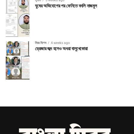
দূর্নীতি
3 weeks ago
ঘুষের অভিযোগের পর ফেনিতে বদলি নাজমুল
মিরর বিশেষ
4 weeks ago
ড্রেজার জব্দ হলেও অধরা বালুখেকোরা