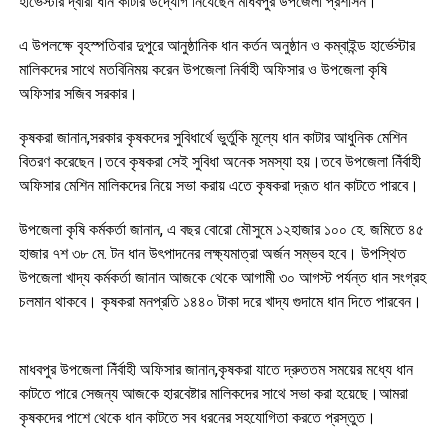
হার্ভেস্টার দ্বারা ধান কাটার উদ্যোগ নিযেছেন মাধবপুর উপজেলা প্রশাসন।
এ উপলক্ষে বৃহস্পতিবার দুপুরে আনুষ্ঠানিক ধান কর্তন অনুষ্ঠান ও কম্বাইন্ড হার্ভেস্টার
মালিকদের সাথে মতবিনিময় করেন উপজেলা নির্বাহী অফিসার ও উপজেলা কৃষি
অফিসার সজিব সরকার।
কৃষকরা জানান,সরকার কৃষকদের সুবিধার্থে ভুর্তুকি মূল্যে ধান কাটার আধুনিক মেশিন
বিতরণ করেছেন।তবে কৃষকরা সেই সুবিধা অনেক সমস্যা হয়।তবে উপজেলা নিঁর্বাহী
অফিসার মেশিন মালিকদের নিয়ে সভা করায় এতে কৃষকরা দ্রূত ধান কাটতে পারবে।
উপজেলা কৃষি কর্মকর্তা জানান, এ বছর বোরো মৌসুমে ১২হাজার ১০০ হে. জমিতে ৪৫
হাজার ৭শ ৩৮ মে. টন ধান উৎপাদনের লক্ষ্যমাত্রা অর্জন সম্ভব হবে। উপস্থিত
উপজেলা খাদ্য কর্মকর্তা জানান আজকে থেকে আগামী ৩০ আগস্ট পর্যন্ত ধান সংগ্রহ
চলমান থাকবে। কৃষকরা মনপ্রতি ১৪৪০ টাকা দরে খাদ্য গুদামে ধান দিতে পারবেন।
মাধবপুর উপজেলা নিঁর্বাহী অফিসার জানান,কৃষকরা যাতে দ্রুততম সময়ের মধ্যে ধান
কাটতে পারে সেজন্য আজকে হারবেষ্টার মালিকদের সাথে সভা করা হয়েছে।আমরা
কৃষকদের পাশে থেকে ধান কাটতে সব ধরনের সহযোগিতা করতে প্রস্তুত।