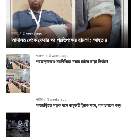
জাতীয়
2 weeks ago
আদালত থেকে ফেরার পর প্রতিপক্ষের হামলা : আহত ৪
সারাদেশ
3 weeks ago
শায়েস্তাগঞ্জে মতবিনিময় সভায় টমটম ভাড়া নির্ধারণ
জাতীয়
3 weeks ago
সাতছড়িতে সড়ক ধসে বালুভর্তি ট্রাক খাদে, যান চলাচল বন্ধ