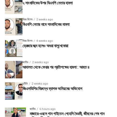
২ সাংবাদিকের উপর বিএনপি নেতার হামলা
মিরর বিশেষ
2 weeks ago
বিএনপি নেতার নামে সাংবাদিকের মামলা
মিরর বিশেষ
4 weeks ago
ড্রেজার জব্দ হলেও অধরা বালুখেকোরা
জাতীয়
2 weeks ago
আদালত থেকে ফেরার পর প্রতিপক্ষের হামলা : আহত ৪
দূর্নীতি
2 weeks ago
জিএলডিপির বিরুদ্ধে ব্যাপক অনিয়মের অভিযোগ
জাতীয়
6 hours ago
মাজারে-ওরসে গান গাইতেন পেহেলি ভৈরবী, জীবনের শেষ গান