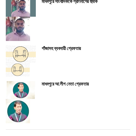
মাধবপুরে সাংবাদিককে প্রাণনাশের হুমকি
গাঁজাসহ ব্যবসায়ী গ্রেফতার
মাধবপুরে আ.লীগ নেতা গ্রেফতার