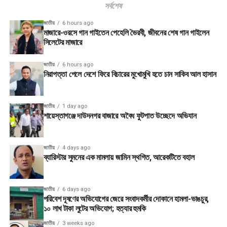
সর্বশেষ
জাতীয়
6 hours ago
মাজারে-ওরসে গান গাইতেন পেহেলি ভৈরবী, জীবনের শেষ গান গাইলেন
সিলেটের মাজারে
জাতীয়
6 hours ago
নিরাপত্তা পেলে দেশে ফিরে বিচারের মুখোমুখি হতে চান সাকিব আল হাসান
জাতীয়
1 day ago
শায়েস্তাগঞ্জে দাউদনগর বাজারে অবৈধ ফুটপাত উচ্ছেদে অভিযান
জাতীয়
4 days ago
ব্যারিস্টার সুমনের এক মামলায় জামিন স্থগিত, আরেকটিতে বহাল
জাতীয়
6 days ago
পরিবেশ দূষণের অভিযোগের জেরে সংবাদকর্মীর দোকানে হামলা-ভাঙচুর,
১০ লাখ টাকা লুটের অভিযোগ; হত্যার হুমকি
জাতীয়
3 weeks ago