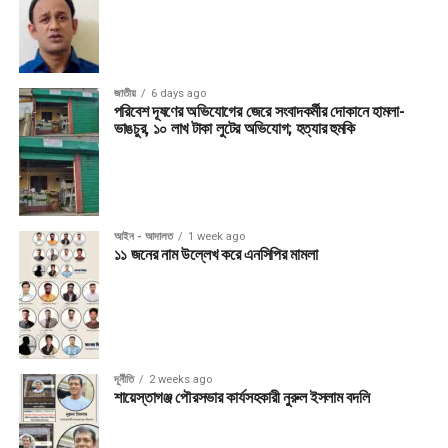
জাতীয়
6 days ago
পরিবেশ দূষণের অভিযোগের জেরে সংবাদকর্মীর দোকানে হামলা-
ভাঙচুর, ১০ লাখ টাকা লুটের অভিযোগ; হত্যার হুমকি
আইন - আদালত
1 week ago
১১ জনের নাম উল্লেখ করে এনসিপির মামলা
দূর্নীতি
2 weeks ago
শায়েস্তাগঞ্জ পৌরসভার কার্যসহকারী নুরুল ইসলাম বদলি