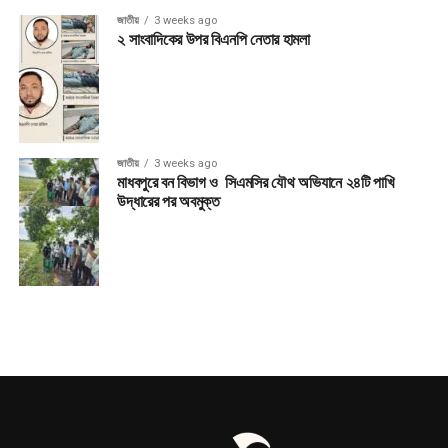
জাতীয়
3 weeks ago
২ সাংবাদিকের উপর বিএনপি নেতার হামলা
জাতীয়
3 weeks ago
মাধবপুরে বন বিভাগ ও সিএমসির যৌথ অভিযানে ২৪টি পাখি
উদ্ধারের পর অবমুক্ত