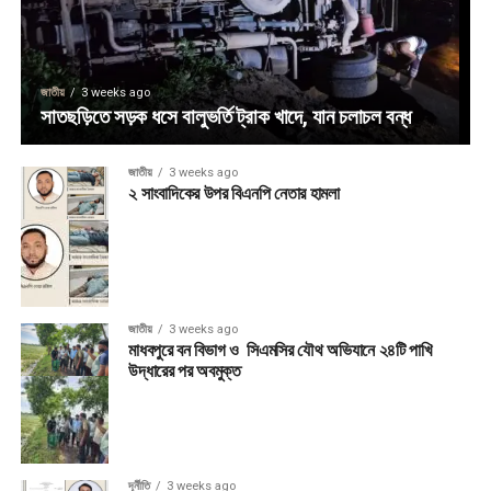
জাতীয়
3 weeks ago
সাতছড়িতে সড়ক ধসে বালুভর্তি ট্রাক খাদে, যান চলাচল বন্ধ
জাতীয়
3 weeks ago
২ সাংবাদিকের উপর বিএনপি নেতার হামলা
জাতীয়
3 weeks ago
মাধবপুরে বন বিভাগ ও সিএমসির যৌথ অভিযানে ২৪টি পাখি
উদ্ধারের পর অবমুক্ত
দূর্নীতি
3 weeks ago