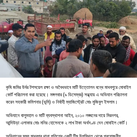
কৃষি জমির উর্বর টপসয়েল রক্ষা ও অবৈধভাবে মাটি উত্তোলন বন্ধে মাধবপুরে মোবাইল
কোর্ট পরিচালনা করা হয়েছে। মঙ্গলবার (৯ ডিসেম্বর) সন্ধ্যায় এ অভিযান পরিচালনা
করেন সহকারী কমিশনার (ভূমি) ও নির্বাহী ম্যাজিস্ট্রেট মোঃ মুজিবুল ইসলাম।
অভিযানে বালুমহাল ও মাটি ব্যবস্থাপনা আইন, ২০১০ লঙ্ঘনের দায়ে মিরনগর,
আন্দিউড়া এলাকার মোঃ মনির হোসেনকে ২ লাখ টাকা অর্থদণ্ড দেন মোবাইল কোর্ট।
অভিযানের সময় মাধবপুর থানা পুলিশের একটি টিম উপস্থিত থেকে প্রয়োজনীয়