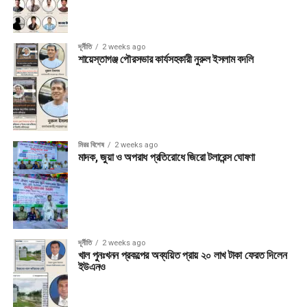
দূর্নীতি
2 weeks ago
শায়েস্তাগঞ্জ পৌরসভার কার্যসহকারী নুরুল ইসলাম বদলি
মিরর বিশেষ
2 weeks ago
মাদক, জুয়া ও অপরাধ প্রতিরোধে জিরো টলারেন্স ঘোষণা
দূর্নীতি
2 weeks ago
খাল পুনঃখনন প্রকল্পের অব্যয়িত প্রায় ২০ লাখ টাকা ফেরত দিলেন
ইউএনও