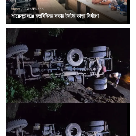
সারাদেশ
3 weeks ago
শায়েস্তাগঞ্জে মতবিনিময় সভায় টমটম ভাড়া নির্ধারণ