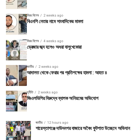
মিরর বিশেষ
2 weeks ago
বিএনপি নেতার নামে সাংবাদিকের মামলা
মিরর বিশেষ
4 weeks ago
ড্রেজার জব্দ হলেও অধরা বালুখেকোরা
জাতীয়
2 weeks ago
আদালত থেকে ফেরার পর প্রতিপক্ষের হামলা : আহত ৪
দূর্নীতি
2 weeks ago
জিএলডিপির বিরুদ্ধে ব্যাপক অনিয়মের অভিযোগ
জাতীয়
12 hours ago
শায়েস্তাগঞ্জে দাউদনগর বাজারে অবৈধ ফুটপাত উচ্ছেদে অভিযান