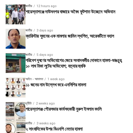
জাতীয়
12 hours ago
শায়েস্তাগঞ্জে দাউদনগর বাজারে অবৈধ ফুটপাত উচ্ছেদে অভিযান
জাতীয়
3 days ago
ব্যারিস্টার সুমনের এক মামলায় জামিন স্থগিত, আরেকটিতে বহাল
জাতীয়
5 days ago
পরিবেশ দূষণের অভিযোগের জেরে সংবাদকর্মীর দোকানে হামলা-ভাঙচুর,
১০ লাখ টাকা লুটের অভিযোগ; হত্যার হুমকি
আইন - আদালত
1 week ago
১১ জনের নাম উল্লেখ করে এনসিপির মামলা
দূর্নীতি
2 weeks ago
শায়েস্তাগঞ্জ পৌরসভার কার্যসহকারী নুরুল ইসলাম বদলি
জাতীয়
3 weeks ago
২ সাংবাদিকের উপর বিএনপি নেতার হামলা