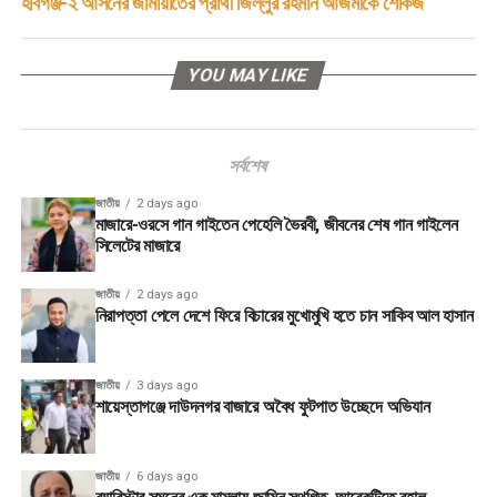
হবিগঞ্জ-২ আসনের জামায়াতের প্রার্থী জিল্লুর রহমান আজমীকে শোকজ
YOU MAY LIKE
সর্বশেষ
জাতীয়
2 days ago
মাজারে-ওরসে গান গাইতেন পেহেলি ভৈরবী, জীবনের শেষ গান গাইলেন
সিলেটের মাজারে
জাতীয়
2 days ago
নিরাপত্তা পেলে দেশে ফিরে বিচারের মুখোমুখি হতে চান সাকিব আল হাসান
জাতীয়
3 days ago
শায়েস্তাগঞ্জে দাউদনগর বাজারে অবৈধ ফুটপাত উচ্ছেদে অভিযান
জাতীয়
6 days ago