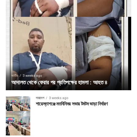
জাতীয়
3 weeks ago
আদালত থেকে ফেরার পর প্রতিপক্ষের হামলা : আহত ৪
সারাদেশ
3 weeks ago
শায়েস্তাগঞ্জে মতবিনিময় সভায় টমটম ভাড়া নির্ধারণ