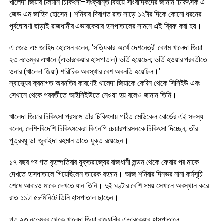
খালেদা জিয়ার চলমান চিকিৎসা–সংক্রান্ত বিষয়ে সাংবাদিকদের জানান চিকিৎসক এ
জেড এম জাহিদ হোসেন। শনিবার দিবাগত রাত সাড়ে ১২টার দিকে কোনো ধরনের
পূর্বঘোষণা ছাড়াই রাজধানীর এভারকেয়ার হাসপাতালের সামনে এই ব্রিফ করা হয়।
এ জেড এম জাহিদ হোসেন বলেন, ‘সত্যিকার অর্থে দেশনেত্রী বেগম খালেদা জিয়া
২৩ নভেম্বর এখানে (এভারকেয়ার হাসপাতাল) ভর্তি হয়েছেন; ভর্তি হওয়ার পরবর্তীতে
ওনার (খালেদা জিয়া) শারীরিক অবস্থার বেশ অবনতি হয়েছিল।’
স্বাস্থ্যের ক্রমাগত অবনতির কারণেই খালেদা জিয়াকে কেবিন থেকে সিসিইউ এবং
সেখানে থেকে পরবর্তীতে আইসিইউতে নেওয়া হয় বলেও জানান তিনি।
খালেদা জিয়ার চিকিৎসা প্রসঙ্গে তাঁর চিকিৎসায় গঠিত মেডিকেল বোর্ডের এই সদস্য
বলেন, দেশি-বিদেশি চিকিৎসকেরা বিএনপি চেয়ারপারসনকে চিকিৎসা দিচ্ছেন, তাঁর
পুত্রবধূ ডা. জুবাইদা রহমান তাতে যুক্ত রয়েছেন।
১৭ বছর পর গত বৃহস্পতিবার যুক্তরাজ্যের রাজধানী লন্ডন থেকে ফেরার পর মাকে
দেখতে হাসপাতালে গিয়েছিলেন তারেক রহমান। আজ শনিবার দিনভর নানা কর্মসূচি
শেষে আবারও মাকে দেখতে যান তিনি। দুই ঘণ্টার বেশি সময় সেখানে অবস্থান করে
রাত ১১টা ৫৮মিনিটে তিনি হাসপাতাল ছাড়েন।
গত ২৩ নভেম্বর থেকে খালেদা জিয়া রাজধানীর এভারকেয়ার হাসপাতালে