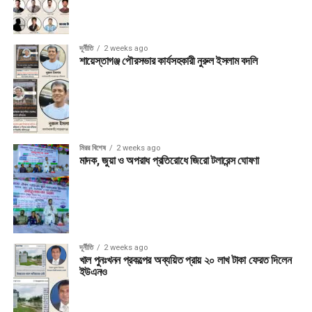
দূর্নীতি
2 weeks ago
শায়েস্তাগঞ্জ পৌরসভার কার্যসহকারী নুরুল ইসলাম বদলি
মিরর বিশেষ
2 weeks ago
মাদক, জুয়া ও অপরাধ প্রতিরোধে জিরো টলারেন্স ঘোষণা
দূর্নীতি
2 weeks ago
খাল পুনঃখনন প্রকল্পের অব্যয়িত প্রায় ২০ লাখ টাকা ফেরত দিলেন
ইউএনও