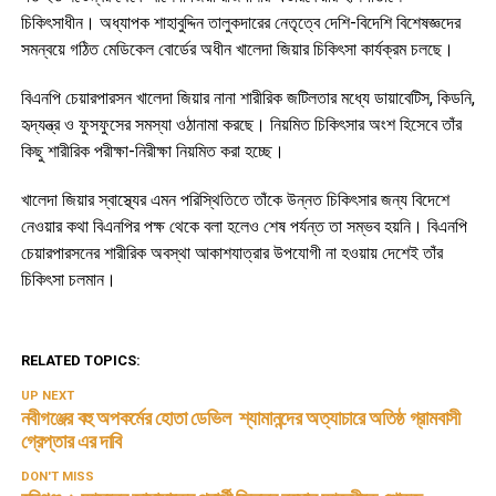
চিকিৎসাধীন। অধ্যাপক শাহাবুদ্দিন তালুকদারের নেতৃত্বে দেশি-বিদেশি বিশেষজ্ঞদের
সমন্বয়ে গঠিত মেডিকেল বোর্ডের অধীন খালেদা জিয়ার চিকিৎসা কার্যক্রম চলছে।
বিএনপি চেয়ারপারসন খালেদা জিয়ার নানা শারীরিক জটিলতার মধ্যে ডায়াবেটিস, কিডনি,
হৃদ্‌যন্ত্র ও ফুসফুসের সমস্যা ওঠানামা করছে। নিয়মিত চিকিৎসার অংশ হিসেবে তাঁর
কিছু শারীরিক পরীক্ষা-নিরীক্ষা নিয়মিত করা হচ্ছে।
খালেদা জিয়ার স্বাস্থ্যের এমন পরিস্থিতিতে তাঁকে উন্নত চিকিৎসার জন্য বিদেশে
নেওয়ার কথা বিএনপির পক্ষ থেকে বলা হলেও শেষ পর্যন্ত তা সম্ভব হয়নি। বিএনপি
চেয়ারপারসনের শারীরিক অবস্থা আকাশযাত্রার উপযোগী না হওয়ায় দেশেই তাঁর
চিকিৎসা চলমান।
RELATED TOPICS:
UP NEXT
নবীগঞ্জের বহু অপকর্মের হোতা ডেভিল শ্যামানন্দের অত্যাচারে অতিষ্ঠ গ্রামবাসী
গ্রেপ্তার এর দাবি
DON'T MISS