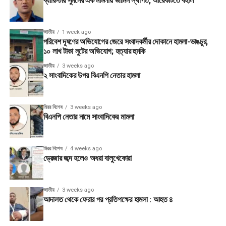
ব্যারিস্টার সুমনের এক মামলায় জামিন স্থগিত, আরেকটিতে বহাল
জাতীয়
1 week ago
পরিবেশ দূষণের অভিযোগের জেরে সংবাদকর্মীর দোকানে হামলা-ভাঙচুর,
১০ লাখ টাকা লুটের অভিযোগ; হত্যার হুমকি
জাতীয়
3 weeks ago
২ সাংবাদিকের উপর বিএনপি নেতার হামলা
মিরর বিশেষ
3 weeks ago
বিএনপি নেতার নামে সাংবাদিকের মামলা
মিরর বিশেষ
4 weeks ago
ড্রেজার জব্দ হলেও অধরা বালুখেকোরা
জাতীয়
3 weeks ago
আদালত থেকে ফেরার পর প্রতিপক্ষের হামলা : আহত ৪