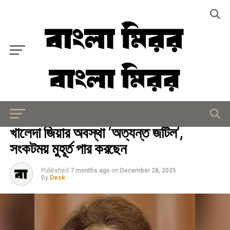
Exit mobile version
জাতীয়
খালেদা জিয়ার অবস্থা ‘অত্যন্ত জটিল’,
সংকটময় মুহূর্ত পার করছেন
Published
7 months ago
on
December 28, 2025
By
Desk