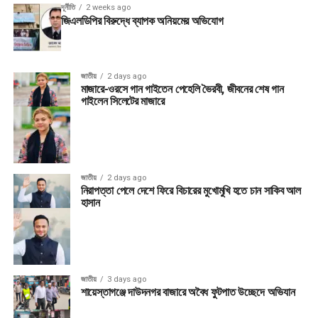
দূর্নীতি
2 weeks ago
জিএলডিপির বিরুদ্ধে ব্যাপক অনিয়মের অভিযোগ
জাতীয়
2 days ago
মাজারে-ওরসে গান গাইতেন পেহেলি ভৈরবী, জীবনের শেষ গান
গাইলেন সিলেটের মাজারে
জাতীয়
2 days ago
নিরাপত্তা পেলে দেশে ফিরে বিচারের মুখোমুখি হতে চান সাকিব আল
হাসান
জাতীয়
3 days ago
শায়েস্তাগঞ্জে দাউদনগর বাজারে অবৈধ ফুটপাত উচ্ছেদে অভিযান