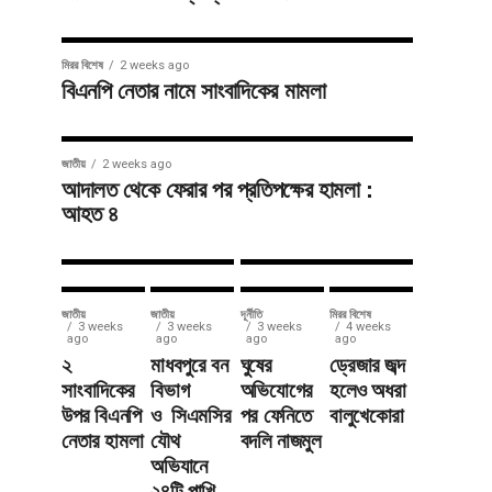
জাতীয়
3 weeks ago
সাতছড়িতে
সারাদেশ
2 weeks ago
মিরর বিশেষ
2 weeks ago
শায়েস্তাগঞ্জে
সড়ক ধসে
বিএনপি নেতার নামে সাংবাদিকের মামলা
মতবিনিময়
বালুভর্তি
সভায়
ট্রাক খাদে,
জাতীয়
2 weeks ago
টমটম ভাড়া
যান চলাচল
আদালত থেকে ফেরার পর প্রতিপক্ষের হামলা :
আহত ৪
নির্ধারণ
বন্ধ
জাতীয়
জাতীয়
দূর্নীতি
মিরর বিশেষ
3 weeks
3 weeks
3 weeks
4 weeks
ago
ago
ago
ago
২
মাধবপুরে বন
ঘুষের
ড্রেজার জব্দ
সাংবাদিকের
বিভাগ
অভিযোগের
হলেও অধরা
উপর বিএনপি
ও সিএমসির
পর ফেনিতে
বালুখেকোরা
নেতার হামলা
যৌথ
বদলি নাজমুল
অভিযানে
২৪টি পাখি