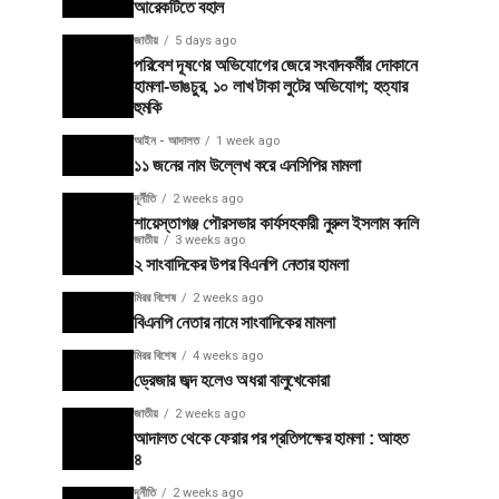
আরেকটিতে বহাল
জাতীয়
5 days ago
পরিবেশ দূষণের অভিযোগের জেরে সংবাদকর্মীর দোকানে
হামলা-ভাঙচুর, ১০ লাখ টাকা লুটের অভিযোগ; হত্যার
হুমকি
আইন - আদালত
1 week ago
১১ জনের নাম উল্লেখ করে এনসিপির মামলা
দূর্নীতি
2 weeks ago
শায়েস্তাগঞ্জ পৌরসভার কার্যসহকারী নুরুল ইসলাম বদলি
জাতীয়
3 weeks ago
২ সাংবাদিকের উপর বিএনপি নেতার হামলা
মিরর বিশেষ
2 weeks ago
বিএনপি নেতার নামে সাংবাদিকের মামলা
মিরর বিশেষ
4 weeks ago
ড্রেজার জব্দ হলেও অধরা বালুখেকোরা
জাতীয়
2 weeks ago
আদালত থেকে ফেরার পর প্রতিপক্ষের হামলা : আহত
৪
দূর্নীতি
2 weeks ago