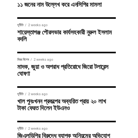
১১ জনের নাম উল্লেখ করে এনসিপির মামলা
দূর্নীতি
2 weeks ago
শায়েস্তাগঞ্জ পৌরসভার কার্যসহকারী নুরুল ইসলাম
বদলি
মিরর বিশেষ
2 weeks ago
মাদক, জুয়া ও অপরাধ প্রতিরোধে জিরো টলারেন্স
ঘোষণা
দূর্নীতি
2 weeks ago
খাল পুনঃখনন প্রকল্পের অব্যয়িত প্রায় ২০ লাখ
টাকা ফেরত দিলেন ইউএনও
দূর্নীতি
2 weeks ago
জিএলডিপির বিরুদ্ধে ব্যাপক অনিয়মের অভিযোগ