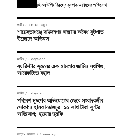
জিএলডিপির বিরুদ্ধে ব্যাপক অনিয়মের অভিযোগ
জাতীয়
7 hours ago
শায়েস্তাগঞ্জে দাউদনগর বাজারে অবৈধ ফুটপাত
উচ্ছেদে অভিযান
জাতীয়
3 days ago
ব্যারিস্টার সুমনের এক মামলায় জামিন স্থগিত,
আরেকটিতে বহাল
জাতীয়
5 days ago
পরিবেশ দূষণের অভিযোগের জেরে সংবাদকর্মীর
দোকানে হামলা-ভাঙচুর, ১০ লাখ টাকা লুটের
অভিযোগ; হত্যার হুমকি
আইন - আদালত
1 week ago