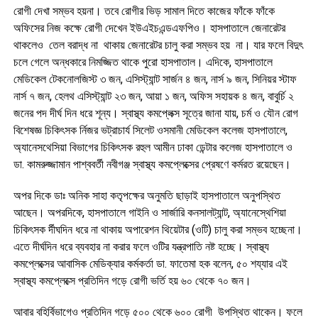
রোগী দেখা সম্ভব হয়না। তবে রোগীর ভিড় সামাল দিতে কাজের ফাঁকে ফাঁকে
অফিসের নিজ কক্ষে রোগী দেখেন ইউএইচএন্ডএফপিও। হাসপাতালে জেনারেটর
থাকলেও তেল বরাদ্ধ না থাকায় জেনারেটর চালু করা সম্ভব হয় না। যার ফলে বিদুৎ
চলে গেলে অন্ধকারে নিমজ্জিত থাকে পুরো হাসপাতাল। এদিকে, হাসপাতালে
মেডিকেল টেকনোলজিস্ট ৩ জন, এসিস্ট্যান্ট সার্জন ৪ জন, নার্স ৯ জন, সিনিয়র স্টাফ
নার্স ৭ জন, হেলথ এসিস্ট্যান্ট ২৩ জন, আয়া ১ জন, অফিস সহায়ক ৪ জন, বাবুর্চি ২
জনের পদ দীর্ঘ দিন ধরে শূন্য। স্বাস্থ্য কমপ্লেক্স সূত্রে জানা যায়, চর্ম ও যৌন রোগ
বিশেষজ্ঞ চিকিৎসক র্নিজর ভট্রাচার্য সিলেট ওসমানী মেডিকেল কলেজ হাসপাতালে,
অ্যানেসথেসিয়া বিভাগের চিকিৎসক রহুল আমীন ঢাকা ডেন্টার কলেজ হাসপাতালে ও
ডা. কামরুজ্জামান পাশ্ববর্তী নবীগঞ্জ স্বাস্থ্য কমপ্লেক্সের প্রেষণে কর্মরত রয়েছেন।
অপর দিকে ডাঃ অনিক সাহা কতৃপক্ষের অনুমতি ছাড়াই হাসপাতালে অনুপস্থিত
আছেন। অপরদিকে, হাসপাতালে গাইনি ও সার্জারি কনসালট্যান্ট, অ্যানেস্থেশিয়া
চিকিৎসক র্দীঘদিন ধরে না থাকায় অপারেশন থিয়েটার (ওটি) চালু করা সম্ভব হচ্ছেনা।
এতে দীর্ঘদিন ধরে ব্যবহার না করার ফলে ওটির যন্ত্রপাতি নষ্ট হচ্ছে। স্বাস্থ্য
কমপ্লেক্সের আবাসিক মেডিক্যার কর্মকর্তা ডা. ফাতেমা হক বলেন, ৫০ শয্যার এই
স্বাস্থ্য কমপ্লেক্সে প্রতিদিন গড়ে রোগী ভর্তি হয় ৬০ থেকে ৭০ জন।
আবার বহির্বিভাগেও প্রতিদিন গড়ে ৫০০ থেকে ৬০০ রোগী উপস্থিত থাকেন। ফলে