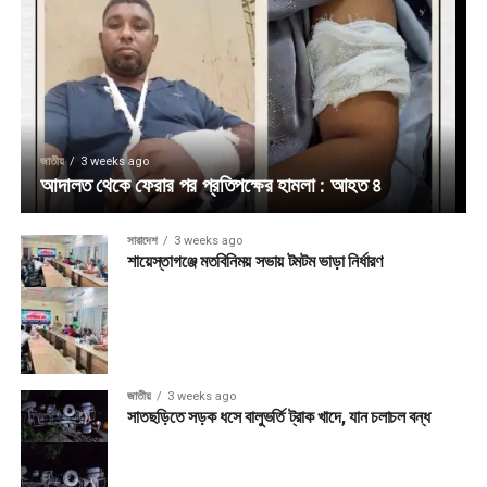
জাতীয়
3 weeks ago
আদালত থেকে ফেরার পর প্রতিপক্ষের হামলা : আহত ৪
সারাদেশ
3 weeks ago
শায়েস্তাগঞ্জে মতবিনিময় সভায় টমটম ভাড়া নির্ধারণ
জাতীয়
3 weeks ago
সাতছড়িতে সড়ক ধসে বালুভর্তি ট্রাক খাদে, যান চলাচল বন্ধ