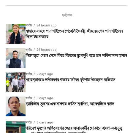
সর্বশেষ
জাতীয়
24 hours ago
মাজারে-ওরসে গান গাইতেন পেহেলি ভৈরবী, জীবনের শেষ গান গাইলেন
সিলেটের মাজারে
জাতীয়
24 hours ago
নিরাপত্তা পেলে দেশে ফিরে বিচারের মুখোমুখি হতে চান সাকিব আল হাসান
জাতীয়
2 days ago
শায়েস্তাগঞ্জে দাউদনগর বাজারে অবৈধ ফুটপাত উচ্ছেদে অভিযান
জাতীয়
5 days ago
ব্যারিস্টার সুমনের এক মামলায় জামিন স্থগিত, আরেকটিতে বহাল
জাতীয়
6 days ago
পরিবেশ দূষণের অভিযোগের জেরে সংবাদকর্মীর দোকানে হামলা-ভাঙচুর,