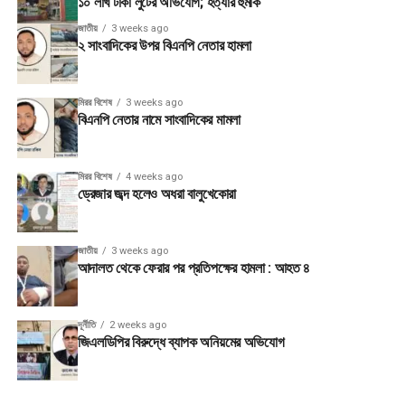
১০ লাখ টাকা লুটের অভিযোগ; হত্যার হুমকি
জাতীয়
3 weeks ago
২ সাংবাদিকের উপর বিএনপি নেতার হামলা
মিরর বিশেষ
3 weeks ago
বিএনপি নেতার নামে সাংবাদিকের মামলা
মিরর বিশেষ
4 weeks ago
ড্রেজার জব্দ হলেও অধরা বালুখেকোরা
জাতীয়
3 weeks ago
আদালত থেকে ফেরার পর প্রতিপক্ষের হামলা : আহত ৪
দূর্নীতি
2 weeks ago
জিএলডিপির বিরুদ্ধে ব্যাপক অনিয়মের অভিযোগ