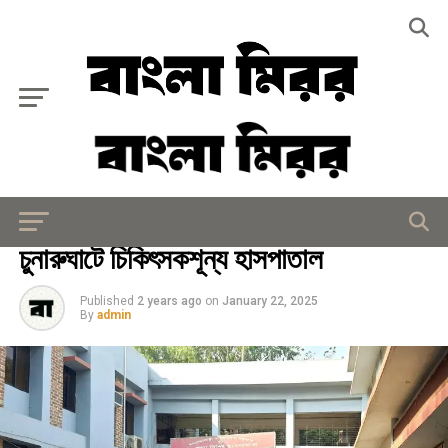
Exit mobile version
মিরর বিশেষ
চুনারুঘাটে চিকিৎসকশূন্য হাসপাতাল
Published
2 years ago
on
January 22, 2025
By
admin