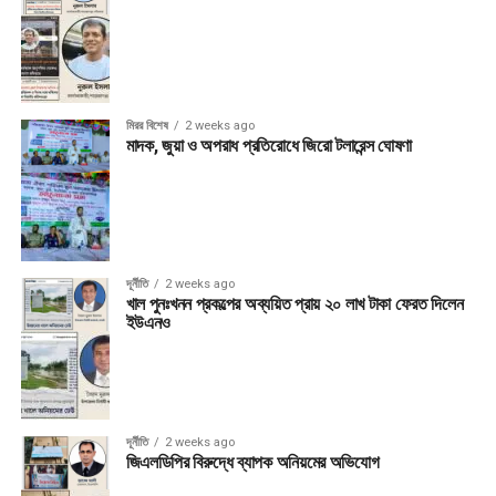
মিরর বিশেষ
2 weeks ago
মাদক, জুয়া ও অপরাধ প্রতিরোধে জিরো টলারেন্স ঘোষণা
দূর্নীতি
2 weeks ago
খাল পুনঃখনন প্রকল্পের অব্যয়িত প্রায় ২০ লাখ টাকা ফেরত দিলেন
ইউএনও
দূর্নীতি
2 weeks ago
জিএলডিপির বিরুদ্ধে ব্যাপক অনিয়মের অভিযোগ