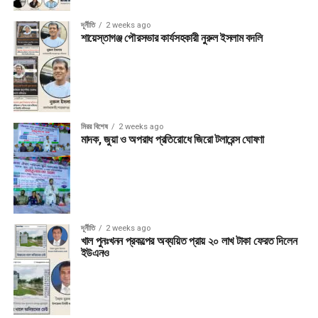
দূর্নীতি
2 weeks ago
শায়েস্তাগঞ্জ পৌরসভার কার্যসহকারী নুরুল ইসলাম বদলি
মিরর বিশেষ
2 weeks ago
মাদক, জুয়া ও অপরাধ প্রতিরোধে জিরো টলারেন্স ঘোষণা
দূর্নীতি
2 weeks ago
খাল পুনঃখনন প্রকল্পের অব্যয়িত প্রায় ২০ লাখ টাকা ফেরত দিলেন
ইউএনও