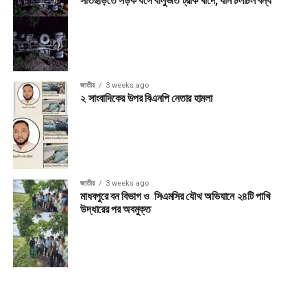
সাতছড়িতে সড়ক ধসে বালুভর্তি ট্রাক খাদে, যান চলাচল বন্ধ
জাতীয়
3 weeks ago
২ সাংবাদিকের উপর বিএনপি নেতার হামলা
জাতীয়
3 weeks ago
মাধবপুরে বন বিভাগ ও সিএমসির যৌথ অভিযানে ২৪টি পাখি
উদ্ধারের পর অবমুক্ত