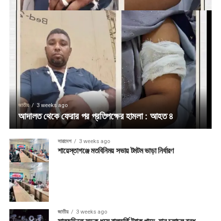
জাতীয়
3 weeks ago
আদালত থেকে ফেরার পর প্রতিপক্ষের হামলা : আহত ৪
সারাদেশ
3 weeks ago
শায়েস্তাগঞ্জে মতবিনিময় সভায় টমটম ভাড়া নির্ধারণ
জাতীয়
3 weeks ago