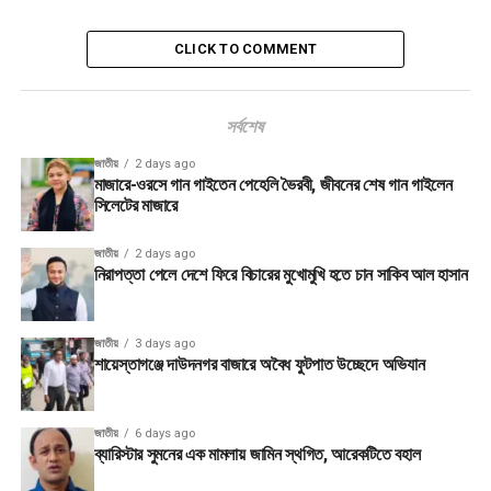
CLICK TO COMMENT
সর্বশেষ
জাতীয়
2 days ago
মাজারে-ওরসে গান গাইতেন পেহেলি ভৈরবী, জীবনের শেষ গান গাইলেন
সিলেটের মাজারে
জাতীয়
2 days ago
নিরাপত্তা পেলে দেশে ফিরে বিচারের মুখোমুখি হতে চান সাকিব আল হাসান
জাতীয়
3 days ago
শায়েস্তাগঞ্জে দাউদনগর বাজারে অবৈধ ফুটপাত উচ্ছেদে অভিযান
জাতীয়
6 days ago
ব্যারিস্টার সুমনের এক মামলায় জামিন স্থগিত, আরেকটিতে বহাল