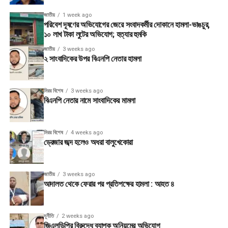
জাতীয়
1 week ago
পরিবেশ দূষণের অভিযোগের জেরে সংবাদকর্মীর দোকানে হামলা-ভাঙচুর,
১০ লাখ টাকা লুটের অভিযোগ; হত্যার হুমকি
জাতীয়
3 weeks ago
২ সাংবাদিকের উপর বিএনপি নেতার হামলা
মিরর বিশেষ
3 weeks ago
বিএনপি নেতার নামে সাংবাদিকের মামলা
মিরর বিশেষ
4 weeks ago
ড্রেজার জব্দ হলেও অধরা বালুখেকোরা
জাতীয়
3 weeks ago
আদালত থেকে ফেরার পর প্রতিপক্ষের হামলা : আহত ৪
দূর্নীতি
2 weeks ago
জিএলডিপির বিরুদ্ধে ব্যাপক অনিয়মের অভিযোগ