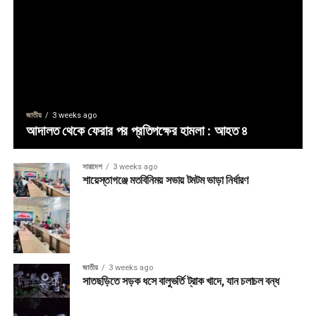
জাতীয়
3 weeks ago
আদালত থেকে ফেরার পর প্রতিপক্ষের হামলা : আহত ৪
সারাদেশ
3 weeks ago
শায়েস্তাগঞ্জে মতবিনিময় সভায় টমটম ভাড়া নির্ধারণ
জাতীয়
3 weeks ago
সাতছড়িতে সড়ক ধসে বালুভর্তি ট্রাক খাদে, যান চলাচল বন্ধ