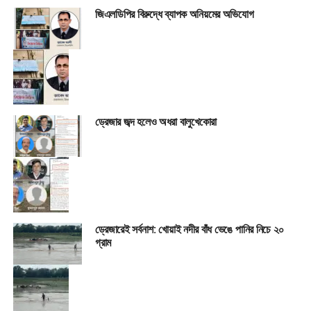
জিএলডিপির বিরুদ্ধে ব্যাপক অনিয়মের অভিযোগ
ড্রেজার জব্দ হলেও অধরা বালুখেকোরা
ড্রেজারেই সর্বনাশ: খোয়াই নদীর বাঁধ ভেঙে পানির নিচে ২০
গ্রাম