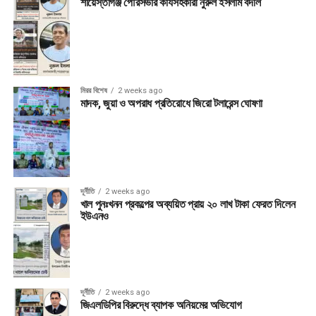
শায়েস্তাগঞ্জ পৌরসভার কার্যসহকারী নুরুল ইসলাম বদলি
মিরর বিশেষ
2 weeks ago
মাদক, জুয়া ও অপরাধ প্রতিরোধে জিরো টলারেন্স ঘোষণা
দূর্নীতি
2 weeks ago
খাল পুনঃখনন প্রকল্পের অব্যয়িত প্রায় ২০ লাখ টাকা ফেরত দিলেন
ইউএনও
দূর্নীতি
2 weeks ago
জিএলডিপির বিরুদ্ধে ব্যাপক অনিয়মের অভিযোগ