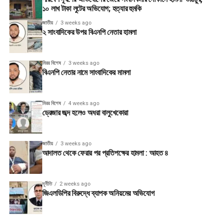
১০ লাখ টাকা লুটের অভিযোগ; হত্যার হুমকি
জাতীয়
3 weeks ago
২ সাংবাদিকের উপর বিএনপি নেতার হামলা
মিরর বিশেষ
3 weeks ago
বিএনপি নেতার নামে সাংবাদিকের মামলা
মিরর বিশেষ
4 weeks ago
ড্রেজার জব্দ হলেও অধরা বালুখেকোরা
জাতীয়
3 weeks ago
আদালত থেকে ফেরার পর প্রতিপক্ষের হামলা : আহত ৪
দূর্নীতি
2 weeks ago
জিএলডিপির বিরুদ্ধে ব্যাপক অনিয়মের অভিযোগ