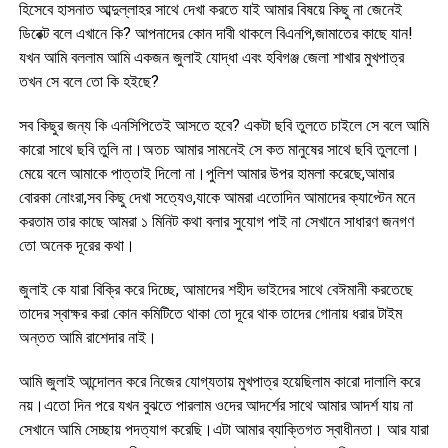
হিসেবে হাসনাত আব্দুল্লাহর সাথে দেখা করতে যাই আমার বিষয়ে কিছু না জেনেই
ডিরেক্ট বলে এখানে কি? আপনাদের কোন দাবী থাকলে বিএনপি,জামাতের কাছে যান!
যখন আমি বললাম আমি একজন জুলাই যোদ্ধা এবং হবিগঞ্জ জেলা শাখার মুখপাত্র
তখন সে বলে তো কি হইছে?
সব কিছুর জন্য কি এনসিপিতেই আসতে হবে? একটা ছবি তুলতে চাইলে সে বলে আমি
কারো সাথে ছবি তুলি না।অতচ আমার সামনেই সে কত মানুষের সাথে ছবি তুললো।
মেয়ে বলে আমাকে পাত্তাই দিলো না।পুলিশ আমার উপর হামলা করেছে,আমার
বোরকা নোংরা,সব কিছু দেখা সত্যেও,যাকে আমরা এতোদিন আমাদের ক্যাপ্টেন মনে
করতাম তার কাছে আমরা ১ মিনিট কথা বলার সুযোগ পাই না সেখানে সাধারণ জনগণ
তো অনেক দূরের কথা।
জুলাই কে যারা বিক্রি করে দিচ্ছে, আমাদের শহীদ ভাইদের সাথে বেঈমানী করতেছে
তাদের স্বাক্ষর করা কোন কমিটিতে থাকা তো দূরে থাক তাদের গোনায় ধরার টাইম
অন্তত আমি রাশেদার নাই।
আমি জুলাই আন্দোলন করে নিজের যোগ্যতায় মুখপাত্র হয়েছিলাম কারো দালালি করে
নয়।এতো দিন পরে যখন বুঝতে পারলাম ওদের আদর্শের সাথে আমার আদর্শ যায় না
সেখানে আমি সেচ্ছায় পদত্যাগ করেছি।এটা আমার ব্যাক্তিগত স্বাধীনতা। আর যারা