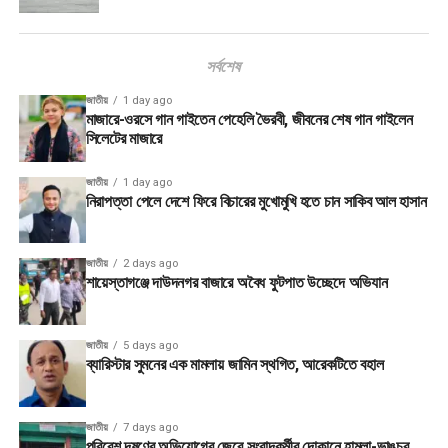
সর্বশেষ
জাতীয়
1 day ago
মাজারে-ওরসে গান গাইতেন পেহেলি ভৈরবী, জীবনের শেষ গান গাইলেন
সিলেটের মাজারে
জাতীয়
1 day ago
নিরাপত্তা পেলে দেশে ফিরে বিচারের মুখোমুখি হতে চান সাকিব আল হাসান
জাতীয়
2 days ago
শায়েস্তাগঞ্জে দাউদনগর বাজারে অবৈধ ফুটপাত উচ্ছেদে অভিযান
জাতীয়
5 days ago
ব্যারিস্টার সুমনের এক মামলায় জামিন স্থগিত, আরেকটিতে বহাল
জাতীয়
7 days ago
পরিবেশ দূষণের অভিযোগের জেরে সংবাদকর্মীর দোকানে হামলা-ভাঙচুর,