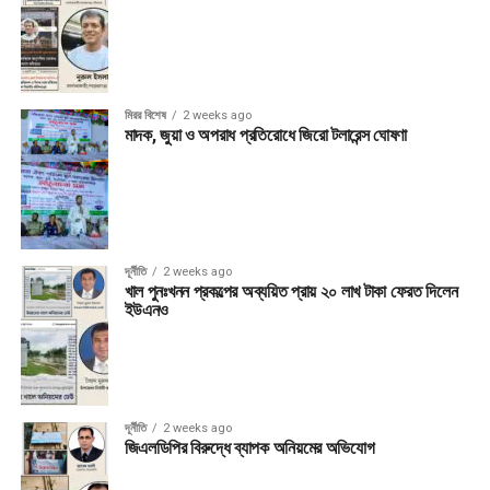
মিরর বিশেষ
2 weeks ago
মাদক, জুয়া ও অপরাধ প্রতিরোধে জিরো টলারেন্স ঘোষণা
দূর্নীতি
2 weeks ago
খাল পুনঃখনন প্রকল্পের অব্যয়িত প্রায় ২০ লাখ টাকা ফেরত দিলেন
ইউএনও
দূর্নীতি
2 weeks ago
জিএলডিপির বিরুদ্ধে ব্যাপক অনিয়মের অভিযোগ