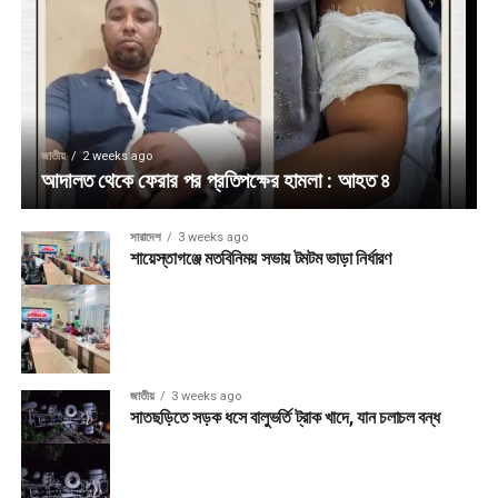
জাতীয়
2 weeks ago
আদালত থেকে ফেরার পর প্রতিপক্ষের হামলা : আহত ৪
সারাদেশ
3 weeks ago
শায়েস্তাগঞ্জে মতবিনিময় সভায় টমটম ভাড়া নির্ধারণ
জাতীয়
3 weeks ago
সাতছড়িতে সড়ক ধসে বালুভর্তি ট্রাক খাদে, যান চলাচল বন্ধ