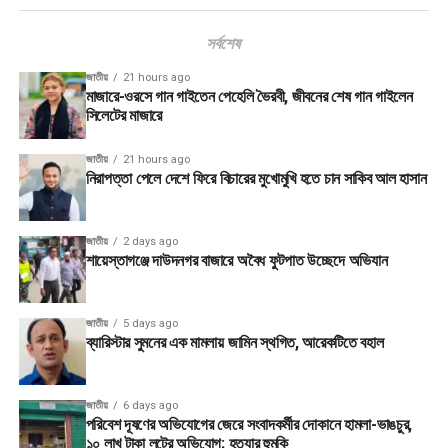
সর্বশেষ
জাতীয়
21 hours ago
মাজারে-ওরসে গান গাইতেন পেহেলি ভৈরবী, জীবনের শেষ গান গাইলেন
সিলেটের মাজারে
জাতীয়
21 hours ago
নিরাপত্তা পেলে দেশে ফিরে বিচারের মুখোমুখি হতে চান সাকিব আল হাসান
জাতীয়
2 days ago
শায়েস্তাগঞ্জে দাউদনগর বাজারে অবৈধ ফুটপাত উচ্ছেদে অভিযান
জাতীয়
5 days ago
ব্যারিস্টার সুমনের এক মামলায় জামিন স্থগিত, আরেকটিতে বহাল
জাতীয়
6 days ago
পরিবেশ দূষণের অভিযোগের জেরে সংবাদকর্মীর দোকানে হামলা-ভাঙচুর,
১০ লাখ টাকা লুটের অভিযোগ; হত্যার হুমকি