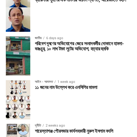
জাতীয়
6 days ago
পরিবেশ দূষণের অভিযোগের জেরে সংবাদকর্মীর দোকানে হামলা-
ভাঙচুর, ১০ লাখ টাকা লুটের অভিযোগ; হত্যার হুমকি
আইন - আদালত
1 week ago
১১ জনের নাম উল্লেখ করে এনসিপির মামলা
দূর্নীতি
2 weeks ago
শায়েস্তাগঞ্জ পৌরসভার কার্যসহকারী নুরুল ইসলাম বদলি