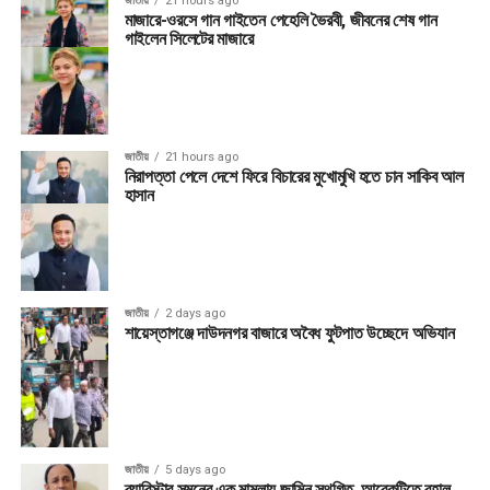
জাতীয়
21 hours ago
মাজারে-ওরসে গান গাইতেন পেহেলি ভৈরবী, জীবনের শেষ গান
গাইলেন সিলেটের মাজারে
জাতীয়
21 hours ago
নিরাপত্তা পেলে দেশে ফিরে বিচারের মুখোমুখি হতে চান সাকিব আল
হাসান
জাতীয়
2 days ago
শায়েস্তাগঞ্জে দাউদনগর বাজারে অবৈধ ফুটপাত উচ্ছেদে অভিযান
জাতীয়
5 days ago
ব্যারিস্টার সুমনের এক মামলায় জামিন স্থগিত, আরেকটিতে বহাল