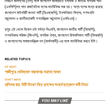
নির্বাচন কমিশনের (ইসি) সঙ্গে বাংলাদেশ জামায়াতে ইসলামী ও জাতীয় নাগরিক পার্টি
(এনসিপি)সহ সাত রাজনৈতিক দলের মতবিনিময় শুরু হয়। অন্য দলের মধ্যে রয়েছে
বাংলাদেশ মাইনরিটি জনতা পার্টি (বিএমজেপি), ইনসানিয়াত বিপ্লব, গণসংহতি
আন্দোলন ও জাতীয়তাবাদী গণতান্ত্রিক আন্দোলন (এনডিএম)।
দুপুর ২টা থেকে বিকেল ৪টা পর্যন্ত বিএনপি, বাংলাদেশ জাতীয় পার্টি (বিজেপি),
গণঅধিকার পরিষদ (জিওপি), নাগরিক ঐক্য, বাংলাদেশ রিপাবলিকান পার্টি-(বিআরপি)
ও বাংলাদেশের সমাজতান্ত্রিক দল (মার্কসবাদী)-এর সঙ্গে মতবিনিময় করবে ইসি।
RELATED TOPICS:
UP NEXT
গাজীপুরে কেমিক্যাল কারখানায় ভয়াবহ আগুন
DON'T MISS
হাসিনার রায়: মিষ্টি বিতরণ নিয়ে দুপক্ষের সংঘর্ষে ছাত্রদল কর্মী নিহত
YOU MAY LIKE