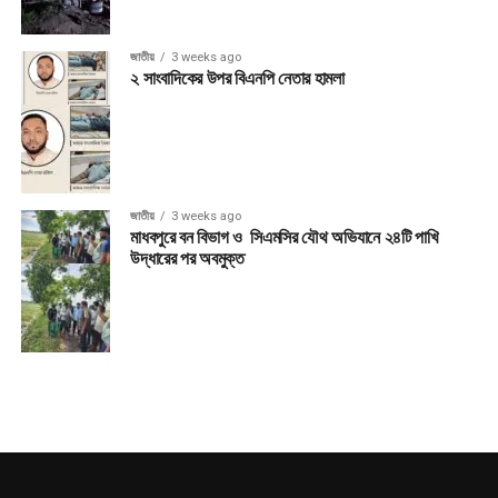
জাতীয়
3 weeks ago
২ সাংবাদিকের উপর বিএনপি নেতার হামলা
জাতীয়
3 weeks ago
মাধবপুরে বন বিভাগ ও সিএমসির যৌথ অভিযানে ২৪টি পাখি
উদ্ধারের পর অবমুক্ত