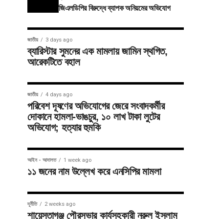
জিএলডিপির বিরুদ্ধে ব্যাপক অনিয়মের অভিযোগ
জাতীয়
3 days ago
ব্যারিস্টার সুমনের এক মামলায় জামিন স্থগিত,
আরেকটিতে বহাল
জাতীয়
4 days ago
পরিবেশ দূষণের অভিযোগের জেরে সংবাদকর্মীর
দোকানে হামলা-ভাঙচুর, ১০ লাখ টাকা লুটের
অভিযোগ; হত্যার হুমকি
আইন - আদালত
1 week ago
১১ জনের নাম উল্লেখ করে এনসিপির মামলা
দূর্নীতি
2 weeks ago
শায়েস্তাগঞ্জ পৌরসভার কার্যসহকারী নুরুল ইসলাম