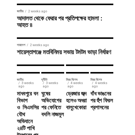
সাতছড়িতে
২
জাতীয়
2 weeks ago
সড়ক ধসে
সাংবাদিকের
আদালত থেকে ফেরার পর প্রতিপক্ষের হামলা :
আহত ৪
বালুভর্তি
উপর
ট্রাক খাদে,
বিএনপি
যান চলাচল
নেতার
সারাদেশ
2 weeks ago
শায়েস্তাগঞ্জে মতবিনিময় সভায় টমটম ভাড়া নির্ধারণ
বন্ধ
হামলা
জাতীয়
দূর্নীতি
মিরর বিশেষ
মিরর বিশেষ
3 weeks
3 weeks
4 weeks
4 weeks
ago
ago
ago
ago
মাধবপুরে বন
ঘুষের
ড্রেজার জব্দ
বাঁধ ভাঙনের
বিভাগ
অভিযোগের
হলেও অধরা
পর হুঁশ ফিরল
ও সিএমসির
পর ফেনিতে
বালুখেকোরা
প্রশাসনের
যৌথ
বদলি নাজমুল
অভিযানে
২৪টি পাখি