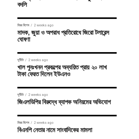
বদলি
মিরর বিশেষ
2 weeks ago
মাদক, জুয়া ও অপরাধ প্রতিরোধে জিরো টলারেন্স
ঘোষণা
দূর্নীতি
2 weeks ago
খাল পুনঃখনন প্রকল্পের অব্যয়িত প্রায় ২০ লাখ
টাকা ফেরত দিলেন ইউএনও
দূর্নীতি
2 weeks ago
জিএলডিপির বিরুদ্ধে ব্যাপক অনিয়মের অভিযোগ
মিরর বিশেষ
2 weeks ago
বিএনপি নেতার নামে সাংবাদিকের মামলা
জাতীয়
3 weeks ago
জাতীয়
3 weeks ago