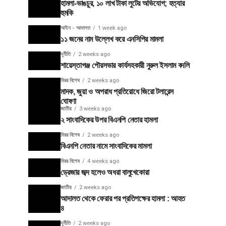
হামলা-ভাঙচুর, ১০ লাখ টাকা লুটের অভিযোগ; হত্যার
হুমকি
আইন - আদালত
1 week ago
১১ জনের নাম উল্লেখ করে এনসিপির মামলা
দূর্নীতি
2 weeks ago
শায়েস্তাগঞ্জ পৌরসভার কার্যসহকারী নুরুল ইসলাম বদলি
মিরর বিশেষ
2 weeks ago
মাদক, জুয়া ও অপরাধ প্রতিরোধে জিরো টলারেন্স
ঘোষণা
জাতীয়
3 weeks ago
২ সাংবাদিকের উপর বিএনপি নেতার হামলা
মিরর বিশেষ
2 weeks ago
বিএনপি নেতার নামে সাংবাদিকের মামলা
মিরর বিশেষ
4 weeks ago
ড্রেজার জব্দ হলেও অধরা বালুখেকোরা
জাতীয়
2 weeks ago
আদালত থেকে ফেরার পর প্রতিপক্ষের হামলা : আহত
৪
দূর্নীতি
2 weeks ago