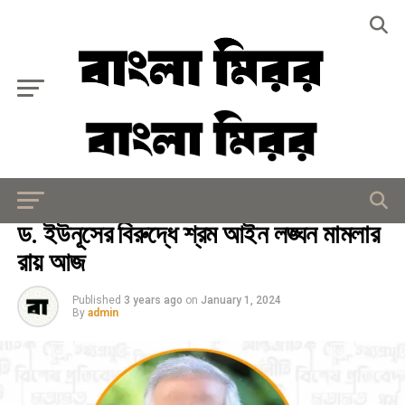
Exit mobile version
আইন - আদালত
ড. ইউনূসের বিরুদ্ধে শ্রম আইন লঙ্ঘন মামলার
রায় আজ
Published
3 years ago
on
January 1, 2024
By
admin