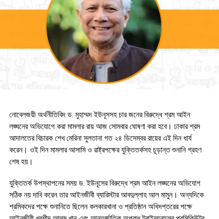
নোবেলজয়ী অর্থনীতিবিদ ড. মুহাম্মদ ইউনূসসহ চার জনের বিরুদ্ধে শ্রম আইন
লঙ্ঘনের অভিযোগে করা মামলার রায় আজ সোমবার ঘোষণা করা হবে। ঢাকার শ্রম
আদালতের বিচারক শেখ মেরিনা সুলতানা গত ২৪ ডিসেম্বর রায়ের এই দিন ধার্য
করেন। ওই দিন মামলার আসামি ও রাষ্ট্রপক্ষের যুক্তিতর্কসহ চূড়ান্ত শুনানি গ্রহণ
শেষ হয়।
যুক্তিতর্ক উপস্থাপনের সময় ড. ইউনূসের বিরুদ্ধে শ্রম আইন লঙ্ঘনের অভিযোগ
সঠিক নয় দাবি করেন তার আইনজীবী ব্যারিস্টার আবদুল্লাহ আল মামুন। অন্যদিকে
শ্রমিকদের পক্ষে শুনানিতে ছিলেন কলকারখানা ও প্রতিষ্ঠান অধিদপ্তরের পক্ষে
আইনজীবী খুরশীদ আলম খান এবং আন্তর্জাতিক অপরাধ ট্রাইব্যুনালের প্রসিকিউটর