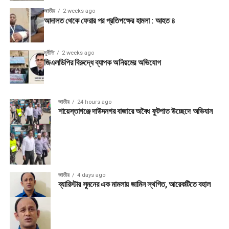
জাতীয়
2 weeks ago
আদালত থেকে ফেরার পর প্রতিপক্ষের হামলা : আহত ৪
দূর্নীতি
2 weeks ago
জিএলডিপির বিরুদ্ধে ব্যাপক অনিয়মের অভিযোগ
জাতীয়
24 hours ago
শায়েস্তাগঞ্জে দাউদনগর বাজারে অবৈধ ফুটপাত উচ্ছেদে অভিযান
জাতীয়
4 days ago
ব্যারিস্টার সুমনের এক মামলায় জামিন স্থগিত, আরেকটিতে বহাল