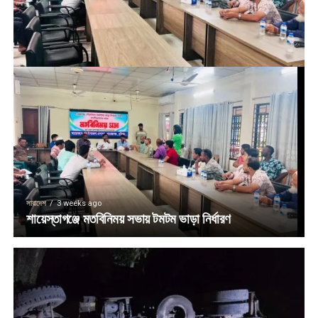
সারাদেশ
3 weeks ago
শায়েস্তাগঞ্জে মতবিনিময় সভায় টমটম ভাড়া নির্ধারণ