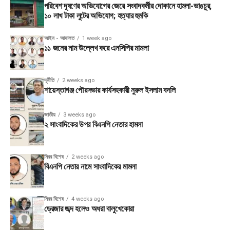
পরিবেশ দূষণের অভিযোগের জেরে সংবাদকর্মীর দোকানে হামলা-ভাঙচুর,
১০ লাখ টাকা লুটের অভিযোগ; হত্যার হুমকি
আইন - আদালত
1 week ago
১১ জনের নাম উল্লেখ করে এনসিপির মামলা
দূর্নীতি
2 weeks ago
শায়েস্তাগঞ্জ পৌরসভার কার্যসহকারী নুরুল ইসলাম বদলি
জাতীয়
3 weeks ago
২ সাংবাদিকের উপর বিএনপি নেতার হামলা
মিরর বিশেষ
2 weeks ago
বিএনপি নেতার নামে সাংবাদিকের মামলা
মিরর বিশেষ
4 weeks ago
ড্রেজার জব্দ হলেও অধরা বালুখেকোরা