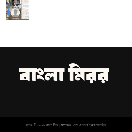
স্বত্ব © ২০২৬ বাংলা মিরর | সম্পাদক : মোঃ খায়রুল ইসলাম সাব্বির