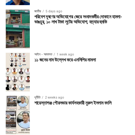
জাতীয়
5 days ago
পরিবেশ দূষণের অভিযোগের জেরে সংবাদকর্মীর দোকানে হামলা-
ভাঙচুর, ১০ লাখ টাকা লুটের অভিযোগ; হত্যার হুমকি
আইন - আদালত
1 week ago
১১ জনের নাম উল্লেখ করে এনসিপির মামলা
দূর্নীতি
2 weeks ago
শায়েস্তাগঞ্জ পৌরসভার কার্যসহকারী নুরুল ইসলাম বদলি