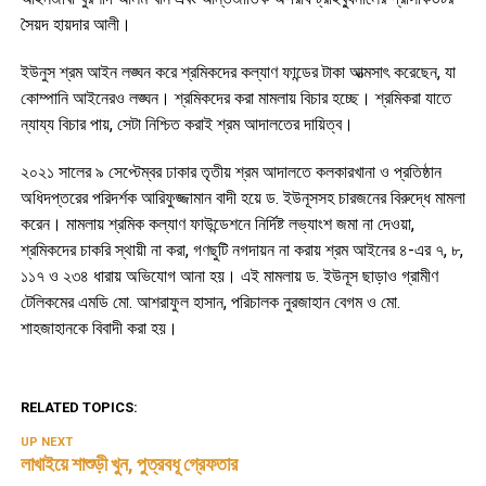
সৈয়দ হায়দার আলী।
ইউনুস শ্রম আইন লঙ্ঘন করে শ্রমিকদের কল্যাণ ফান্ডের টাকা আত্মসাৎ করেছেন, যা
কোম্পানি আইনেরও লঙ্ঘন। শ্রমিকদের করা মামলায় বিচার হচ্ছে। শ্রমিকরা যাতে
ন্যায্য বিচার পায়, সেটা নিশ্চিত করাই শ্রম আদালতের দায়িত্ব।
২০২১ সালের ৯ সেপ্টেম্বর ঢাকার তৃতীয় শ্রম আদালতে কলকারখানা ও প্রতিষ্ঠান
অধিদপ্তরের পরিদর্শক আরিফুজ্জামান বাদী হয়ে ড. ইউনূসসহ চারজনের বিরুদ্ধে মামলা
করেন। মামলায় শ্রমিক কল্যাণ ফাউন্ডেশনে নির্দিষ্ট লভ্যাংশ জমা না দেওয়া,
শ্রমিকদের চাকরি স্থায়ী না করা, গণছুটি নগদায়ন না করায় শ্রম আইনের ৪-এর ৭, ৮,
১১৭ ও ২৩৪ ধারায় অভিযোগ আনা হয়। এই মামলায় ড. ইউনূস ছাড়াও গ্রামীণ
টেলিকমের এমডি মো. আশরাফুল হাসান, পরিচালক নুরজাহান বেগম ও মো.
শাহজাহানকে বিবাদী করা হয়।
RELATED TOPICS:
UP NEXT
লাখাইয়ে শাশুড়ী খুন, পুত্রবধূ গ্রেফতার