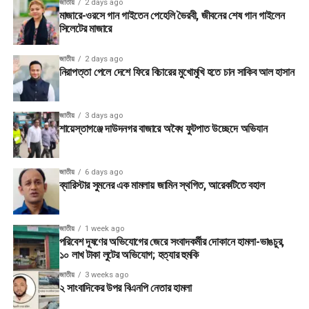
জাতীয়
2 days ago
মাজারে-ওরসে গান গাইতেন পেহেলি ভৈরবী, জীবনের শেষ গান গাইলেন
সিলেটের মাজারে
জাতীয়
2 days ago
নিরাপত্তা পেলে দেশে ফিরে বিচারের মুখোমুখি হতে চান সাকিব আল হাসান
জাতীয়
3 days ago
শায়েস্তাগঞ্জে দাউদনগর বাজারে অবৈধ ফুটপাত উচ্ছেদে অভিযান
জাতীয়
6 days ago
ব্যারিস্টার সুমনের এক মামলায় জামিন স্থগিত, আরেকটিতে বহাল
জাতীয়
1 week ago
পরিবেশ দূষণের অভিযোগের জেরে সংবাদকর্মীর দোকানে হামলা-ভাঙচুর,
১০ লাখ টাকা লুটের অভিযোগ; হত্যার হুমকি
জাতীয়
3 weeks ago
২ সাংবাদিকের উপর বিএনপি নেতার হামলা