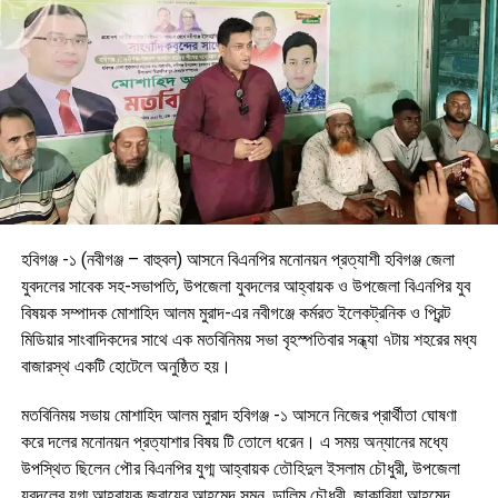
হবিগঞ্জ -১ (নবীগঞ্জ – বাহুবল) আসনে বিএনপির মনোনয়ন প্রত্যাশী হবিগঞ্জ জেলা
যুবদলের সাবেক সহ-সভাপতি, উপজেলা যুবদলের আহ্বায়ক ও উপজেলা বিএনপির যুব
বিষয়ক সম্পাদক মোশাহিদ আলম মুরাদ-এর নবীগঞ্জে কর্মরত ইলেকট্রনিক ও প্রিন্ট
মিডিয়ার সাংবাদিকদের সাথে এক মতবিনিময় সভা বৃহস্পতিবার সন্ধ্যা ৭টায় শহরের মধ্য
বাজারস্থ একটি হোটেলে অনুষ্ঠিত হয়।
মতবিনিময় সভায় মোশাহিদ আলম মুরাদ হবিগঞ্জ -১ আসনে নিজের প্রার্থীতা ঘোষণা
করে দলের মনোনয়ন প্রত্যাশার বিষয় টি তোলে ধরেন। এ সময় অন্যানের মধ্যে
উপস্থিত ছিলেন পৌর বিএনপির যুগ্ম আহ্বায়ক তৌহিদুল ইসলাম চৌধুরী, উপজেলা
যুবদলের যুগ্ম আহ্বায়ক জুবায়ের আহমেদ সুমন, ডালিম চৌধুরী, জাকারিয়া আহমেদ,