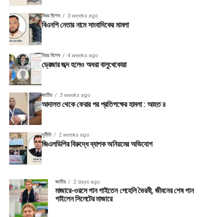
মিরর বিশেষ
3 weeks ago
বিএনপি নেতার নামে সাংবাদিকের মামলা
মিরর বিশেষ
4 weeks ago
ড্রেজার জব্দ হলেও অধরা বালুখেকোরা
জাতীয়
3 weeks ago
আদালত থেকে ফেরার পর প্রতিপক্ষের হামলা : আহত ৪
দূর্নীতি
2 weeks ago
জিএলডিপির বিরুদ্ধে ব্যাপক অনিয়মের অভিযোগ
জাতীয়
2 days ago
মাজারে-ওরসে গান গাইতেন পেহেলি ভৈরবী, জীবনের শেষ গান
গাইলেন সিলেটের মাজারে