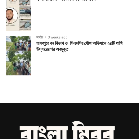
জাতীয়
3 weeks ago
মাধবপুরে বন বিভাগ ও সিএমসির যৌথ অভিযানে ২৪টি পাখি
উদ্ধারের পর অবমুক্ত