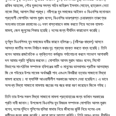
রাকিব আহমেদ, পৌর যুবদলের সদস্য সচিব জহিরুল ইসলাম সোহেল, ছাত্রদল নেতা
নাবেদ মিয়া, আলাল মিয়া প্রমূখ। নবীগঞ্জে যুব সমাজের আইকন ও বিএনপির মনোনয়ন
প্রত্যাশী মোশাহিদ আলম মুরাদ বলেন, বিএনপির ভারপ্রাপ্ত চেয়ারম্যান তারুণ্যের
অহংকার তারেক রহমানের ৩১ দফা বাস্তবায়নে কাজ করতে গিয়ে অনেক হামলা-
মামলা, জেল জুলুমের শিকার হয়েছি। দলের জন্য দীর্ঘদিন কারাভোগ করেছি।
তৃর্ণমুল বিএনপিসহ যুব সমাজের দাবীর কারনে হবিগঞ্জ-১ (নবীগঞ্জ-বাহুবল) আসনে
আসন্ন জাতীয় সংসদ নির্বাচন করার দৃঢ় প্রত্যয় ব্যক্ত করতে বাধ্য হয়েছি। তিনি
বলেন আমার রাজনৈতিক ও ব্যক্তিগত কর্মকান্ড পর্যালোচনা করলে শতভাগ আশাবাদী
দল আমার প্রতি সুবিচার করবেন। মোশাহিদ আলম মুরাদ আরও বলেন, সিলেট
বিভাগের সাংগঠনিক সম্পাদক হবিগঞ্জের মাটি ও মানুষের ভালবাসার প্রতীক আলহাজ্ব
জি কে গউছের উপর সাবেক অর্থমন্ত্রী শাহ এমএস কিবরীয়া হত্যার সাজানো মিথ্যা
মামলা রয়েছে। যা ফ্যাসিষ্ট আওয়ামীলীগ সরকারের আমলে দেয়া হয়েছিল। এ ভাবে
অসংখ্য মিথ্যা সাজানো মামলায় বছরের পর বছর কারা বরণ করেছেন জিকে গউছ।
তিনি তার উপর সকল মিথ্যা সাজানো মামলা প্রত্যাহারের জন্য বর্তমান সরকারের
প্রতি দাবী জানান। উপজেলা বিএনপির যুব বিষয়ক সম্পাদক মোশাহিদ আলম মুরাদ
বলেন, দলের র্দূদিনে পুলিশের হুলিয়া মাথায় নিয়ে জীবনের ঝুকিঁ নিয়ে দলের এবং
কর্মীদের জন্য কাজ করেছি। কারো সাথে আতাত করিনি। তিনি আরও বলেন, দীর্ঘদিন