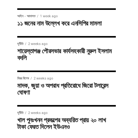
আইন - আদালত
1 week ago
১১ জনের নাম উল্লেখ করে এনসিপির মামলা
দূর্নীতি
2 weeks ago
শায়েস্তাগঞ্জ পৌরসভার কার্যসহকারী নুরুল ইসলাম
বদলি
মিরর বিশেষ
2 weeks ago
মাদক, জুয়া ও অপরাধ প্রতিরোধে জিরো টলারেন্স
ঘোষণা
দূর্নীতি
2 weeks ago
খাল পুনঃখনন প্রকল্পের অব্যয়িত প্রায় ২০ লাখ
টাকা ফেরত দিলেন ইউএনও