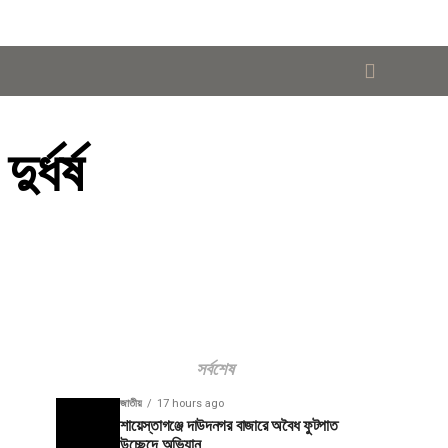
্ধর্ষ
সর্বশেষ
জাতীয়
17 hours ago
শায়েস্তাগঞ্জে দাউদনগর বাজারে অবৈধ ফুটপাত
উচ্ছেদে অভিযান