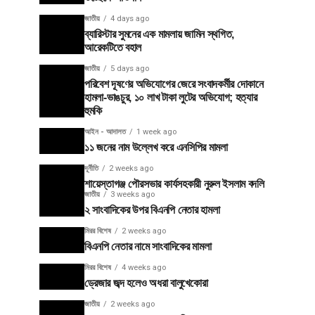
জাতীয়
4 days ago
ব্যারিস্টার সুমনের এক মামলায় জামিন স্থগিত,
আরেকটিতে বহাল
জাতীয়
5 days ago
পরিবেশ দূষণের অভিযোগের জেরে সংবাদকর্মীর দোকানে
হামলা-ভাঙচুর, ১০ লাখ টাকা লুটের অভিযোগ; হত্যার
হুমকি
আইন - আদালত
1 week ago
১১ জনের নাম উল্লেখ করে এনসিপির মামলা
দূর্নীতি
2 weeks ago
শায়েস্তাগঞ্জ পৌরসভার কার্যসহকারী নুরুল ইসলাম বদলি
জাতীয়
3 weeks ago
২ সাংবাদিকের উপর বিএনপি নেতার হামলা
মিরর বিশেষ
2 weeks ago
বিএনপি নেতার নামে সাংবাদিকের মামলা
মিরর বিশেষ
4 weeks ago
ড্রেজার জব্দ হলেও অধরা বালুখেকোরা
জাতীয়
2 weeks ago