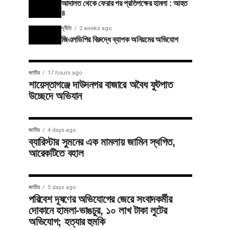
আদালত থেকে ফেরার পর প্রতিপক্ষের হামলা : আহত
৪
দূর্নীতি
2 weeks ago
জিএলডিপির বিরুদ্ধে ব্যাপক অনিয়মের অভিযোগ
জাতীয়
17 hours ago
শায়েস্তাগঞ্জে দাউদনগর বাজারে অবৈধ ফুটপাত
উচ্ছেদে অভিযান
জাতীয়
4 days ago
ব্যারিস্টার সুমনের এক মামলায় জামিন স্থগিত,
আরেকটিতে বহাল
জাতীয়
5 days ago
পরিবেশ দূষণের অভিযোগের জেরে সংবাদকর্মীর
দোকানে হামলা-ভাঙচুর, ১০ লাখ টাকা লুটের
অভিযোগ; হত্যার হুমকি