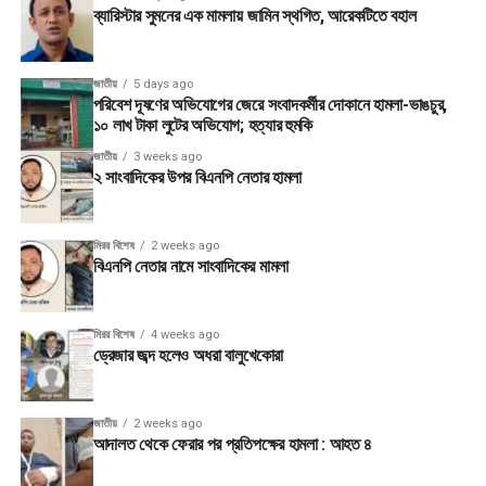
ব্যারিস্টার সুমনের এক মামলায় জামিন স্থগিত, আরেকটিতে বহাল
জাতীয়
5 days ago
পরিবেশ দূষণের অভিযোগের জেরে সংবাদকর্মীর দোকানে হামলা-ভাঙচুর,
১০ লাখ টাকা লুটের অভিযোগ; হত্যার হুমকি
জাতীয়
3 weeks ago
২ সাংবাদিকের উপর বিএনপি নেতার হামলা
মিরর বিশেষ
2 weeks ago
বিএনপি নেতার নামে সাংবাদিকের মামলা
মিরর বিশেষ
4 weeks ago
ড্রেজার জব্দ হলেও অধরা বালুখেকোরা
জাতীয়
2 weeks ago
আদালত থেকে ফেরার পর প্রতিপক্ষের হামলা : আহত ৪