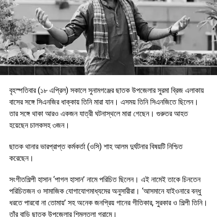
বৃহস্পতিবার (১৮ এপ্রিল) সকালে সুনামগঞ্জের ছাতক উপজেলার সুরমা ব্রিজ এলাকায়
বাসের সঙ্গে সিএনজির ধাক্কায় তিনি মারা যান। এসময় তিনি সিএনজিতে ছিলেন।
তার সঙ্গে থাকা আরও একজন যাত্রী ঘটনাস্থলে মারা গেছেন। গুরুতর আহত
হয়েছেন চালকসহ ৩জন।
ছাতক থানার ভারপ্রাপ্ত কর্মকর্তা (ওসি) শাহ আলম দুর্ঘটনার বিষয়টি নিশ্চিত
করেছেন।
সংগীতশিল্পী হাসান ‘পাগল হাসান’ নামে পরিচিত ছিলেন। এই নামেই তাকে চিনতেন
পরিচিতজন ও সামাজিক যোগাযোগমাধ্যমের অনুসারীরা। ‘আসমানে যাইওনারে বন্ধু
ধরতে পারবো না তোমায়’ সহ অনেক জনপ্রিয় গানের গীতিকার, সুরকার ও শিল্পী তিনি।
তাঁর বাড়ি ছাতক উপজেলার শিমুলতলা গ্রামে।