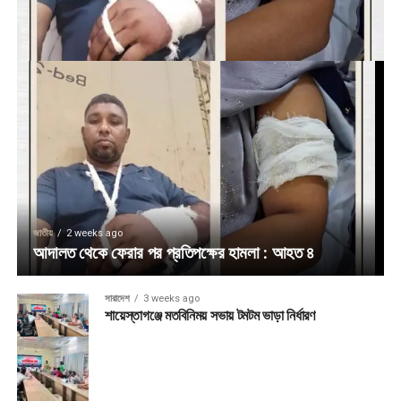
জাতীয়
2 weeks ago
আদালত থেকে ফেরার পর প্রতিপক্ষের হামলা : আহত ৪
সারাদেশ
3 weeks ago
শায়েস্তাগঞ্জে মতবিনিময় সভায় টমটম ভাড়া নির্ধারণ