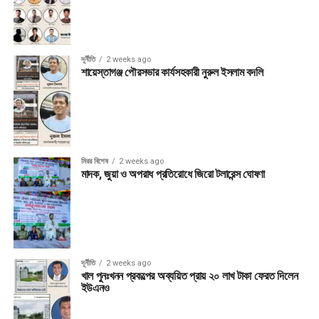
দূর্নীতি
2 weeks ago
শায়েস্তাগঞ্জ পৌরসভার কার্যসহকারী নুরুল ইসলাম বদলি
মিরর বিশেষ
2 weeks ago
মাদক, জুয়া ও অপরাধ প্রতিরোধে জিরো টলারেন্স ঘোষণা
দূর্নীতি
2 weeks ago
খাল পুনঃখনন প্রকল্পের অব্যয়িত প্রায় ২০ লাখ টাকা ফেরত দিলেন
ইউএনও