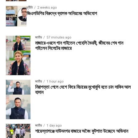
দূর্নীতি
2 weeks ago
জিএলডিপির বিরুদ্ধে ব্যাপক অনিয়মের অভিযোগ
জাতীয়
57 minutes ago
মাজারে-ওরসে গান গাইতেন পেহেলি ভৈরবী, জীবনের শেষ গান
গাইলেন সিলেটের মাজারে
জাতীয়
1 hour ago
নিরাপত্তা পেলে দেশে ফিরে বিচারের মুখোমুখি হতে চান সাকিব আল
হাসান
জাতীয়
1 day ago
শায়েস্তাগঞ্জে দাউদনগর বাজারে অবৈধ ফুটপাত উচ্ছেদে অভিযান