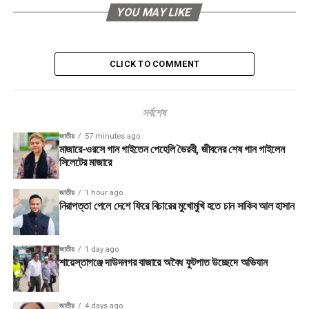
YOU MAY LIKE
CLICK TO COMMENT
সর্বশেষ
জাতীয়
57 minutes ago
মাজারে-ওরসে গান গাইতেন পেহেলি ভৈরবী, জীবনের শেষ গান গাইলেন
সিলেটের মাজারে
জাতীয়
1 hour ago
নিরাপত্তা পেলে দেশে ফিরে বিচারের মুখোমুখি হতে চান সাকিব আল হাসান
জাতীয়
1 day ago
শায়েস্তাগঞ্জে দাউদনগর বাজারে অবৈধ ফুটপাত উচ্ছেদে অভিযান
জাতীয়
4 days ago