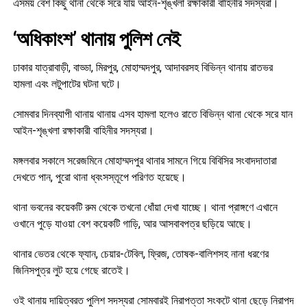
এসময় বেশ কিছু থানা থেকে সরে যায় আইন-শৃঙ্খলা রক্ষাকারী বাহিনীর সদস্যরা।
‘অধিকাংশ’ থানায় পুলিশ নেই
ঢাকার যাত্রাবাড়ী, বাড্ডা, মিরপুর, মোহাম্মদপুর, আদাবরসহ বিভিন্ন থানায় রাতভর
হামলা এবং লটুপাটের ঘটনা ঘটে।
সোমবার দিনব্যাপী থানায় থানায় এসব হামলা হলেও রাতে বিভিন্ন থানা থেকে সরে যান
আইন-শৃঙ্খলা রক্ষাকারী বাহিনীর সদস্যরা।
মঙ্গলবার সকালে সরেজমিনে মোহাম্মদপুর থানার সামনে গিয়ে বিবিসির সংবাদদাতারা
দেখতে পান, পুরো থানা ধ্বংসস্তূপে পরিণত হয়েছে।
থানা ভবনের কয়েকটি রুম থেকে তখনো ধোঁয়া দেখা যাচ্ছে। থানা প্রাঙ্গণে এখানে
ওখানে পুড়ে যাওয়া বেশ কয়েকটি গাড়ি, আর আসবাবপত্র ছড়িয়ে আছে।
থানার ভেতর থেকে ফ্যান, চেয়ার-টেবিল, ফ্রিজ, তোষক-বালিশসহ নানা ধরণের
জিনিসপুত্র লুট হয়ে গেছে রাতেই।
ওই থানায় দায়িত্বরত পুলিশ সদস্যরা সোমবারই নিরাপত্তা সংকটে থানা ছেড়ে নিরাপদ