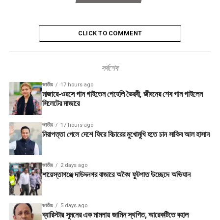
CLICK TO COMMENT
সর্বশেষ
জাতীয়
17 hours ago
মাজারে-ওরসে গান গাইতেন পেহেলি ভৈরবী, জীবনের শেষ গান গাইলেন
সিলেটের মাজারে
জাতীয়
17 hours ago
নিরাপত্তা পেলে দেশে ফিরে বিচারের মুখোমুখি হতে চান সাকিব আল হাসান
জাতীয়
2 days ago
শায়েস্তাগঞ্জে দাউদনগর বাজারে অবৈধ ফুটপাত উচ্ছেদে অভিযান
জাতীয়
5 days ago
ব্যারিস্টার সুমনের এক মামলায় জামিন স্থগিত, আরেকটিতে বহাল