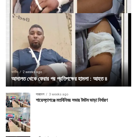
জাতীয়
2 weeks ago
আদালত থেকে ফেরার পর প্রতিপক্ষের হামলা : আহত ৪
সারাদেশ
3 weeks ago
শায়েস্তাগঞ্জে মতবিনিময় সভায় টমটম ভাড়া নির্ধারণ