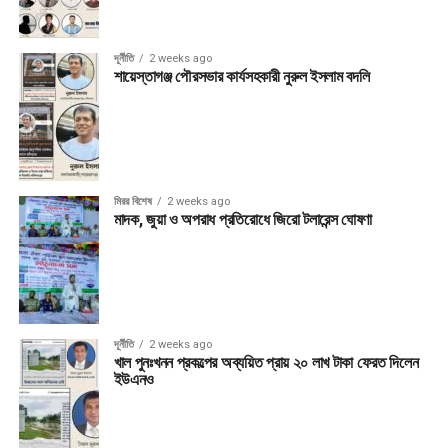
দূর্নীতি
2 weeks ago
শায়েস্তাগঞ্জ পৌরসভার কার্যসহকারী নুরুল ইসলাম বদলি
মিরর বিশেষ
2 weeks ago
মাদক, জুয়া ও অপরাধ প্রতিরোধে জিরো টলারেন্স ঘোষণা
দূর্নীতি
2 weeks ago
খাল পুনঃখনন প্রকল্পের অব্যয়িত প্রায় ২০ লাখ টাকা ফেরত দিলেন
ইউএনও