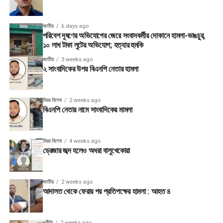
জাতীয়
6 days ago
পরিবেশ দূষণের অভিযোগের জেরে সংবাদকর্মীর দোকানে হামলা-ভাঙচুর,
১০ লাখ টাকা লুটের অভিযোগ; হত্যার হুমকি
জাতীয়
3 weeks ago
২ সাংবাদিকের উপর বিএনপি নেতার হামলা
মিরর বিশেষ
2 weeks ago
বিএনপি নেতার নামে সাংবাদিকের মামলা
মিরর বিশেষ
4 weeks ago
ড্রেজার জব্দ হলেও অধরা বালুখেকোরা
জাতীয়
2 weeks ago
আদালত থেকে ফেরার পর প্রতিপক্ষের হামলা : আহত ৪
দূর্নীতি
2 weeks ago