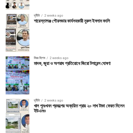
দূর্নীতি
2 weeks ago
শায়েস্তাগঞ্জ পৌরসভার কার্যসহকারী নুরুল ইসলাম বদলি
মিরর বিশেষ
2 weeks ago
মাদক, জুয়া ও অপরাধ প্রতিরোধে জিরো টলারেন্স ঘোষণা
দূর্নীতি
2 weeks ago
খাল পুনঃখনন প্রকল্পের অব্যয়িত প্রায় ২০ লাখ টাকা ফেরত দিলেন
ইউএনও