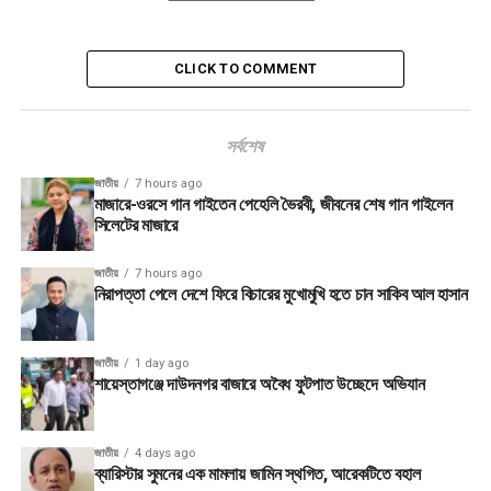
CLICK TO COMMENT
সর্বশেষ
জাতীয়
7 hours ago
মাজারে-ওরসে গান গাইতেন পেহেলি ভৈরবী, জীবনের শেষ গান গাইলেন
সিলেটের মাজারে
জাতীয়
7 hours ago
নিরাপত্তা পেলে দেশে ফিরে বিচারের মুখোমুখি হতে চান সাকিব আল হাসান
জাতীয়
1 day ago
শায়েস্তাগঞ্জে দাউদনগর বাজারে অবৈধ ফুটপাত উচ্ছেদে অভিযান
জাতীয়
4 days ago
ব্যারিস্টার সুমনের এক মামলায় জামিন স্থগিত, আরেকটিতে বহাল