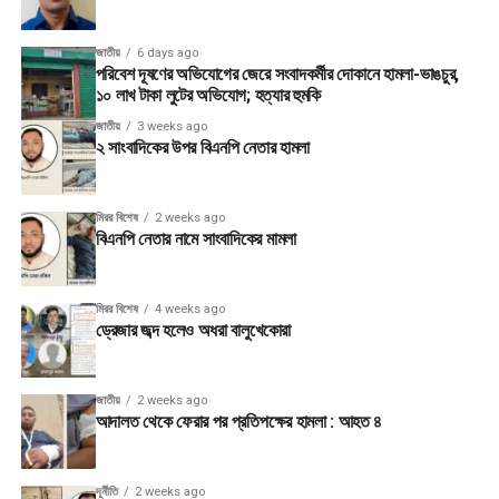
জাতীয়
6 days ago
পরিবেশ দূষণের অভিযোগের জেরে সংবাদকর্মীর দোকানে হামলা-ভাঙচুর,
১০ লাখ টাকা লুটের অভিযোগ; হত্যার হুমকি
জাতীয়
3 weeks ago
২ সাংবাদিকের উপর বিএনপি নেতার হামলা
মিরর বিশেষ
2 weeks ago
বিএনপি নেতার নামে সাংবাদিকের মামলা
মিরর বিশেষ
4 weeks ago
ড্রেজার জব্দ হলেও অধরা বালুখেকোরা
জাতীয়
2 weeks ago
আদালত থেকে ফেরার পর প্রতিপক্ষের হামলা : আহত ৪
দূর্নীতি
2 weeks ago