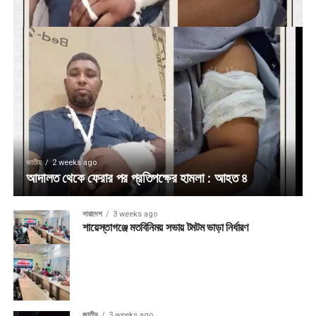
জাতীয়
2 weeks ago
আদালত থেকে ফেরার পর প্রতিপক্ষের হামলা : আহত ৪
সারাদেশ
3 weeks ago
শায়েস্তাগঞ্জে মতবিনিময় সভায় টমটম ভাড়া নির্ধারণ
জাতীয়
3 weeks ago