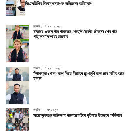
জিএলডিপির বিরুদ্ধে ব্যাপক অনিয়মের অভিযোগ
জাতীয়
7 hours ago
মাজারে-ওরসে গান গাইতেন পেহেলি ভৈরবী, জীবনের শেষ গান
গাইলেন সিলেটের মাজারে
জাতীয়
7 hours ago
নিরাপত্তা পেলে দেশে ফিরে বিচারের মুখোমুখি হতে চান সাকিব আল
হাসান
জাতীয়
1 day ago
শায়েস্তাগঞ্জে দাউদনগর বাজারে অবৈধ ফুটপাত উচ্ছেদে অভিযান