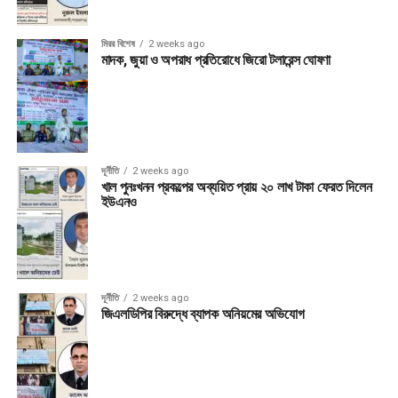
মিরর বিশেষ
2 weeks ago
মাদক, জুয়া ও অপরাধ প্রতিরোধে জিরো টলারেন্স ঘোষণা
দূর্নীতি
2 weeks ago
খাল পুনঃখনন প্রকল্পের অব্যয়িত প্রায় ২০ লাখ টাকা ফেরত দিলেন
ইউএনও
দূর্নীতি
2 weeks ago
জিএলডিপির বিরুদ্ধে ব্যাপক অনিয়মের অভিযোগ