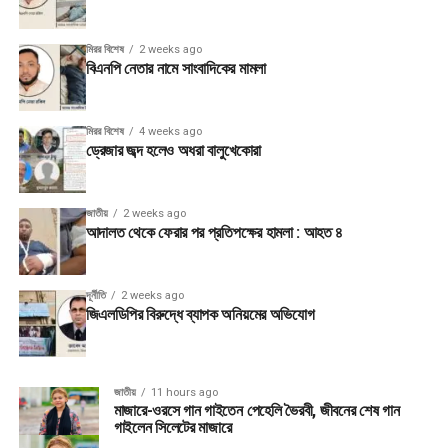
মিরর বিশেষ
2 weeks ago
বিএনপি নেতার নামে সাংবাদিকের মামলা
মিরর বিশেষ
4 weeks ago
ড্রেজার জব্দ হলেও অধরা বালুখেকোরা
জাতীয়
2 weeks ago
আদালত থেকে ফেরার পর প্রতিপক্ষের হামলা : আহত ৪
দূর্নীতি
2 weeks ago
জিএলডিপির বিরুদ্ধে ব্যাপক অনিয়মের অভিযোগ
জাতীয়
11 hours ago
মাজারে-ওরসে গান গাইতেন পেহেলি ভৈরবী, জীবনের শেষ গান
গাইলেন সিলেটের মাজারে