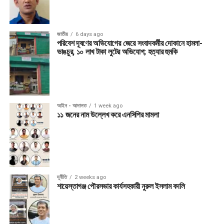
জাতীয়
6 days ago
পরিবেশ দূষণের অভিযোগের জেরে সংবাদকর্মীর দোকানে হামলা-
ভাঙচুর, ১০ লাখ টাকা লুটের অভিযোগ; হত্যার হুমকি
আইন - আদালত
1 week ago
১১ জনের নাম উল্লেখ করে এনসিপির মামলা
দূর্নীতি
2 weeks ago
শায়েস্তাগঞ্জ পৌরসভার কার্যসহকারী নুরুল ইসলাম বদলি