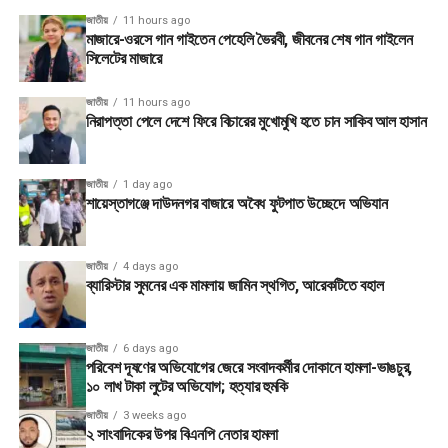
জাতীয়
11 hours ago
মাজারে-ওরসে গান গাইতেন পেহেলি ভৈরবী, জীবনের শেষ গান গাইলেন
সিলেটের মাজারে
জাতীয়
11 hours ago
নিরাপত্তা পেলে দেশে ফিরে বিচারের মুখোমুখি হতে চান সাকিব আল হাসান
জাতীয়
1 day ago
শায়েস্তাগঞ্জে দাউদনগর বাজারে অবৈধ ফুটপাত উচ্ছেদে অভিযান
জাতীয়
4 days ago
ব্যারিস্টার সুমনের এক মামলায় জামিন স্থগিত, আরেকটিতে বহাল
জাতীয়
6 days ago
পরিবেশ দূষণের অভিযোগের জেরে সংবাদকর্মীর দোকানে হামলা-ভাঙচুর,
১০ লাখ টাকা লুটের অভিযোগ; হত্যার হুমকি
জাতীয়
3 weeks ago
২ সাংবাদিকের উপর বিএনপি নেতার হামলা