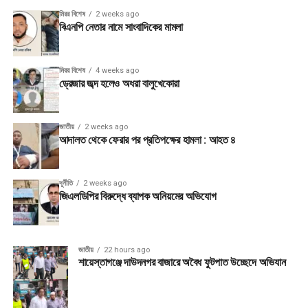
মিরর বিশেষ
2 weeks ago
বিএনপি নেতার নামে সাংবাদিকের মামলা
মিরর বিশেষ
4 weeks ago
ড্রেজার জব্দ হলেও অধরা বালুখেকোরা
জাতীয়
2 weeks ago
আদালত থেকে ফেরার পর প্রতিপক্ষের হামলা : আহত ৪
দূর্নীতি
2 weeks ago
জিএলডিপির বিরুদ্ধে ব্যাপক অনিয়মের অভিযোগ
জাতীয়
22 hours ago
শায়েস্তাগঞ্জে দাউদনগর বাজারে অবৈধ ফুটপাত উচ্ছেদে অভিযান