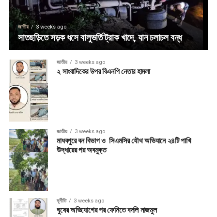
জাতীয়
3 weeks ago
সাতছড়িতে সড়ক ধসে বালুভর্তি ট্রাক খাদে, যান চলাচল বন্ধ
জাতীয়
3 weeks ago
২ সাংবাদিকের উপর বিএনপি নেতার হামলা
জাতীয়
3 weeks ago
মাধবপুরে বন বিভাগ ও সিএমসির যৌথ অভিযানে ২৪টি পাখি
উদ্ধারের পর অবমুক্ত
দূর্নীতি
3 weeks ago
ঘুষের অভিযোগের পর ফেনিতে বদলি নাজমুল