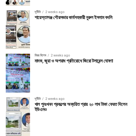
দূর্নীতি
2 weeks ago
শায়েস্তাগঞ্জ পৌরসভার কার্যসহকারী নুরুল ইসলাম বদলি
মিরর বিশেষ
2 weeks ago
মাদক, জুয়া ও অপরাধ প্রতিরোধে জিরো টলারেন্স ঘোষণা
দূর্নীতি
2 weeks ago
খাল পুনঃখনন প্রকল্পের অব্যয়িত প্রায় ২০ লাখ টাকা ফেরত দিলেন
ইউএনও