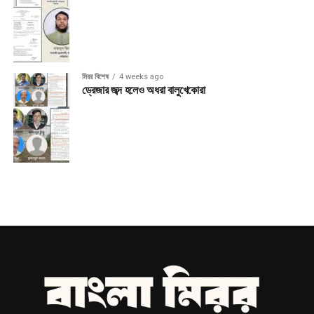
মিরর বিশেষ
4 weeks ago
ড্রেজার জব্দ হলেও অধরা বালুখেকোরা