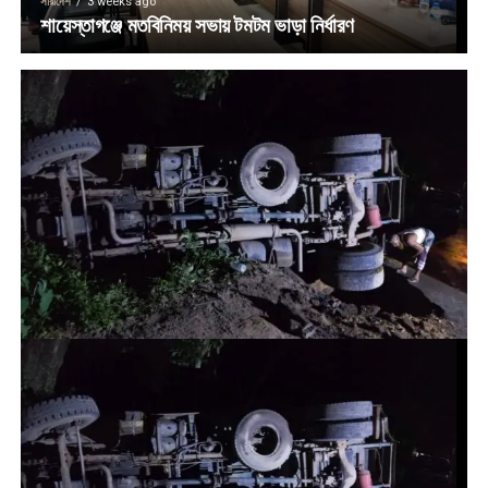
সারাদেশ
3 weeks ago
শায়েস্তাগঞ্জে মতবিনিময় সভায় টমটম ভাড়া নির্ধারণ