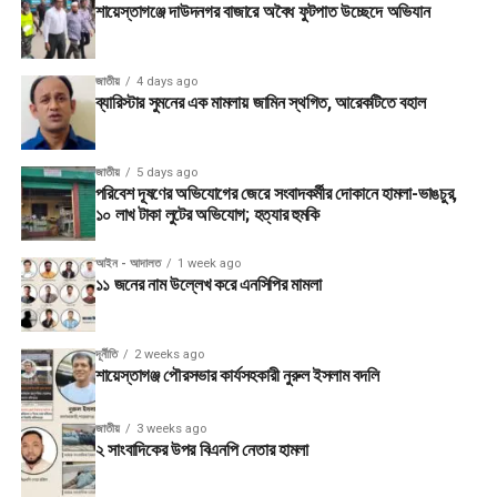
শায়েস্তাগঞ্জে দাউদনগর বাজারে অবৈধ ফুটপাত উচ্ছেদে অভিযান
জাতীয়
4 days ago
ব্যারিস্টার সুমনের এক মামলায় জামিন স্থগিত, আরেকটিতে বহাল
জাতীয়
5 days ago
পরিবেশ দূষণের অভিযোগের জেরে সংবাদকর্মীর দোকানে হামলা-ভাঙচুর,
১০ লাখ টাকা লুটের অভিযোগ; হত্যার হুমকি
আইন - আদালত
1 week ago
১১ জনের নাম উল্লেখ করে এনসিপির মামলা
দূর্নীতি
2 weeks ago
শায়েস্তাগঞ্জ পৌরসভার কার্যসহকারী নুরুল ইসলাম বদলি
জাতীয়
3 weeks ago
২ সাংবাদিকের উপর বিএনপি নেতার হামলা