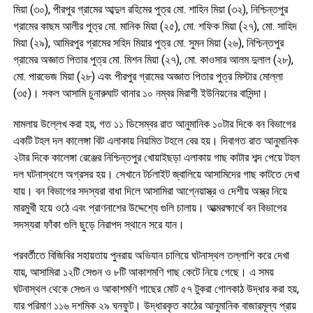
মিয়া (৩০), পীরপুর গ্রামের আব্দুল রহিমের পুত্র মো. শাহিন মিয়া (৩২), নিশ্চিন্তপুর
গ্রামের কাছম আলীর পুত্র মো. মানিক মিয়া (২৫), মো. শফিক মিয়া (২৭), মো. সাহিদ
মিয়া (২৯), আমিরপুর গ্রামের সহিদ মিয়ার পুত্র মো. সুমন মিয়া (২৬), নিশ্চিন্তপুর
গ্রামের অজ্ঞাত পিতার পুত্র মো. মিশন মিয়া (২৭), মো. কাওসার আলম দুলাল (২৮),
মো. পারভেজ মিয়া (২৮) এবং পীরপুর গ্রামের অজ্ঞাত পিতার পুত্র মিস্টার মোল্লা
(৩৫)। সকল আসামি চুনারুঘাট থানার ১০ নম্বর মিরাশী ইউনিয়নের বাসিন্দা।
মামলায় উল্লেখ করা হয়, গত ১১ ডিসেম্বর রাত আনুমানিক ১০টার দিকে বন বিভাগের
একটি টহল দল কালেঙ্গা বিট এলাকায় নিয়মিত টহলে বের হয়। দিবাগত রাত আনুমানিক
২টার দিকে কালেঙ্গা রেঞ্জের নিশ্চিন্তপুর খোয়াইছড়া এলাকায় গাছ কাটার শব্দ পেয়ে টহল
দল ঘটনাস্থলে অগ্রসর হয়। সেখানে টর্চলাইট জ্বালিয়ে আসামিদের গাছ কাটতে দেখা
যায়। বন বিভাগের সদস্যরা বাধা দিলে আসামিরা আগ্নেয়াস্ত্র ও দেশীয় অস্ত্র নিয়ে
মারমুখী হয়ে ওঠে এবং প্রাণনাশের উদ্দেশ্যে গুলি চালায়। আত্মরক্ষার্থে বন বিভাগের
সদস্যরা ফাঁকা গুলি ছুড়ে নিরাপদ স্থানে সরে যান।
পরবর্তীতে বিজিবির সহায়তায় পুনরায় অভিযান চালিয়ে ঘটনাস্থল তল্লাশি করে দেখা
যায়, আসামিরা ১২টি সেগুন ও ৮টি আকাশমণি গাছ কেটে নিয়ে গেছে। এ সময়
ঘটনাস্থল থেকে সেগুন ও আকাশমণি গাছের মোট ৫৭ টুকরা গোলকাঠ উদ্ধার করা হয়,
যার পরিমাণ ১১৬ দশমিক ২৯ ঘনফুট। উদ্ধারকৃত কাঠের আনুমানিক বাজারমূল্য প্রায়