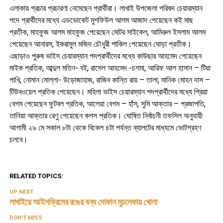
এলাকায় প্রচার প্রচারণা নেমেছেন প্রার্থীরা। লাখাই উপজেলা পরিষদ চেয়ারম্যান
পদে প্রার্থীদের মধ্যে এডভোকেট মুশফিউল আলম আজাদ পেয়েছেন কই মাছ
প্রতীক, মাহফুজ আলম মাহফুজ পেয়েছেন মোটর সাইকেল, আমিরুল ইসলাম আলম
পেয়েছেন আনারস, ইকরামুল মজিদ চৌধুরী শাকিল পেয়েছেন ঘোড়া প্রতীক।
এছাড়াও পুরুষ ভাইস চেয়ারম্যান পদপ্রার্থীদের মধ্যে কাউছার আহমেদ পেয়েছেন
মাইক প্রতিক, আব্দুল মতিন- বই, রাসেল আহমেদ -চশমা, আরিফ আল হাসান – টিয়া
পাখি, নোমান মোল্লা- উড়োজাহাজ, রাজিব কান্তি রায় – তালা, মানিক মোহন দাস –
টিউবওয়েল প্রতিক পেয়েছেন। মহিলা ভাইস চেয়ারম্যান পদপ্রার্থীদের মধ্যে প্রিয়া
বেগম পেয়েছেন ফুটবল প্রতিক, আলেয়া বেগম – হাঁস, সুমি আক্তার – প্রজাপতি,
তানিয়া আক্তার রেণু পেয়েছেন কলস প্রতিক। ঘোষিত নির্বাচনী তফসিল অনুযায়ী
আগামী ২৯ মে সকাল ৮টা থেকে বিকেল ৪টা পর্যন্ত ব্যালটের মাধ্যমে ভোটগ্রহণ
চলবে।
RELATED TOPICS:
UP NEXT
লাখাইয়ে আইসক্রিমের রঙের বন্ধ দোকান মুচলেকায় খোলা
DON'T MISS