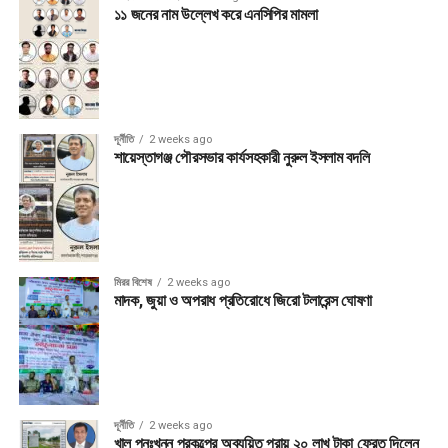
১১ জনের নাম উল্লেখ করে এনসিপির মামলা
দূর্নীতি
2 weeks ago
শায়েস্তাগঞ্জ পৌরসভার কার্যসহকারী নুরুল ইসলাম বদলি
মিরর বিশেষ
2 weeks ago
মাদক, জুয়া ও অপরাধ প্রতিরোধে জিরো টলারেন্স ঘোষণা
দূর্নীতি
2 weeks ago
খাল পুনঃখনন প্রকল্পের অব্যয়িত প্রায় ২০ লাখ টাকা ফেরত দিলেন