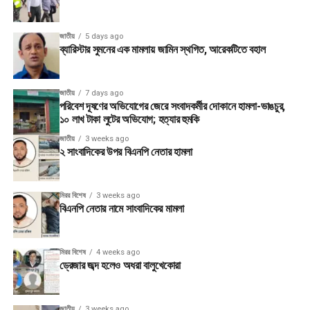
জাতীয়
5 days ago
ব্যারিস্টার সুমনের এক মামলায় জামিন স্থগিত, আরেকটিতে বহাল
জাতীয়
7 days ago
পরিবেশ দূষণের অভিযোগের জেরে সংবাদকর্মীর দোকানে হামলা-ভাঙচুর,
১০ লাখ টাকা লুটের অভিযোগ; হত্যার হুমকি
জাতীয়
3 weeks ago
২ সাংবাদিকের উপর বিএনপি নেতার হামলা
মিরর বিশেষ
3 weeks ago
বিএনপি নেতার নামে সাংবাদিকের মামলা
মিরর বিশেষ
4 weeks ago
ড্রেজার জব্দ হলেও অধরা বালুখেকোরা
জাতীয়
3 weeks ago