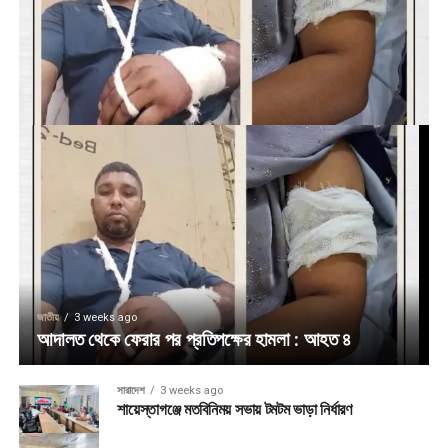
জাতীয়
3 weeks ago
আদালত থেকে ফেরার পর প্রতিপক্ষের হামলা : আহত ৪
সারাদেশ
3 weeks ago
শায়েস্তাগঞ্জে মতবিনিময় সভায় টমটম ভাড়া নির্ধারণ