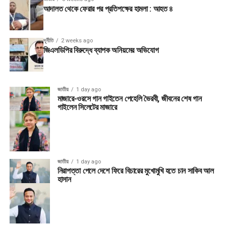
আদালত থেকে ফেরার পর প্রতিপক্ষের হামলা : আহত ৪
দূর্নীতি
2 weeks ago
জিএলডিপির বিরুদ্ধে ব্যাপক অনিয়মের অভিযোগ
জাতীয়
1 day ago
মাজারে-ওরসে গান গাইতেন পেহেলি ভৈরবী, জীবনের শেষ গান
গাইলেন সিলেটের মাজারে
জাতীয়
1 day ago
নিরাপত্তা পেলে দেশে ফিরে বিচারের মুখোমুখি হতে চান সাকিব আল
হাসান