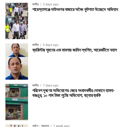
জাতীয়
2 days ago
শায়েস্তাগঞ্জে দাউদনগর বাজারে অবৈধ ফুটপাত উচ্ছেদে অভিযান
জাতীয়
5 days ago
ব্যারিস্টার সুমনের এক মামলায় জামিন স্থগিত, আরেকটিতে বহাল
জাতীয়
7 days ago
পরিবেশ দূষণের অভিযোগের জেরে সংবাদকর্মীর দোকানে হামলা-
ভাঙচুর, ১০ লাখ টাকা লুটের অভিযোগ; হত্যার হুমকি
আইন - আদালত
1 week ago