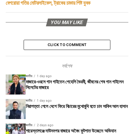
বেপরোয়া গতির মোটরসাইকেল, ট্রাকের চাকায় পিষ্ট যুবক
YOU MAY LIKE
CLICK TO COMMENT
সর্বশেষ
জাতীয়
1 day ago
মাজারে-ওরসে গান গাইতেন পেহেলি ভৈরবী, জীবনের শেষ গান গাইলেন
সিলেটের মাজারে
জাতীয়
1 day ago
নিরাপত্তা পেলে দেশে ফিরে বিচারের মুখোমুখি হতে চান সাকিব আল হাসান
জাতীয়
2 days ago
শায়েস্তাগঞ্জে দাউদনগর বাজারে অবৈধ ফুটপাত উচ্ছেদে অভিযান