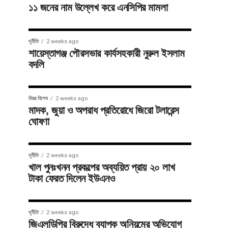
১১ জনের নাম উল্লেখ করে এনসিপির মামলা
দূর্নীতি
2 weeks ago
শায়েস্তাগঞ্জ পৌরসভার কার্যসহকারী নুরুল ইসলাম
বদলি
মিরর বিশেষ
2 weeks ago
মাদক, জুয়া ও অপরাধ প্রতিরোধে জিরো টলারেন্স
ঘোষণা
দূর্নীতি
2 weeks ago
খাল পুনঃখনন প্রকল্পের অব্যয়িত প্রায় ২০ লাখ
টাকা ফেরত দিলেন ইউএনও
দূর্নীতি
2 weeks ago
জিএলডিপির বিরুদ্ধে ব্যাপক অনিয়মের অভিযোগ