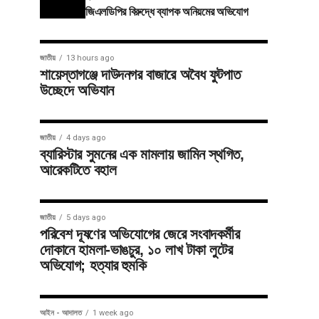
জিএলডিপির বিরুদ্ধে ব্যাপক অনিয়মের অভিযোগ
জাতীয়
13 hours ago
শায়েস্তাগঞ্জে দাউদনগর বাজারে অবৈধ ফুটপাত
উচ্ছেদে অভিযান
জাতীয়
4 days ago
ব্যারিস্টার সুমনের এক মামলায় জামিন স্থগিত,
আরেকটিতে বহাল
জাতীয়
5 days ago
পরিবেশ দূষণের অভিযোগের জেরে সংবাদকর্মীর
দোকানে হামলা-ভাঙচুর, ১০ লাখ টাকা লুটের
অভিযোগ; হত্যার হুমকি
আইন - আদালত
1 week ago