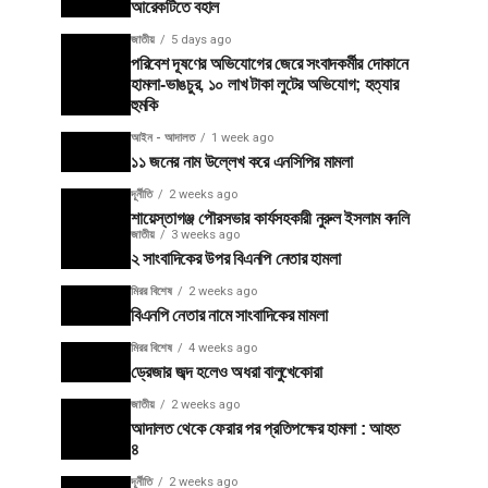
আরেকটিতে বহাল
জাতীয়
5 days ago
পরিবেশ দূষণের অভিযোগের জেরে সংবাদকর্মীর দোকানে
হামলা-ভাঙচুর, ১০ লাখ টাকা লুটের অভিযোগ; হত্যার
হুমকি
আইন - আদালত
1 week ago
১১ জনের নাম উল্লেখ করে এনসিপির মামলা
দূর্নীতি
2 weeks ago
শায়েস্তাগঞ্জ পৌরসভার কার্যসহকারী নুরুল ইসলাম বদলি
জাতীয়
3 weeks ago
২ সাংবাদিকের উপর বিএনপি নেতার হামলা
মিরর বিশেষ
2 weeks ago
বিএনপি নেতার নামে সাংবাদিকের মামলা
মিরর বিশেষ
4 weeks ago
ড্রেজার জব্দ হলেও অধরা বালুখেকোরা
জাতীয়
2 weeks ago
আদালত থেকে ফেরার পর প্রতিপক্ষের হামলা : আহত
৪
দূর্নীতি
2 weeks ago