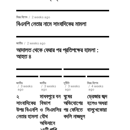
জাতীয়
3 weeks ago
সাতছড়িতে
সারাদেশ
3 weeks ago
মিরর বিশেষ
2 weeks ago
শায়েস্তাগঞ্জে
সড়ক ধসে
বিএনপি নেতার নামে সাংবাদিকের মামলা
মতবিনিময়
বালুভর্তি
সভায়
ট্রাক খাদে,
জাতীয়
2 weeks ago
টমটম ভাড়া
যান চলাচল
আদালত থেকে ফেরার পর প্রতিপক্ষের হামলা :
আহত ৪
নির্ধারণ
বন্ধ
জাতীয়
জাতীয়
দূর্নীতি
মিরর বিশেষ
3 weeks
3 weeks
3 weeks
4 weeks
ago
ago
ago
ago
২
মাধবপুরে বন
ঘুষের
ড্রেজার জব্দ
সাংবাদিকের
বিভাগ
অভিযোগের
হলেও অধরা
উপর বিএনপি
ও সিএমসির
পর ফেনিতে
বালুখেকোরা
নেতার হামলা
যৌথ
বদলি নাজমুল
অভিযানে
২৪টি পাখি