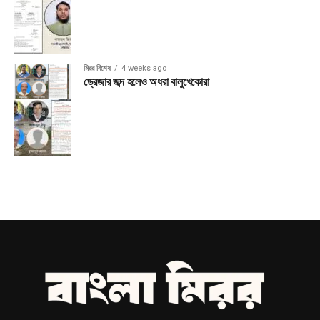
মিরর বিশেষ
4 weeks ago
ড্রেজার জব্দ হলেও অধরা বালুখেকোরা