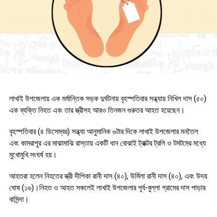
লাখাই উপজেলায় এক মর্মান্তিক সড়ক দুর্ঘটনায় বৃহস্পতিবার সন্ধ্যায় নিখিল দাস (৫০)
এক ব্যক্তি নিহত এবং তার স্ত্রীসহ আরও তিনজন গুরুতর আহত হয়েছেন।
বৃহস্পতিবার (৪ ডিসেম্বর) সন্ধ্যা আনুমানিক ৬টার দিকে লাখাই উপজেলার মনতৈল
এবং কামরাপুর এর মাঝামাঝি রাস্তায় একটি ধান বোঝাই ট্রাক্টর ট্রলি ও টমটমের মধ্যে
মুখোমুখি সংঘর্ষ হয়।
আহতরা হলেন নিহতের স্ত্রী দীপিকা রানী দাস (৪০), উর্মিলা রানী দাস (৪০), এবং উদয়
ঘোষ (১৬)।নিহত ও আহত সকলেই লাখাই উপজেলার পূর্ব-বুল্লা গ্রামের দাস পাড়ার
বাসিন্দা।