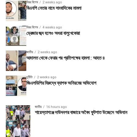
মিরর বিশেষ
2 weeks ago
বিএনপি নেতার নামে সাংবাদিকের মামলা
মিরর বিশেষ
4 weeks ago
ড্রেজার জব্দ হলেও অধরা বালুখেকোরা
জাতীয়
2 weeks ago
আদালত থেকে ফেরার পর প্রতিপক্ষের হামলা : আহত ৪
দূর্নীতি
2 weeks ago
জিএলডিপির বিরুদ্ধে ব্যাপক অনিয়মের অভিযোগ
জাতীয়
16 hours ago
শায়েস্তাগঞ্জে দাউদনগর বাজারে অবৈধ ফুটপাত উচ্ছেদে অভিযান