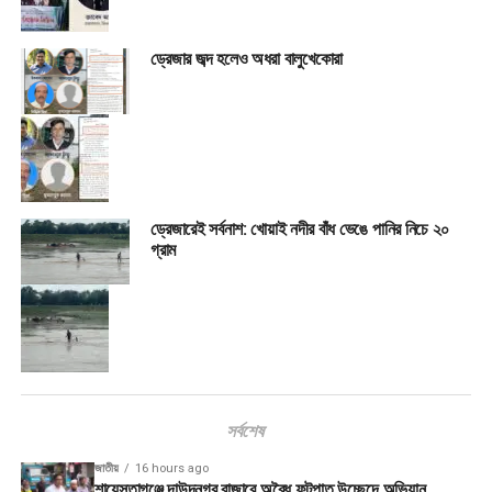
ড্রেজার জব্দ হলেও অধরা বালুখেকোরা
ড্রেজারেই সর্বনাশ: খোয়াই নদীর বাঁধ ভেঙে পানির নিচে ২০
গ্রাম
সর্বশেষ
জাতীয়
16 hours ago
শায়েস্তাগঞ্জে দাউদনগর বাজারে অবৈধ ফুটপাত উচ্ছেদে অভিযান