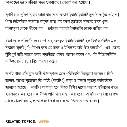
আহতদের দ্রুত হবিগঞ্জ সদর হাসপাতালে প্রেরণ করা হয়েছে।
স্থানীয় ও পুলিশ সূত্রে জানা যায়, ধান বোঝাই ট্রাক্টর ট্রলিটি ভুল দিকে (রং সাইডে)
গিয়ে টমটমটিকে সজোরে ধাক্কা মারে, যার ফলে ট্রাক্টরের সামনের চাকা খুলে
ঘটনাস্থল থেকে ছিটকে যায়। দুর্ঘটনার পরপরই ট্রাক্টরটির চালক পালিয়ে যায়।
ঘটনাস্থলে পরিদর্শন করে দেখা যায়, জব্দকৃত ট্রাক্টর ট্রলিটি ছিল ফিটনেসবিহীন এবং
মারাত্মক ত্রুটিপূর্ণ—বিশেষ করে এর চাকা ও ইঞ্জিনসহ বডি ছিল জরাজীর্ণ। এই ধরনের
ঝুঁকিপূর্ণ গাড়ি সড়কে চলায় স্থানীয়রা ক্ষোভ প্রকাশ করেন এবং এই ফিটনেসবিহীন
গাড়িগুলোর চলাচল নিয়ে প্রশ্ন ওঠে।
লাখাই থানা ওসি বন্দে আলী ঘটনাস্থলে এসে পরিস্থিতি নিয়ন্ত্রণে আনেন। তিনি
জানান, লাশের সুরতহাল রিপোর্টের (আরটিএ) জন্য উপজেলা স্বাস্থ্য কর্মকর্তাকে
জানানো হয়েছে। আরটিএ সম্পন্ন হলে নিহত নিখিল দাসের মরদেহ পরিবারের কাছে
হস্তান্তর করা হবে এবং উভয় গাড়ি থানায় জব্দ করা হবে। এ ঘটনায় পরিবারের পক্ষ
থেকে মামলা করা হলে তা গ্রহণ করা হবে বলেও তিনি নিশ্চিত করেন।
RELATED TOPICS:
হবিগঞ্জ