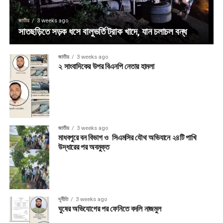
জাতীয়
3 weeks ago
সাতছড়িতে সড়ক ধসে বালুভর্তি ট্রাক খাদে, যান চলাচল বন্ধ
জাতীয়
3 weeks ago
২ সাংবাদিকের উপর বিএনপি নেতার হামলা
জাতীয়
3 weeks ago
মাধবপুরে বন বিভাগ ও সিএমসির যৌথ অভিযানে ২৪টি পাখি
উদ্ধারের পর অবমুক্ত
দূর্নীতি
3 weeks ago
ঘুষের অভিযোগের পর ফেনিতে বদলি নাজমুল