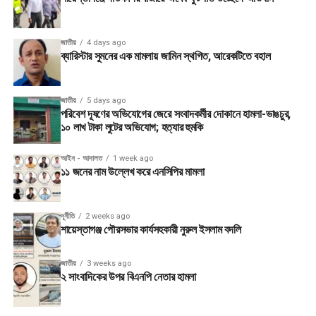
জাতীয়
4 days ago
ব্যারিস্টার সুমনের এক মামলায় জামিন স্থগিত, আরেকটিতে বহাল
জাতীয়
5 days ago
পরিবেশ দূষণের অভিযোগের জেরে সংবাদকর্মীর দোকানে হামলা-ভাঙচুর,
১০ লাখ টাকা লুটের অভিযোগ; হত্যার হুমকি
আইন - আদালত
1 week ago
১১ জনের নাম উল্লেখ করে এনসিপির মামলা
দূর্নীতি
2 weeks ago
শায়েস্তাগঞ্জ পৌরসভার কার্যসহকারী নুরুল ইসলাম বদলি
জাতীয়
3 weeks ago
২ সাংবাদিকের উপর বিএনপি নেতার হামলা