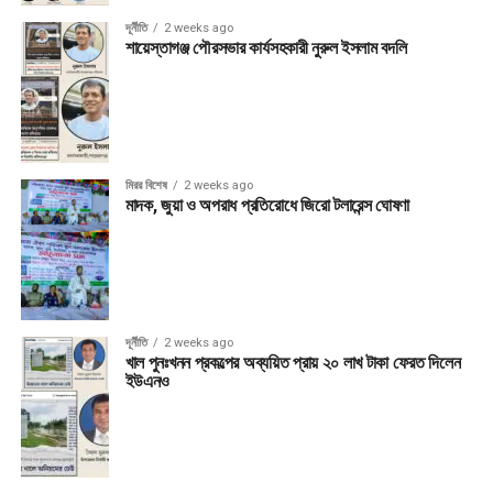
দূর্নীতি
2 weeks ago
শায়েস্তাগঞ্জ পৌরসভার কার্যসহকারী নুরুল ইসলাম বদলি
মিরর বিশেষ
2 weeks ago
মাদক, জুয়া ও অপরাধ প্রতিরোধে জিরো টলারেন্স ঘোষণা
দূর্নীতি
2 weeks ago
খাল পুনঃখনন প্রকল্পের অব্যয়িত প্রায় ২০ লাখ টাকা ফেরত দিলেন
ইউএনও