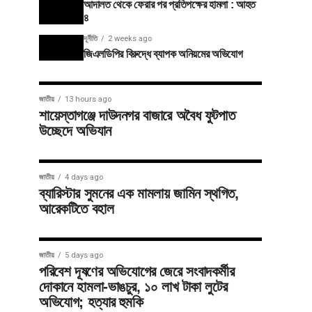
আদালত থেকে ফেরার পর প্রতিপক্ষের হামলা : আহত
৪
দূর্নীতি
2 weeks ago
জিএলডিপির বিরুদ্ধে ব্যাপক অনিয়মের অভিযোগ
জাতীয়
13 hours ago
শায়েস্তাগঞ্জে দাউদনগর বাজারে অবৈধ ফুটপাত
উচ্ছেদে অভিযান
জাতীয়
4 days ago
ব্যারিস্টার সুমনের এক মামলায় জামিন স্থগিত,
আরেকটিতে বহাল
জাতীয়
5 days ago
পরিবেশ দূষণের অভিযোগের জেরে সংবাদকর্মীর
দোকানে হামলা-ভাঙচুর, ১০ লাখ টাকা লুটের
অভিযোগ; হত্যার হুমকি