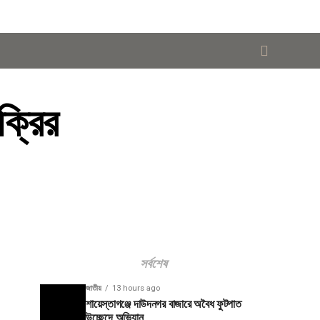
ক্রির
সর্বশেষ
জাতীয়
13 hours ago
শায়েস্তাগঞ্জে দাউদনগর বাজারে অবৈধ ফুটপাত
উচ্ছেদে অভিযান