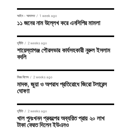
আইন - আদালত
1 week ago
১১ জনের নাম উল্লেখ করে এনসিপির মামলা
দূর্নীতি
2 weeks ago
শায়েস্তাগঞ্জ পৌরসভার কার্যসহকারী নুরুল ইসলাম
বদলি
মিরর বিশেষ
2 weeks ago
মাদক, জুয়া ও অপরাধ প্রতিরোধে জিরো টলারেন্স
ঘোষণা
দূর্নীতি
2 weeks ago
খাল পুনঃখনন প্রকল্পের অব্যয়িত প্রায় ২০ লাখ
টাকা ফেরত দিলেন ইউএনও