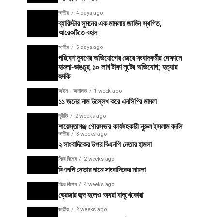
জাতীয়
4 days ago
ব্যারিস্টার সুমনের এক মামলায় জামিন স্থগিত,
আরেকটিতে বহাল
জাতীয়
5 days ago
পরিবেশ দূষণের অভিযোগের জেরে সংবাদকর্মীর দোকানে
হামলা-ভাঙচুর, ১০ লাখ টাকা লুটের অভিযোগ; হত্যার
হুমকি
আইন - আদালত
1 week ago
১১ জনের নাম উল্লেখ করে এনসিপির মামলা
দূর্নীতি
2 weeks ago
শায়েস্তাগঞ্জ পৌরসভার কার্যসহকারী নুরুল ইসলাম বদলি
জাতীয়
3 weeks ago
২ সাংবাদিকের উপর বিএনপি নেতার হামলা
মিরর বিশেষ
2 weeks ago
বিএনপি নেতার নামে সাংবাদিকের মামলা
মিরর বিশেষ
4 weeks ago
ড্রেজার জব্দ হলেও অধরা বালুখেকোরা
জাতীয়
2 weeks ago