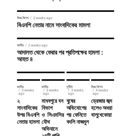
জাতীয়
3 weeks ago
সাতছড়িতে
সারাদেশ
3 weeks ago
মিরর বিশেষ
2 weeks ago
শায়েস্তাগঞ্জে
সড়ক ধসে
বিএনপি নেতার নামে সাংবাদিকের মামলা
মতবিনিময়
বালুভর্তি
সভায়
ট্রাক খাদে,
জাতীয়
2 weeks ago
টমটম ভাড়া
যান চলাচল
আদালত থেকে ফেরার পর প্রতিপক্ষের হামলা :
আহত ৪
নির্ধারণ
বন্ধ
জাতীয়
জাতীয়
দূর্নীতি
মিরর বিশেষ
3 weeks
3 weeks
3 weeks
4 weeks
ago
ago
ago
ago
২
মাধবপুরে বন
ঘুষের
ড্রেজার জব্দ
সাংবাদিকের
বিভাগ
অভিযোগের
হলেও অধরা
উপর বিএনপি
ও সিএমসির
পর ফেনিতে
বালুখেকোরা
নেতার হামলা
যৌথ
বদলি নাজমুল
অভিযানে
২৪টি পাখি