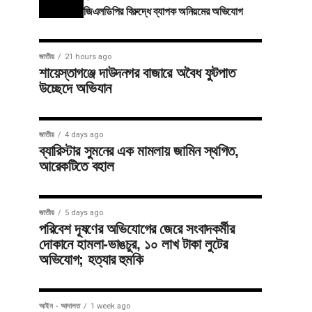
জিএলডিপির বিরুদ্ধে ব্যাপক অনিয়মের অভিযোগ
জাতীয়
21 hours ago
শায়েস্তাগঞ্জে দাউদনগর বাজারে অবৈধ ফুটপাত
উচ্ছেদে অভিযান
জাতীয়
4 days ago
ব্যারিস্টার সুমনের এক মামলায় জামিন স্থগিত,
আরেকটিতে বহাল
জাতীয়
5 days ago
পরিবেশ দূষণের অভিযোগের জেরে সংবাদকর্মীর
দোকানে হামলা-ভাঙচুর, ১০ লাখ টাকা লুটের
অভিযোগ; হত্যার হুমকি
আইন - আদালত
1 week ago