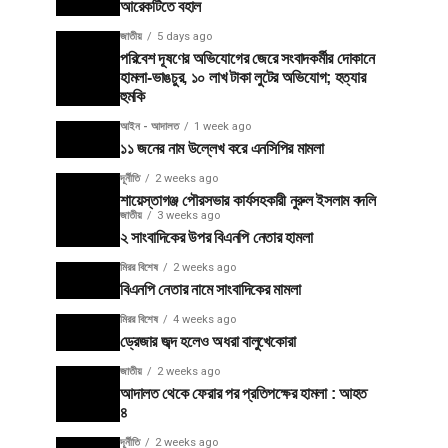
আরেকটিতে বহাল
জাতীয়
5 days ago
পরিবেশ দূষণের অভিযোগের জেরে সংবাদকর্মীর দোকানে
হামলা-ভাঙচুর, ১০ লাখ টাকা লুটের অভিযোগ; হত্যার
হুমকি
আইন - আদালত
1 week ago
১১ জনের নাম উল্লেখ করে এনসিপির মামলা
দূর্নীতি
2 weeks ago
শায়েস্তাগঞ্জ পৌরসভার কার্যসহকারী নুরুল ইসলাম বদলি
জাতীয়
3 weeks ago
২ সাংবাদিকের উপর বিএনপি নেতার হামলা
মিরর বিশেষ
2 weeks ago
বিএনপি নেতার নামে সাংবাদিকের মামলা
মিরর বিশেষ
4 weeks ago
ড্রেজার জব্দ হলেও অধরা বালুখেকোরা
জাতীয়
2 weeks ago
আদালত থেকে ফেরার পর প্রতিপক্ষের হামলা : আহত
৪
দূর্নীতি
2 weeks ago