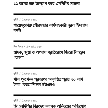
১১ জনের নাম উল্লেখ করে এনসিপির মামলা
দূর্নীতি
2 weeks ago
শায়েস্তাগঞ্জ পৌরসভার কার্যসহকারী নুরুল ইসলাম
বদলি
মিরর বিশেষ
2 weeks ago
মাদক, জুয়া ও অপরাধ প্রতিরোধে জিরো টলারেন্স
ঘোষণা
দূর্নীতি
2 weeks ago
খাল পুনঃখনন প্রকল্পের অব্যয়িত প্রায় ২০ লাখ
টাকা ফেরত দিলেন ইউএনও
দূর্নীতি
2 weeks ago
জিএলডিপির বিরুদ্ধে ব্যাপক অনিয়মের অভিযোগ