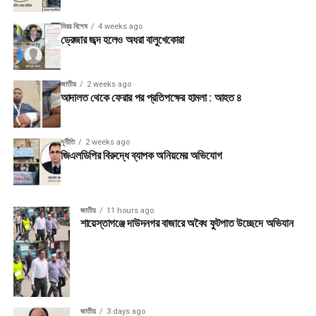
মিরর বিশেষ
4 weeks ago
ড্রেজার জব্দ হলেও অধরা বালুখেকোরা
জাতীয়
2 weeks ago
আদালত থেকে ফেরার পর প্রতিপক্ষের হামলা : আহত ৪
দূর্নীতি
2 weeks ago
জিএলডিপির বিরুদ্ধে ব্যাপক অনিয়মের অভিযোগ
জাতীয়
11 hours ago
শায়েস্তাগঞ্জে দাউদনগর বাজারে অবৈধ ফুটপাত উচ্ছেদে অভিযান
জাতীয়
3 days ago