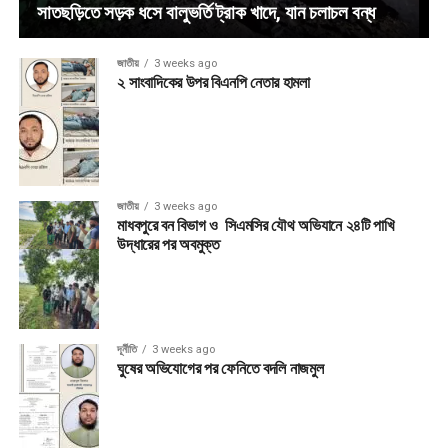
সাতছড়িতে সড়ক ধসে বালুভর্তি ট্রাক খাদে, যান চলাচল বন্ধ
জাতীয়
3 weeks ago
২ সাংবাদিকের উপর বিএনপি নেতার হামলা
জাতীয়
3 weeks ago
মাধবপুরে বন বিভাগ ও সিএমসির যৌথ অভিযানে ২৪টি পাখি
উদ্ধারের পর অবমুক্ত
দূর্নীতি
3 weeks ago
ঘুষের অভিযোগের পর ফেনিতে বদলি নাজমুল