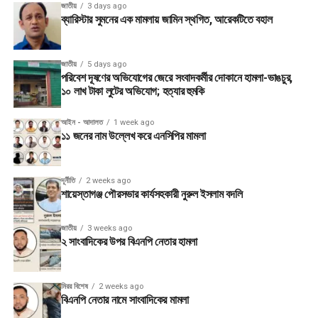
জাতীয়
3 days ago
ব্যারিস্টার সুমনের এক মামলায় জামিন স্থগিত, আরেকটিতে বহাল
জাতীয়
5 days ago
পরিবেশ দূষণের অভিযোগের জেরে সংবাদকর্মীর দোকানে হামলা-ভাঙচুর,
১০ লাখ টাকা লুটের অভিযোগ; হত্যার হুমকি
আইন - আদালত
1 week ago
১১ জনের নাম উল্লেখ করে এনসিপির মামলা
দূর্নীতি
2 weeks ago
শায়েস্তাগঞ্জ পৌরসভার কার্যসহকারী নুরুল ইসলাম বদলি
জাতীয়
3 weeks ago
২ সাংবাদিকের উপর বিএনপি নেতার হামলা
মিরর বিশেষ
2 weeks ago
বিএনপি নেতার নামে সাংবাদিকের মামলা