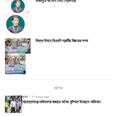
মাধবপুরে আ.লীগ নেতা গ্রেফতার
বিপ্লব দিবসে বিএনপি প্রার্থীর বিজয়ের শপথ
সর্বশেষ
জাতীয়
11 hours ago
শায়েস্তাগঞ্জে দাউদনগর বাজারে অবৈধ ফুটপাত উচ্ছেদে অভিযান