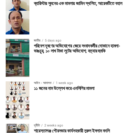
ব্যারিস্টার সুমনের এক মামলায় জামিন স্থগিত, আরেকটিতে বহাল
জাতীয়
5 days ago
পরিবেশ দূষণের অভিযোগের জেরে সংবাদকর্মীর দোকানে হামলা-
ভাঙচুর, ১০ লাখ টাকা লুটের অভিযোগ; হত্যার হুমকি
আইন - আদালত
1 week ago
১১ জনের নাম উল্লেখ করে এনসিপির মামলা
দূর্নীতি
2 weeks ago
শায়েস্তাগঞ্জ পৌরসভার কার্যসহকারী নুরুল ইসলাম বদলি