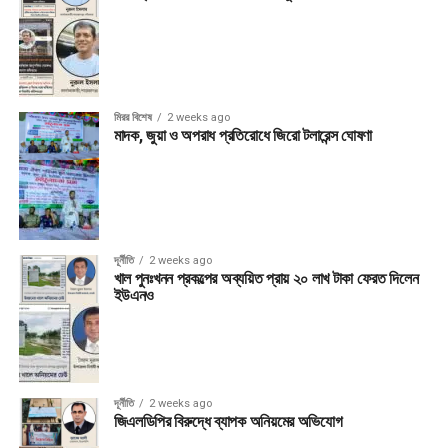
মিরর বিশেষ
2 weeks ago
মাদক, জুয়া ও অপরাধ প্রতিরোধে জিরো টলারেন্স ঘোষণা
দূর্নীতি
2 weeks ago
খাল পুনঃখনন প্রকল্পের অব্যয়িত প্রায় ২০ লাখ টাকা ফেরত দিলেন
ইউএনও
দূর্নীতি
2 weeks ago
জিএলডিপির বিরুদ্ধে ব্যাপক অনিয়মের অভিযোগ