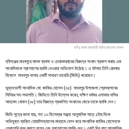
ছবি | মাদক ব্যবসায়ী নাসির আহমেদ খোকন
হবিগঞ্জের মাধবপুরে মাদক ব্যবসা ও চোরাকারবারের বিরুদ্ধে সংবাদ প্রকাশ করায় এক
সাংবাদিককে প্রাণনাশের হুমকি দেওয়ার অভিযোগ উঠেছে। এ ঘটনায় তিনি রোববার
বিকেলে মাধবপুর থানায় একটি সাধারণ ডায়েরি (জিডি) করেছেন।
ভুক্তভোগী সাংবাদিক মো. জাকির হোসেন (৩৫) মাধবপুর উপজেলা প্রেসক্লাবের
সিনিয়র সহ-সভাপতি। জিডিতে তিনি উল্লেখ করেন, দক্ষিণ ধর্মঘর এলাকার নাসির
আহমেদ খোকন (৩৮) তার বিরুদ্ধে প্রকাশিত সংবাদের জেরে তাকে হুমকি দেন।
জিডি সূত্রে জানা যায়, গত ১৩ ডিসেম্বর সন্ধ্যা আনুমানিক সাড়ে ৫টার দিকে
অভিযুক্ত ব্যক্তি হোয়াটসঅ্যাপের মাধ্যমে ফোন করে সাংবাদিক জাকির হোসেনকে
লেখালেখি বন্ধ করতে বলেন এবং প্রাণনাশের হুমকি দেন। একই দিন রাত আনুমানিক