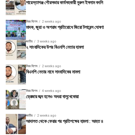
শায়েস্তাগঞ্জ পৌরসভার কার্যসহকারী নুরুল ইসলাম বদলি
মিরর বিশেষ
2 weeks ago
মাদক, জুয়া ও অপরাধ প্রতিরোধে জিরো টলারেন্স ঘোষণা
জাতীয়
3 weeks ago
২ সাংবাদিকের উপর বিএনপি নেতার হামলা
মিরর বিশেষ
2 weeks ago
বিএনপি নেতার নামে সাংবাদিকের মামলা
মিরর বিশেষ
4 weeks ago
ড্রেজার জব্দ হলেও অধরা বালুখেকোরা
জাতীয়
2 weeks ago
আদালত থেকে ফেরার পর প্রতিপক্ষের হামলা : আহত ৪