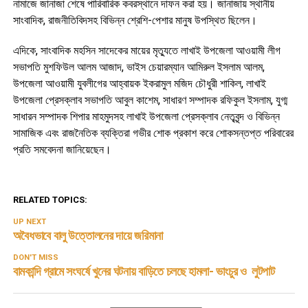
নামাজে জানাজা শেষে পারিবারিক কবরস্থানে দাফন করা হয়। জানাজায় স্থানীয়
সাংবাদিক, রাজনীতিবিদসহ বিভিন্ন শ্রেশি-পেশার মানুষ উপস্থিত ছিলেন।
এদিকে, সাংবাদিক মহসিন সাদেকের মায়ের মৃত্যুতে লাখাই উপজেলা আওয়ামী লীগ
সভাপতি মুশফিউল আলম আজাদ, ভাইস চেয়ারম্যান আমিরুল ইসলাম আলম,
উপজেলা আওয়ামী যুবলীগের আহ্বায়ক ইকরামুল মজিদ চৌধুরী শাকিল, লাখাই
উপজেলা প্রেসক্লাব সভাপতি আবুল কাশেম, সাধারণ সম্পাদক রফিকুল ইসলাম, যুগ্ম
সাধারন সম্পাদক শিপার মাহমুদসহ লাখাই উপজেলা প্রেসক্লাব নেতৃবৃন্দ ও বিভিন্ন
সামাজিক এবং রাজনৈতিক ব্যক্তিরা গভীর শোক প্রকাশ করে শোকসন্তপ্ত পরিবারের
প্রতি সমবেদনা জানিয়েছেন।
RELATED TOPICS:
UP NEXT
অবৈধভাবে বালু উত্তোলনের দায়ে জরিমানা
DON'T MISS
বামকান্দি গ্রামে সংঘর্ষে খুনের ঘটনায় বাড়িতে চলছে হামলা- ভাংচুর ও লুটপাট