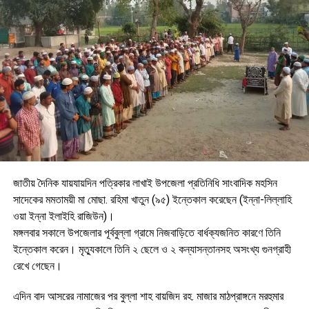
জাতীয় দৈনিক যায়যায়দিন পত্রিকার লাখাই উপজেলা প্রতিনিধি সাংবাদিক মহসিন
সাদেকের মমতাময়ী মা মোছা. রহিমা খাতুন (৯৫) ইন্তেকাল করেছেন (ইন্না-লিল্লাহি
ওয়া ইন্না ইলাইহি রাজিউন)।
মঙ্গলবার সকালে উপজেলার পূর্ববুল্লা গ্রামে নিজবাড়িতে বার্ধক্যজনিত কারণে তিনি
ইন্তেকাল করেন। মৃত্যুকালে তিনি ২ ছেলে ও ২ কন্যাসন্তানসহ অসংখ্য গুনগ্রাহী
রেখে গেছেন।
এদিন বাদ আসরের নামাজের পর বুল্লা শাহ বায়জিদ রহ. মাজার মাঠপ্রাঙ্গনে মরহুমার