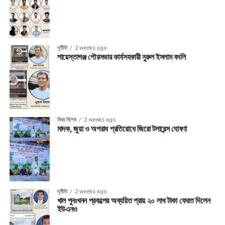
দূর্নীতি
2 weeks ago
শায়েস্তাগঞ্জ পৌরসভার কার্যসহকারী নুরুল ইসলাম বদলি
মিরর বিশেষ
2 weeks ago
মাদক, জুয়া ও অপরাধ প্রতিরোধে জিরো টলারেন্স ঘোষণা
দূর্নীতি
2 weeks ago
খাল পুনঃখনন প্রকল্পের অব্যয়িত প্রায় ২০ লাখ টাকা ফেরত দিলেন
ইউএনও