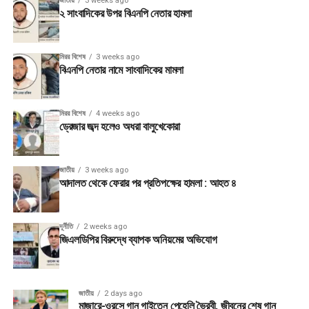
জাতীয়
3 weeks ago
২ সাংবাদিকের উপর বিএনপি নেতার হামলা
মিরর বিশেষ
3 weeks ago
বিএনপি নেতার নামে সাংবাদিকের মামলা
মিরর বিশেষ
4 weeks ago
ড্রেজার জব্দ হলেও অধরা বালুখেকোরা
জাতীয়
3 weeks ago
আদালত থেকে ফেরার পর প্রতিপক্ষের হামলা : আহত ৪
দূর্নীতি
2 weeks ago
জিএলডিপির বিরুদ্ধে ব্যাপক অনিয়মের অভিযোগ
জাতীয়
2 days ago
মাজারে-ওরসে গান গাইতেন পেহেলি ভৈরবী, জীবনের শেষ গান