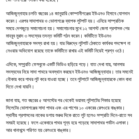
আজিজুন্নাহার চলতি বছরের ১৪ জানুয়ারি কোম্পানীগঞ্জের ইউএনও হিসাবে যোগদান
করেন। এরপর সাদাপাথর ও ভোলাগঞ্জে ব্যাপক লুটপাট হয়। এনিয়ে সাম্প্রতিক
সময়ে দেশজুড়ে সমালোচনা হয়। সমালোচনার মুখে ১২ আগস্ট জেলা প্রশাসক শের
মাহবুব মুরাদ ৩ সদস্যের তদন্ত কমিটি গঠন করেন। কমিটিতে ইউএনও
আজিজুন্নাহারকে সদস্য রাখা হয়। যার বিরুদ্ধে লুটপাট ঠেকাতে কার্যকর পদক্ষেপ না
নেওয়ার অভিযোগ রয়েছে তাকে কমিটিতে রাখায় এই কমিটি নিয়েই প্রশ্ন ওঠে।
এদিকে, সম্প্র্রতি ফেসবুকে একটি ভিডিও ছড়িয়ে পড়ে। যাত দেখা যায়, আনসার
সদস্যদের নিয়ে সাদা পাথরে অবস্থান করছেন ইউএনও আজিজুন্নাহার। তার সমনেই
নৌকায় করে পাথর লুট করে যাওয়া হচ্ছে। তবে লুটপাটে আজিজুন্নাহারকে কোন বাধা
দিতে দেখা যায়নি।
জানা যায়, গত বছরের ৫ আগস্টের পর থেকেই ভয়াবহ লুটপাটের শিকার হয়েছে
সিলেটের ভোলাগঞ্জের সাদা পাথর এবং এর পাশের ১০ একরের রেলওয়ে বাঙ্কার।
স্থানীয় প্রশাসনের নাকের ডগায় শুরুর দিকে রাতে লুট হলেও সম্প্রতি দিনে-রাতে সব
সময়ই হয়েছে। ফলে একেবারে পাথর শূন্য হয়ে পড়েছে সাদাপাথর পর্যটন এলাকা।
আর খানাখন্দে পরিণত হয় রেলওয়ে বাঙ্কার।