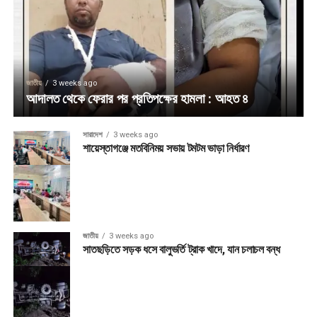
জাতীয়
3 weeks ago
আদালত থেকে ফেরার পর প্রতিপক্ষের হামলা : আহত ৪
সারাদেশ
3 weeks ago
শায়েস্তাগঞ্জে মতবিনিময় সভায় টমটম ভাড়া নির্ধারণ
জাতীয়
3 weeks ago
সাতছড়িতে সড়ক ধসে বালুভর্তি ট্রাক খাদে, যান চলাচল বন্ধ