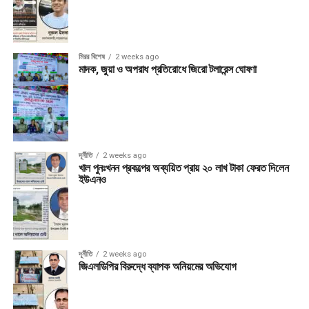
মিরর বিশেষ
2 weeks ago
মাদক, জুয়া ও অপরাধ প্রতিরোধে জিরো টলারেন্স ঘোষণা
দূর্নীতি
2 weeks ago
খাল পুনঃখনন প্রকল্পের অব্যয়িত প্রায় ২০ লাখ টাকা ফেরত দিলেন
ইউএনও
দূর্নীতি
2 weeks ago
জিএলডিপির বিরুদ্ধে ব্যাপক অনিয়মের অভিযোগ