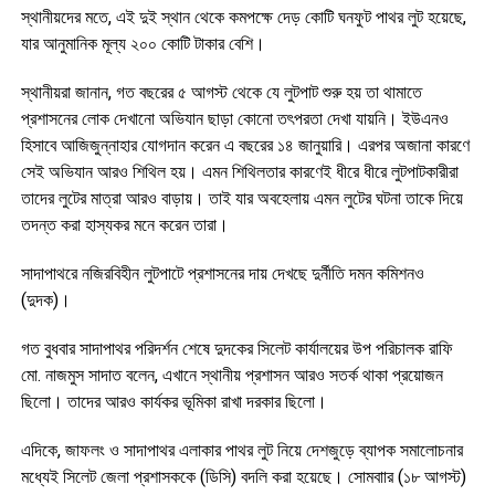
স্থানীয়দের মতে, এই দুই স্থান থেকে কমপক্ষে দেড় কোটি ঘনফুট পাথর লুট হয়েছে,
যার আনুমানিক মূল্য ২০০ কোটি টাকার বেশি।
স্থানীয়রা জানান, গত বছরের ৫ আগস্ট থেকে যে লুটপাট শুরু হয় তা থামাতে
প্রশাসনের লোক দেখানো অভিযান ছাড়া কোনো তৎপরতা দেখা যায়নি। ইউএনও
হিসাবে আজিজুন্নাহার যোগদান করেন এ বছরের ১৪ জানুয়ারি। এরপর অজানা কারণে
সেই অভিযান আরও শিথিল হয়। এমন শিথিলতার কারণেই ধীরে ধীরে লুটপাটকারীরা
তাদের লুটের মাত্রা আরও বাড়ায়। তাই যার অবহেলায় এমন লুটের ঘটনা তাকে দিয়ে
তদন্ত করা হাস্যকর মনে করেন তারা।
সাদাপাথরে নজিরবিহীন লুটপাটে প্রশাসনের দায় দেখছে দুর্নীতি দমন কমিশনও
(দুদক)।
গত বুধবার সাদাপাথর পরিদর্শন শেষে দুদকের সিলেট কার্যালয়ের উপ পরিচালক রাফি
মো. নাজমুস সাদাত বলেন, এখানে স্থানীয় প্রশাসন আরও সতর্ক থাকা প্রয়োজন
ছিলো। তাদের আরও কার্যকর ভূমিকা রাখা দরকার ছিলো।
এদিকে, জাফলং ও সাদাপাথর এলাকার পাথর লুট নিয়ে দেশজুড়ে ব্যাপক সমালোচনার
মধ্যেই সিলেট জেলা প্রশাসককে (ডিসি) বদলি করা হয়েছে। সোমবাার (১৮ আগস্ট)