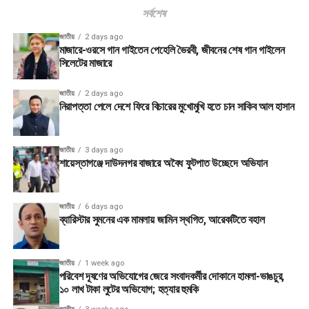
সর্বশেষ
জাতীয়
2 days ago
মাজারে-ওরসে গান গাইতেন পেহেলি ভৈরবী, জীবনের শেষ গান গাইলেন
সিলেটের মাজারে
জাতীয়
2 days ago
নিরাপত্তা পেলে দেশে ফিরে বিচারের মুখোমুখি হতে চান সাকিব আল হাসান
জাতীয়
3 days ago
শায়েস্তাগঞ্জে দাউদনগর বাজারে অবৈধ ফুটপাত উচ্ছেদে অভিযান
জাতীয়
6 days ago
ব্যারিস্টার সুমনের এক মামলায় জামিন স্থগিত, আরেকটিতে বহাল
জাতীয়
1 week ago
পরিবেশ দূষণের অভিযোগের জেরে সংবাদকর্মীর দোকানে হামলা-ভাঙচুর,
১০ লাখ টাকা লুটের অভিযোগ; হত্যার হুমকি