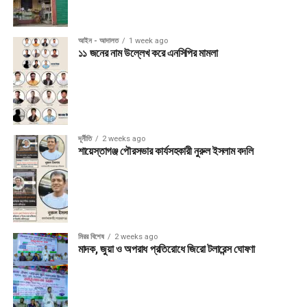
আইন - আদালত
1 week ago
১১ জনের নাম উল্লেখ করে এনসিপির মামলা
দূর্নীতি
2 weeks ago
শায়েস্তাগঞ্জ পৌরসভার কার্যসহকারী নুরুল ইসলাম বদলি
মিরর বিশেষ
2 weeks ago
মাদক, জুয়া ও অপরাধ প্রতিরোধে জিরো টলারেন্স ঘোষণা