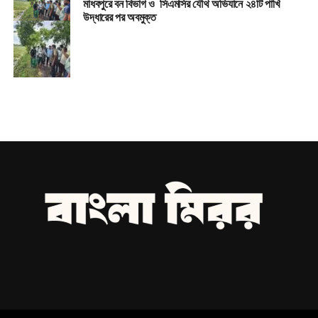
মাধবপুরে বন বিভাগ ও সিএমসির যৌথ অভিযানে ২৪টি পাখি
উদ্ধারের পর অবমুক্ত