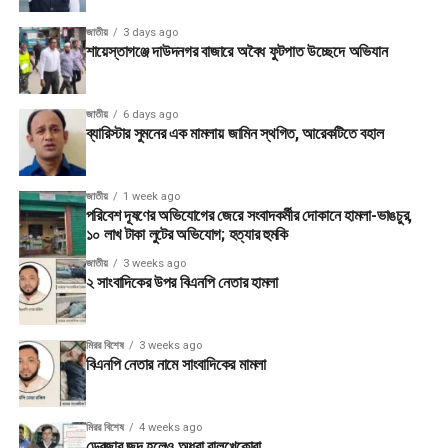
জাতীয়
3 days ago
শায়েস্তাগঞ্জে দাউদনগর বাজারে অবৈধ ফুটপাত উচ্ছেদে অভিযান
জাতীয়
6 days ago
ব্যারিস্টার সুমনের এক মামলায় জামিন স্থগিত, আরেকটিতে বহাল
জাতীয়
1 week ago
পরিবেশ দূষণের অভিযোগের জেরে সংবাদকর্মীর দোকানে হামলা-ভাঙচুর,
১০ লাখ টাকা লুটের অভিযোগ; হত্যার হুমকি
জাতীয়
3 weeks ago
২ সাংবাদিকের উপর বিএনপি নেতার হামলা
মিরর বিশেষ
3 weeks ago
বিএনপি নেতার নামে সাংবাদিকের মামলা
মিরর বিশেষ
4 weeks ago
ড্রেজার জব্দ হলেও অধরা বালুখেকোরা