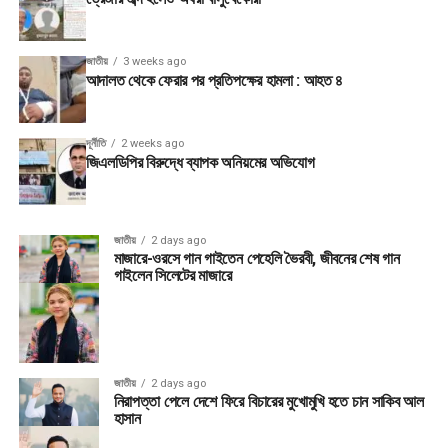
জাতীয়
3 weeks ago
আদালত থেকে ফেরার পর প্রতিপক্ষের হামলা : আহত ৪
দূর্নীতি
2 weeks ago
জিএলডিপির বিরুদ্ধে ব্যাপক অনিয়মের অভিযোগ
জাতীয়
2 days ago
মাজারে-ওরসে গান গাইতেন পেহেলি ভৈরবী, জীবনের শেষ গান
গাইলেন সিলেটের মাজারে
জাতীয়
2 days ago
নিরাপত্তা পেলে দেশে ফিরে বিচারের মুখোমুখি হতে চান সাকিব আল
হাসান