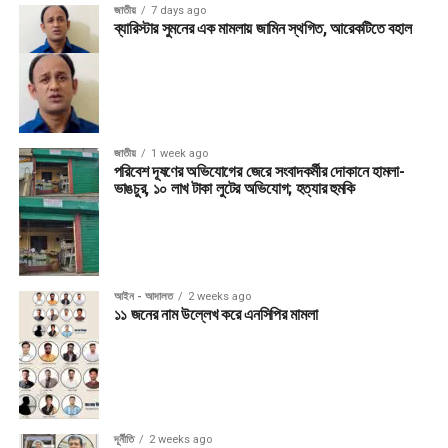
জাতীয়
7 days ago
ব্যারিস্টার সুমনের এক মামলায় জামিন স্থগিত, আরেকটিতে বহাল
জাতীয়
1 week ago
পরিবেশ দূষণের অভিযোগের জেরে সংবাদকর্মীর দোকানে হামলা-
ভাঙচুর, ১০ লাখ টাকা লুটের অভিযোগ; হত্যার হুমকি
আইন - আদালত
2 weeks ago
১১ জনের নাম উল্লেখ করে এনসিপির মামলা
দূর্নীতি
2 weeks ago