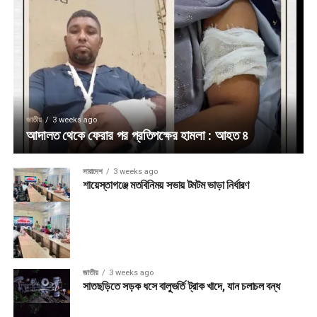
জাতীয়
3 weeks ago
আদালত থেকে ফেরার পর প্রতিপক্ষের হামলা : আহত ৪
সারাদেশ
3 weeks ago
শায়েস্তাগঞ্জে মতবিনিময় সভায় টমটম ভাড়া নির্ধারণ
জাতীয়
3 weeks ago
সাতছড়িতে সড়ক ধসে বালুভর্তি ট্রাক খাদে, যান চলাচল বন্ধ