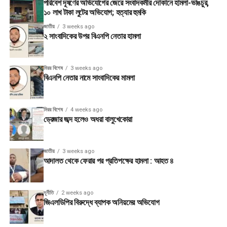
পরিবেশ দূষণের অভিযোগের জেরে সংবাদকর্মীর দোকানে হামলা-ভাঙচুর,
১০ লাখ টাকা লুটের অভিযোগ; হত্যার হুমকি
জাতীয়
3 weeks ago
২ সাংবাদিকের উপর বিএনপি নেতার হামলা
মিরর বিশেষ
3 weeks ago
বিএনপি নেতার নামে সাংবাদিকের মামলা
মিরর বিশেষ
4 weeks ago
ড্রেজার জব্দ হলেও অধরা বালুখেকোরা
জাতীয়
3 weeks ago
আদালত থেকে ফেরার পর প্রতিপক্ষের হামলা : আহত ৪
দূর্নীতি
2 weeks ago
জিএলডিপির বিরুদ্ধে ব্যাপক অনিয়মের অভিযোগ