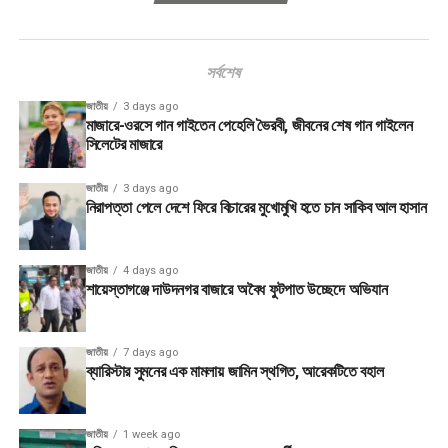
সর্বশেষ
জাতীয়
3 days ago
মাজারে-ওরসে গান গাইতেন পেহেলি ভৈরবী, জীবনের শেষ গান গাইলেন
সিলেটের মাজারে
জাতীয়
3 days ago
নিরাপত্তা পেলে দেশে ফিরে বিচারের মুখোমুখি হতে চান সাকিব আল হাসান
জাতীয়
4 days ago
শায়েস্তাগঞ্জে দাউদনগর বাজারে অবৈধ ফুটপাত উচ্ছেদে অভিযান
জাতীয়
7 days ago
ব্যারিস্টার সুমনের এক মামলায় জামিন স্থগিত, আরেকটিতে বহাল
জাতীয়
1 week ago