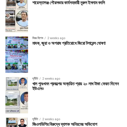
শায়েস্তাগঞ্জ পৌরসভার কার্যসহকারী নুরুল ইসলাম বদলি
মিরর বিশেষ
2 weeks ago
মাদক, জুয়া ও অপরাধ প্রতিরোধে জিরো টলারেন্স ঘোষণা
দূর্নীতি
2 weeks ago
খাল পুনঃখনন প্রকল্পের অব্যয়িত প্রায় ২০ লাখ টাকা ফেরত দিলেন
ইউএনও
দূর্নীতি
2 weeks ago
জিএলডিপির বিরুদ্ধে ব্যাপক অনিয়মের অভিযোগ