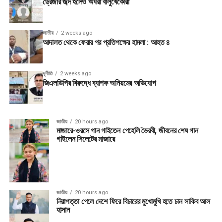
ড্রেজার জব্দ হলেও অধরা বালুখেকোরা
জাতীয়
2 weeks ago
আদালত থেকে ফেরার পর প্রতিপক্ষের হামলা : আহত ৪
দূর্নীতি
2 weeks ago
জিএলডিপির বিরুদ্ধে ব্যাপক অনিয়মের অভিযোগ
জাতীয়
20 hours ago
মাজারে-ওরসে গান গাইতেন পেহেলি ভৈরবী, জীবনের শেষ গান
গাইলেন সিলেটের মাজারে
জাতীয়
20 hours ago
নিরাপত্তা পেলে দেশে ফিরে বিচারের মুখোমুখি হতে চান সাকিব আল
হাসান