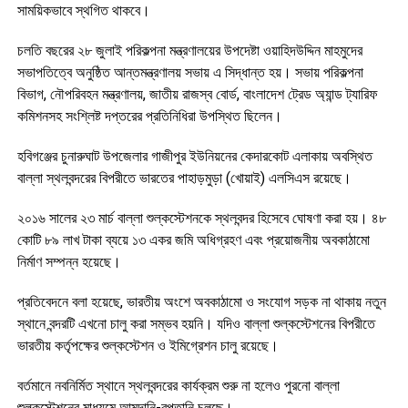
সাময়িকভাবে স্থগিত থাকবে।
চলতি বছরের ২৮ জুলাই পরিকল্পনা মন্ত্রণালয়ের উপদেষ্টা ওয়াহিদউদ্দিন মাহমুদের
সভাপতিত্বে অনুষ্ঠিত আন্তমন্ত্রণালয় সভায় এ সিদ্ধান্ত হয়। সভায় পরিকল্পনা
বিভাগ, নৌপরিবহন মন্ত্রণালয়, জাতীয় রাজস্ব বোর্ড, বাংলাদেশ ট্রেড অ্যান্ড ট্যারিফ
কমিশনসহ সংশ্লিষ্ট দপ্তরের প্রতিনিধিরা উপস্থিত ছিলেন।
হবিগঞ্জের চুনারুঘাট উপজেলার গাজীপুর ইউনিয়নের কেদারকোট এলাকায় অবস্থিত
বাল্লা স্থলবন্দরের বিপরীতে ভারতের পাহাড়মুড়া (খোয়াই) এলসিএস রয়েছে।
২০১৬ সালের ২৩ মার্চ বাল্লা শুল্কস্টেশনকে স্থলবন্দর হিসেবে ঘোষণা করা হয়। ৪৮
কোটি ৮৯ লাখ টাকা ব্যয়ে ১৩ একর জমি অধিগ্রহণ এবং প্রয়োজনীয় অবকাঠামো
নির্মাণ সম্পন্ন হয়েছে।
প্রতিবেদনে বলা হয়েছে, ভারতীয় অংশে অবকাঠামো ও সংযোগ সড়ক না থাকায় নতুন
স্থানে বন্দরটি এখনো চালু করা সম্ভব হয়নি। যদিও বাল্লা শুল্কস্টেশনের বিপরীতে
ভারতীয় কর্তৃপক্ষের শুল্কস্টেশন ও ইমিগ্রেশন চালু রয়েছে।
বর্তমানে নবনির্মিত স্থানে স্থলবন্দরের কার্যক্রম শুরু না হলেও পুরনো বাল্লা
শুল্কস্টেশনের মাধ্যমে আমদানি-রপ্তানি চলছে।