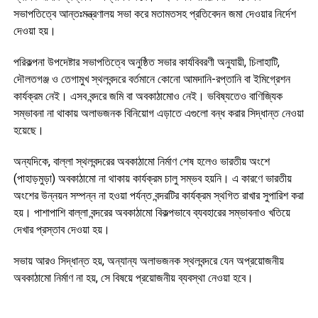
সভাপতিত্বে আন্তঃমন্ত্রণালয় সভা করে মতামতসহ প্রতিবেদন জমা দেওয়ার নির্দেশ
দেওয়া হয়।
পরিকল্পনা উপদেষ্টার সভাপতিত্বে অনুষ্ঠিত সভার কার্যবিবরণী অনুযায়ী, চিলাহাটি,
দৌলতগঞ্জ ও তেগামুখ স্থলবন্দরে বর্তমানে কোনো আমদানি-রপ্তানি বা ইমিগ্রেশন
কার্যক্রম নেই। এসব বন্দরে জমি বা অবকাঠামোও নেই। ভবিষ্যতেও বাণিজ্যিক
সম্ভাবনা না থাকায় অলাভজনক বিনিয়োগ এড়াতে এগুলো বন্ধ করার সিদ্ধান্ত নেওয়া
হয়েছে।
অন্যদিকে, বাল্লা স্থলবন্দরের অবকাঠামো নির্মাণ শেষ হলেও ভারতীয় অংশে
(পাহাড়মুড়া) অবকাঠামো না থাকায় কার্যক্রম চালু সম্ভব হয়নি। এ কারণে ভারতীয়
অংশের উন্নয়ন সম্পন্ন না হওয়া পর্যন্ত বন্দরটির কার্যক্রম স্থগিত রাখার সুপারিশ করা
হয়। পাশাপাশি বাল্লা বন্দরের অবকাঠামো বিকল্পভাবে ব্যবহারের সম্ভাবনাও খতিয়ে
দেখার প্রস্তাব দেওয়া হয়।
সভায় আরও সিদ্ধান্ত হয়, অন্যান্য অলাভজনক স্থলবন্দরে যেন অপ্রয়োজনীয়
অবকাঠামো নির্মাণ না হয়, সে বিষয়ে প্রয়োজনীয় ব্যবস্থা নেওয়া হবে।