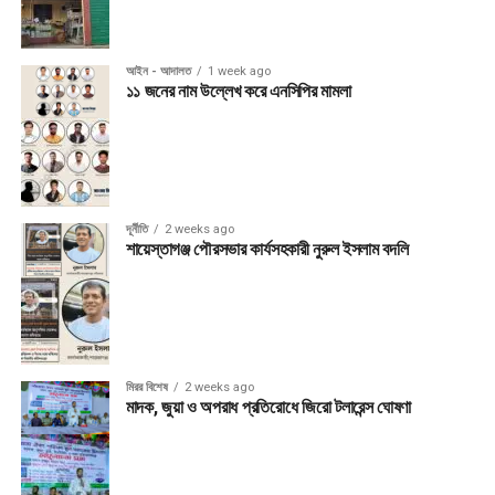
আইন - আদালত
1 week ago
১১ জনের নাম উল্লেখ করে এনসিপির মামলা
দূর্নীতি
2 weeks ago
শায়েস্তাগঞ্জ পৌরসভার কার্যসহকারী নুরুল ইসলাম বদলি
মিরর বিশেষ
2 weeks ago
মাদক, জুয়া ও অপরাধ প্রতিরোধে জিরো টলারেন্স ঘোষণা