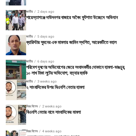
জাতীয়
2 days ago
শায়েস্তাগঞ্জে দাউদনগর বাজারে অবৈধ ফুটপাত উচ্ছেদে অভিযান
জাতীয়
5 days ago
ব্যারিস্টার সুমনের এক মামলায় জামিন স্থগিত, আরেকটিতে বহাল
জাতীয়
6 days ago
পরিবেশ দূষণের অভিযোগের জেরে সংবাদকর্মীর দোকানে হামলা-ভাঙচুর,
১০ লাখ টাকা লুটের অভিযোগ; হত্যার হুমকি
জাতীয়
3 weeks ago
২ সাংবাদিকের উপর বিএনপি নেতার হামলা
মিরর বিশেষ
2 weeks ago
বিএনপি নেতার নামে সাংবাদিকের মামলা
মিরর বিশেষ
4 weeks ago