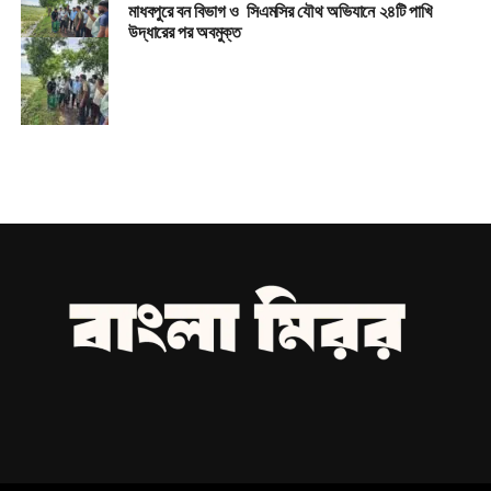
মাধবপুরে বন বিভাগ ও সিএমসির যৌথ অভিযানে ২৪টি পাখি
উদ্ধারের পর অবমুক্ত