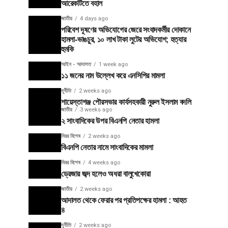
আরেকটিতে বহাল
জাতীয়
4 days ago
পরিবেশ দূষণের অভিযোগের জেরে সংবাদকর্মীর দোকানে
হামলা-ভাঙচুর, ১০ লাখ টাকা লুটের অভিযোগ; হত্যার
হুমকি
আইন - আদালত
1 week ago
১১ জনের নাম উল্লেখ করে এনসিপির মামলা
দূর্নীতি
2 weeks ago
শায়েস্তাগঞ্জ পৌরসভার কার্যসহকারী নুরুল ইসলাম বদলি
জাতীয়
3 weeks ago
২ সাংবাদিকের উপর বিএনপি নেতার হামলা
মিরর বিশেষ
2 weeks ago
বিএনপি নেতার নামে সাংবাদিকের মামলা
মিরর বিশেষ
4 weeks ago
ড্রেজার জব্দ হলেও অধরা বালুখেকোরা
জাতীয়
2 weeks ago
আদালত থেকে ফেরার পর প্রতিপক্ষের হামলা : আহত
৪
দূর্নীতি
2 weeks ago