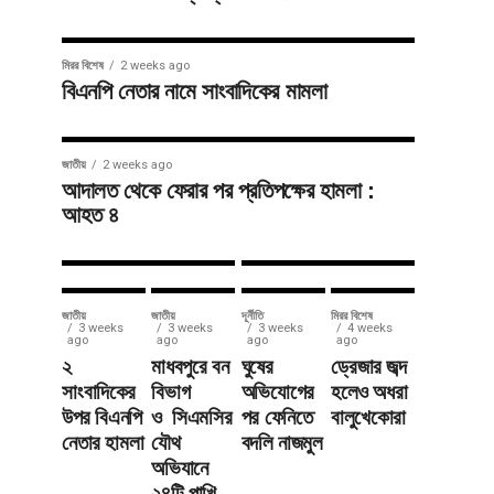
জাতীয়
3 weeks ago
সাতছড়িতে
সারাদেশ
2 weeks ago
মিরর বিশেষ
2 weeks ago
শায়েস্তাগঞ্জে
সড়ক ধসে
বিএনপি নেতার নামে সাংবাদিকের মামলা
মতবিনিময়
বালুভর্তি
সভায়
ট্রাক খাদে,
জাতীয়
2 weeks ago
টমটম ভাড়া
যান চলাচল
আদালত থেকে ফেরার পর প্রতিপক্ষের হামলা :
আহত ৪
নির্ধারণ
বন্ধ
জাতীয়
জাতীয়
দূর্নীতি
মিরর বিশেষ
3 weeks
3 weeks
3 weeks
4 weeks
ago
ago
ago
ago
২
মাধবপুরে বন
ঘুষের
ড্রেজার জব্দ
সাংবাদিকের
বিভাগ
অভিযোগের
হলেও অধরা
উপর বিএনপি
ও সিএমসির
পর ফেনিতে
বালুখেকোরা
নেতার হামলা
যৌথ
বদলি নাজমুল
অভিযানে
২৪টি পাখি