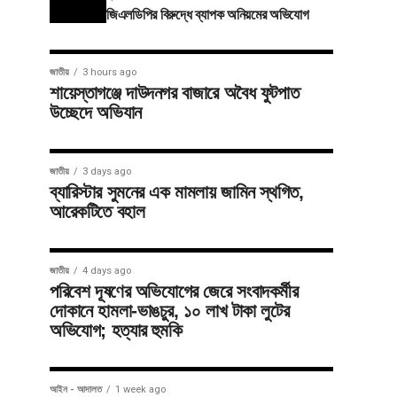
জিএলডিপির বিরুদ্ধে ব্যাপক অনিয়মের অভিযোগ
জাতীয়
3 hours ago
শায়েস্তাগঞ্জে দাউদনগর বাজারে অবৈধ ফুটপাত
উচ্ছেদে অভিযান
জাতীয়
3 days ago
ব্যারিস্টার সুমনের এক মামলায় জামিন স্থগিত,
আরেকটিতে বহাল
জাতীয়
4 days ago
পরিবেশ দূষণের অভিযোগের জেরে সংবাদকর্মীর
দোকানে হামলা-ভাঙচুর, ১০ লাখ টাকা লুটের
অভিযোগ; হত্যার হুমকি
আইন - আদালত
1 week ago