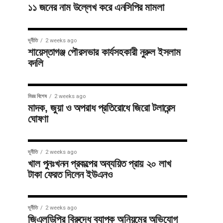
১১ জনের নাম উল্লেখ করে এনসিপির মামলা
দূর্নীতি
2 weeks ago
শায়েস্তাগঞ্জ পৌরসভার কার্যসহকারী নুরুল ইসলাম
বদলি
মিরর বিশেষ
2 weeks ago
মাদক, জুয়া ও অপরাধ প্রতিরোধে জিরো টলারেন্স
ঘোষণা
দূর্নীতি
2 weeks ago
খাল পুনঃখনন প্রকল্পের অব্যয়িত প্রায় ২০ লাখ
টাকা ফেরত দিলেন ইউএনও
দূর্নীতি
2 weeks ago
জিএলডিপির বিরুদ্ধে ব্যাপক অনিয়মের অভিযোগ