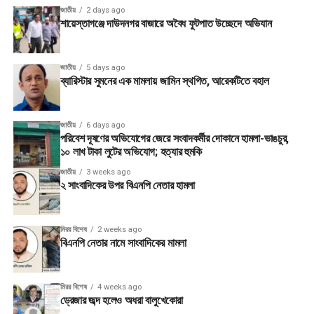
জাতীয়
2 days ago
শায়েস্তাগঞ্জে দাউদনগর বাজারে অবৈধ ফুটপাত উচ্ছেদে অভিযান
জাতীয়
5 days ago
ব্যারিস্টার সুমনের এক মামলায় জামিন স্থগিত, আরেকটিতে বহাল
জাতীয়
6 days ago
পরিবেশ দূষণের অভিযোগের জেরে সংবাদকর্মীর দোকানে হামলা-ভাঙচুর,
১০ লাখ টাকা লুটের অভিযোগ; হত্যার হুমকি
জাতীয়
3 weeks ago
২ সাংবাদিকের উপর বিএনপি নেতার হামলা
মিরর বিশেষ
2 weeks ago
বিএনপি নেতার নামে সাংবাদিকের মামলা
মিরর বিশেষ
4 weeks ago
ড্রেজার জব্দ হলেও অধরা বালুখেকোরা