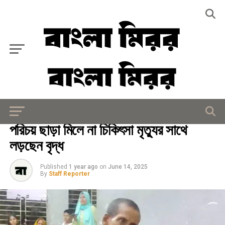
Exit mobile version
দূর্নীতি
পরিচয় ছাড়া মিলে না চিকিৎসা মৃত্যুর সাথে
লড়ছেন বৃদ্ধ
Published
1 year ago
on
June 14, 2025
By
Staff Reporter