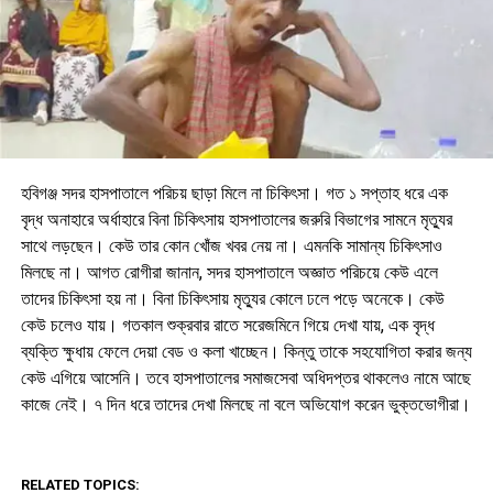
হবিগঞ্জ সদর হাসপাতালে পরিচয় ছাড়া মিলে না চিকিৎসা। গত ১ সপ্তাহ ধরে এক
বৃদ্ধ অনাহারে অর্ধাহারে বিনা চিকিৎসায় হাসপাতালের জরুরি বিভাগের সামনে মৃত্যুর
সাথে লড়ছেন। কেউ তার কোন খোঁজ খবর নেয় না। এমনকি সামান্য চিকিৎসাও
মিলছে না। আগত রোগীরা জানান, সদর হাসপাতালে অজ্ঞাত পরিচয়ে কেউ এলে
তাদের চিকিৎসা হয় না। বিনা চিকিৎসায় মৃত্যুর কোলে ঢলে পড়ে অনেকে। কেউ
কেউ চলেও যায়। গতকাল শুক্রবার রাতে সরেজমিনে গিয়ে দেখা যায়, এক বৃদ্ধ
ব্যক্তি ক্ষুধায় ফেলে দেয়া বেড ও কলা খাচ্ছেন। কিন্তু তাকে সহযোগিতা করার জন্য
কেউ এগিয়ে আসেনি। তবে হাসপাতালের সমাজসেবা অধিদপ্তর থাকলেও নামে আছে
কাজে নেই। ৭ দিন ধরে তাদের দেখা মিলছে না বলে অভিযোগ করেন ভুক্তভোগীরা।
RELATED TOPICS: