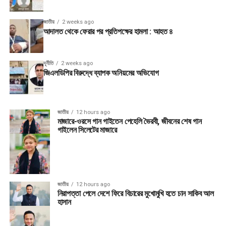
জাতীয়
2 weeks ago
আদালত থেকে ফেরার পর প্রতিপক্ষের হামলা : আহত ৪
দূর্নীতি
2 weeks ago
জিএলডিপির বিরুদ্ধে ব্যাপক অনিয়মের অভিযোগ
জাতীয়
12 hours ago
মাজারে-ওরসে গান গাইতেন পেহেলি ভৈরবী, জীবনের শেষ গান
গাইলেন সিলেটের মাজারে
জাতীয়
12 hours ago
নিরাপত্তা পেলে দেশে ফিরে বিচারের মুখোমুখি হতে চান সাকিব আল
হাসান