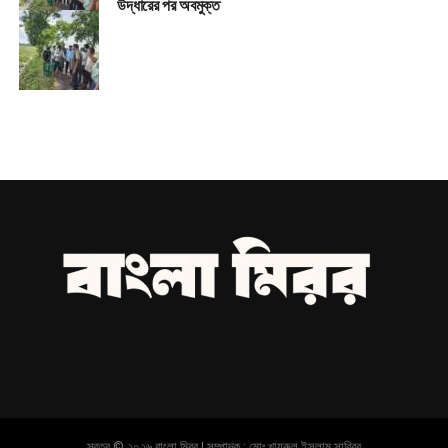
উদ্ধারের পর অবমুক্ত
স্বত্ব © ২০২৬ বাংলা মিরর | সম্পাদক : মোঃ খায়রুল ইসলাম সাব্বির