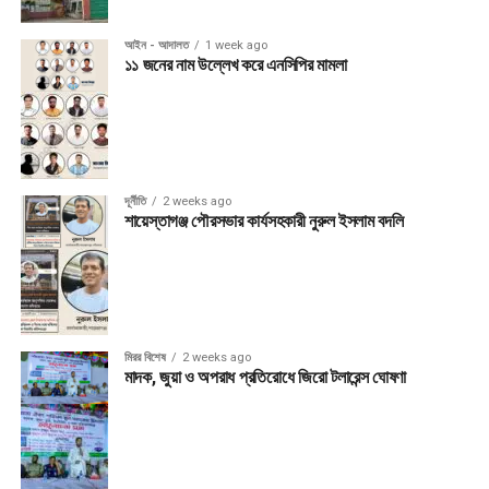
আইন - আদালত
1 week ago
১১ জনের নাম উল্লেখ করে এনসিপির মামলা
দূর্নীতি
2 weeks ago
শায়েস্তাগঞ্জ পৌরসভার কার্যসহকারী নুরুল ইসলাম বদলি
মিরর বিশেষ
2 weeks ago
মাদক, জুয়া ও অপরাধ প্রতিরোধে জিরো টলারেন্স ঘোষণা