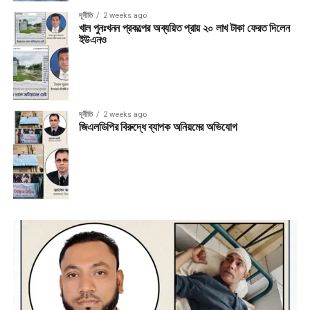
দূর্নীতি
2 weeks ago
খাল পুনঃখনন প্রকল্পের অব্যয়িত প্রায় ২০ লাখ টাকা ফেরত দিলেন
ইউএনও
দূর্নীতি
2 weeks ago
জিএলডিপির বিরুদ্ধে ব্যাপক অনিয়মের অভিযোগ