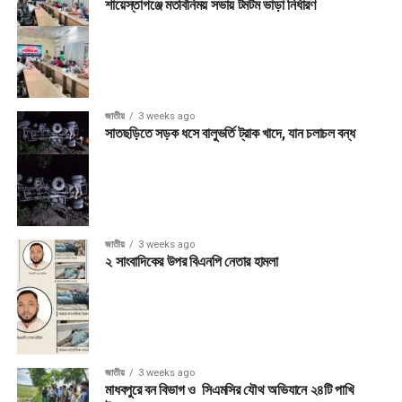
শায়েস্তাগঞ্জে মতবিনিময় সভায় টমটম ভাড়া নির্ধারণ
জাতীয়
3 weeks ago
সাতছড়িতে সড়ক ধসে বালুভর্তি ট্রাক খাদে, যান চলাচল বন্ধ
জাতীয়
3 weeks ago
২ সাংবাদিকের উপর বিএনপি নেতার হামলা
জাতীয়
3 weeks ago
মাধবপুরে বন বিভাগ ও সিএমসির যৌথ অভিযানে ২৪টি পাখি