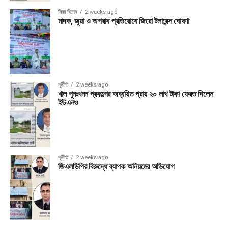
মিরর বিশেষ
2 weeks ago
মাদক, জুয়া ও অপরাধ প্রতিরোধে জিরো টলারেন্স ঘোষণা
দূর্নীতি
2 weeks ago
খাল পুনঃখনন প্রকল্পের অব্যয়িত প্রায় ২০ লাখ টাকা ফেরত দিলেন
ইউএনও
দূর্নীতি
2 weeks ago
জিএলডিপির বিরুদ্ধে ব্যাপক অনিয়মের অভিযোগ