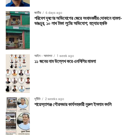
জাতীয়
6 days ago
পরিবেশ দূষণের অভিযোগের জেরে সংবাদকর্মীর দোকানে হামলা-
ভাঙচুর, ১০ লাখ টাকা লুটের অভিযোগ; হত্যার হুমকি
আইন - আদালত
1 week ago
১১ জনের নাম উল্লেখ করে এনসিপির মামলা
দূর্নীতি
2 weeks ago
শায়েস্তাগঞ্জ পৌরসভার কার্যসহকারী নুরুল ইসলাম বদলি