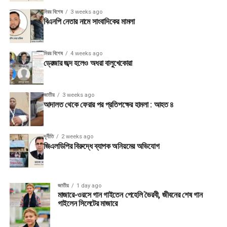
মিরর বিশেষ
3 weeks ago
বিএনপি নেতার নামে সাংবাদিকের মামলা
মিরর বিশেষ
4 weeks ago
ড্রেজার জব্দ হলেও অধরা বালুখেকোরা
জাতীয়
3 weeks ago
আদালত থেকে ফেরার পর প্রতিপক্ষের হামলা : আহত ৪
দূর্নীতি
2 weeks ago
জিএলডিপির বিরুদ্ধে ব্যাপক অনিয়মের অভিযোগ
জাতীয়
1 day ago
মাজারে-ওরসে গান গাইতেন পেহেলি ভৈরবী, জীবনের শেষ গান
গাইলেন সিলেটের মাজারে