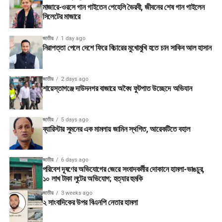
মাজারে-ওরসে গান গাইতেন পেহেলি ভৈরবী, জীবনের শেষ গান গাইলেন
সিলেটের মাজারে
জাতীয়
1 day ago
নিরাপত্তা পেলে দেশে ফিরে বিচারের মুখোমুখি হতে চান সাকিব আল হাসান
জাতীয়
2 days ago
শায়েস্তাগঞ্জে দাউদনগর বাজারে অবৈধ ফুটপাত উচ্ছেদে অভিযান
জাতীয়
5 days ago
ব্যারিস্টার সুমনের এক মামলায় জামিন স্থগিত, আরেকটিতে বহাল
জাতীয়
6 days ago
পরিবেশ দূষণের অভিযোগের জেরে সংবাদকর্মীর দোকানে হামলা-ভাঙচুর,
১০ লাখ টাকা লুটের অভিযোগ; হত্যার হুমকি
জাতীয়
3 weeks ago
২ সাংবাদিকের উপর বিএনপি নেতার হামলা