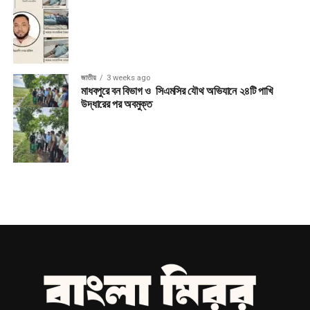
জাতীয়
3 weeks ago
মাধবপুরে বন বিভাগ ও সিএমসির যৌথ অভিযানে ২৪টি পাখি
উদ্ধারের পর অবমুক্ত