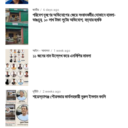
জাতীয়
6 days ago
পরিবেশ দূষণের অভিযোগের জেরে সংবাদকর্মীর দোকানে হামলা-
ভাঙচুর, ১০ লাখ টাকা লুটের অভিযোগ; হত্যার হুমকি
আইন - আদালত
1 week ago
১১ জনের নাম উল্লেখ করে এনসিপির মামলা
দূর্নীতি
2 weeks ago
শায়েস্তাগঞ্জ পৌরসভার কার্যসহকারী নুরুল ইসলাম বদলি