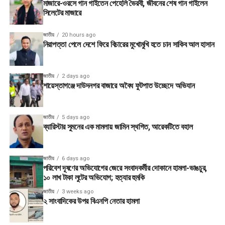
মাজারে-ওরসে গান গাইতেন পেহেলি ভৈরবী, জীবনের শেষ গান গাইলেন
সিলেটের মাজারে
জাতীয়
20 hours ago
নিরাপত্তা পেলে দেশে ফিরে বিচারের মুখোমুখি হতে চান সাকিব আল হাসান
জাতীয়
2 days ago
শায়েস্তাগঞ্জে দাউদনগর বাজারে অবৈধ ফুটপাত উচ্ছেদে অভিযান
জাতীয়
5 days ago
ব্যারিস্টার সুমনের এক মামলায় জামিন স্থগিত, আরেকটিতে বহাল
জাতীয়
6 days ago
পরিবেশ দূষণের অভিযোগের জেরে সংবাদকর্মীর দোকানে হামলা-ভাঙচুর,
১০ লাখ টাকা লুটের অভিযোগ; হত্যার হুমকি
জাতীয়
3 weeks ago
২ সাংবাদিকের উপর বিএনপি নেতার হামলা