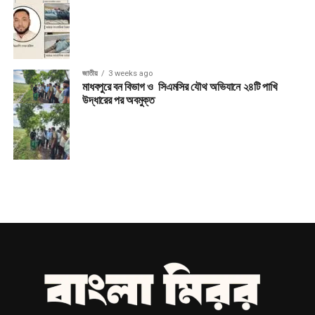
জাতীয়
3 weeks ago
মাধবপুরে বন বিভাগ ও সিএমসির যৌথ অভিযানে ২৪টি পাখি
উদ্ধারের পর অবমুক্ত