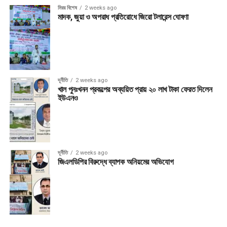
মিরর বিশেষ
2 weeks ago
মাদক, জুয়া ও অপরাধ প্রতিরোধে জিরো টলারেন্স ঘোষণা
দূর্নীতি
2 weeks ago
খাল পুনঃখনন প্রকল্পের অব্যয়িত প্রায় ২০ লাখ টাকা ফেরত দিলেন
ইউএনও
দূর্নীতি
2 weeks ago
জিএলডিপির বিরুদ্ধে ব্যাপক অনিয়মের অভিযোগ