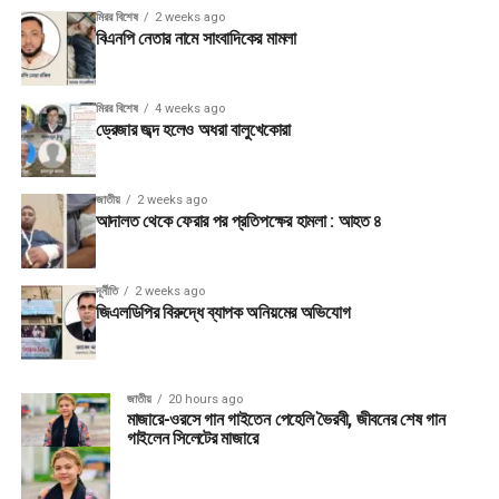
মিরর বিশেষ
2 weeks ago
বিএনপি নেতার নামে সাংবাদিকের মামলা
মিরর বিশেষ
4 weeks ago
ড্রেজার জব্দ হলেও অধরা বালুখেকোরা
জাতীয়
2 weeks ago
আদালত থেকে ফেরার পর প্রতিপক্ষের হামলা : আহত ৪
দূর্নীতি
2 weeks ago
জিএলডিপির বিরুদ্ধে ব্যাপক অনিয়মের অভিযোগ
জাতীয়
20 hours ago
মাজারে-ওরসে গান গাইতেন পেহেলি ভৈরবী, জীবনের শেষ গান
গাইলেন সিলেটের মাজারে