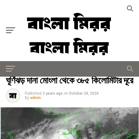
Exit mobile version
কৃষি ও প্রকৃতি
ঘূর্ণিঝড় দানা মোংলা থেকে ৩৮৫ কিলোমিটার দূরে
Published
2 years ago
on
October 24, 2024
By
admin