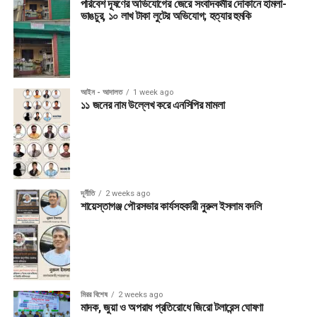
পরিবেশ দূষণের অভিযোগের জেরে সংবাদকর্মীর দোকানে হামলা-
ভাঙচুর, ১০ লাখ টাকা লুটের অভিযোগ; হত্যার হুমকি
আইন - আদালত
1 week ago
১১ জনের নাম উল্লেখ করে এনসিপির মামলা
দূর্নীতি
2 weeks ago
শায়েস্তাগঞ্জ পৌরসভার কার্যসহকারী নুরুল ইসলাম বদলি
মিরর বিশেষ
2 weeks ago
মাদক, জুয়া ও অপরাধ প্রতিরোধে জিরো টলারেন্স ঘোষণা