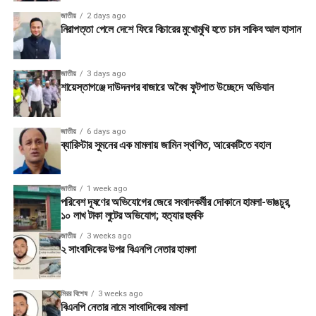
জাতীয়
2 days ago
নিরাপত্তা পেলে দেশে ফিরে বিচারের মুখোমুখি হতে চান সাকিব আল হাসান
জাতীয়
3 days ago
শায়েস্তাগঞ্জে দাউদনগর বাজারে অবৈধ ফুটপাত উচ্ছেদে অভিযান
জাতীয়
6 days ago
ব্যারিস্টার সুমনের এক মামলায় জামিন স্থগিত, আরেকটিতে বহাল
জাতীয়
1 week ago
পরিবেশ দূষণের অভিযোগের জেরে সংবাদকর্মীর দোকানে হামলা-ভাঙচুর,
১০ লাখ টাকা লুটের অভিযোগ; হত্যার হুমকি
জাতীয়
3 weeks ago
২ সাংবাদিকের উপর বিএনপি নেতার হামলা
মিরর বিশেষ
3 weeks ago
বিএনপি নেতার নামে সাংবাদিকের মামলা