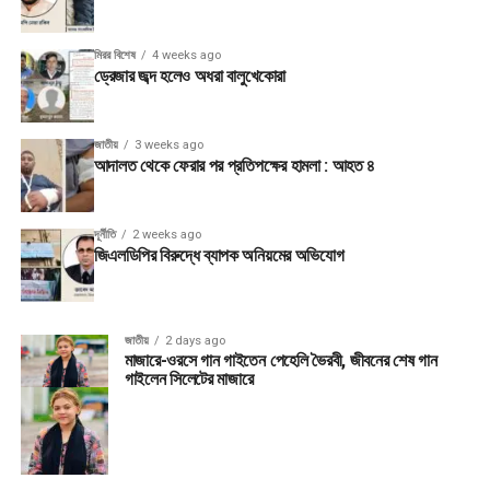
মিরর বিশেষ
4 weeks ago
ড্রেজার জব্দ হলেও অধরা বালুখেকোরা
জাতীয়
3 weeks ago
আদালত থেকে ফেরার পর প্রতিপক্ষের হামলা : আহত ৪
দূর্নীতি
2 weeks ago
জিএলডিপির বিরুদ্ধে ব্যাপক অনিয়মের অভিযোগ
জাতীয়
2 days ago
মাজারে-ওরসে গান গাইতেন পেহেলি ভৈরবী, জীবনের শেষ গান
গাইলেন সিলেটের মাজারে