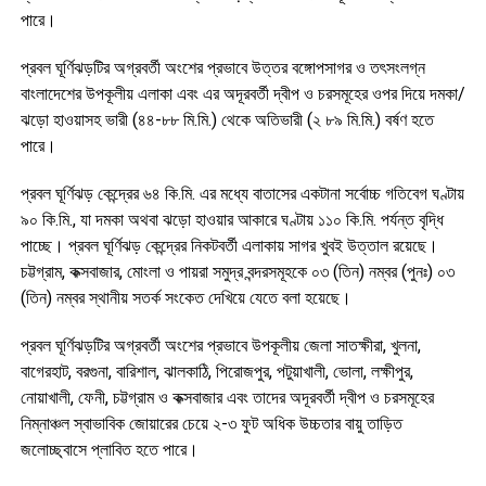
পারে।
প্রবল ঘূর্ণিঝড়টির অগ্রবর্তী অংশের প্রভাবে উত্তর বঙ্গোপসাগর ও তৎসংলগ্ন
বাংলাদেশের উপকূলীয় এলাকা এবং এর অদূরবর্তী দ্বীপ ও চরসমূহের ওপর দিয়ে দমকা/
ঝড়ো হাওয়াসহ ভারী (৪৪-৮৮ মি.মি.) থেকে অতিভারী (২ ৮৯ মি.মি.) বর্ষণ হতে
পারে।
প্রবল ঘূর্ণিঝড় কেন্দ্রের ৬৪ কি.মি. এর মধ্যে বাতাসের একটানা সর্বোচ্চ গতিবেগ ঘণ্টায়
৯০ কি.মি., যা দমকা অথবা ঝড়ো হাওয়ার আকারে ঘণ্টায় ১১০ কি.মি. পর্যন্ত বৃদ্ধি
পাচ্ছে। প্রবল ঘূর্ণিঝড় কেন্দ্রের নিকটবর্তী এলাকায় সাগর খুবই উত্তাল রয়েছে।
চট্টগ্রাম, কক্সবাজার, মোংলা ও পায়রা সমুদ্র বন্দরসমূহকে ০৩ (তিন) নম্বর (পুনঃ) ০৩
(তিন) নম্বর স্থানীয় সতর্ক সংকেত দেখিয়ে যেতে বলা হয়েছে।
প্রবল ঘূর্ণিঝড়টির অগ্রবর্তী অংশের প্রভাবে উপকূলীয় জেলা সাতক্ষীরা, খুলনা,
বাগেরহাট, বরগুনা, বারিশাল, ঝালকাঠি, পিরোজপুর, পটুয়াখালী, ভোলা, লক্ষীপুর,
নোয়াখালী, ফেনী, চট্টগ্রাম ও কক্সবাজার এবং তাদের অদূরবর্তী দ্বীপ ও চরসমূহের
নিম্নাঞ্চল স্বাভাবিক জোয়ারের চেয়ে ২-৩ ফুট অধিক উচ্চতার বায়ু তাড়িত
জলোচ্ছ্বাসে প্লাবিত হতে পারে।