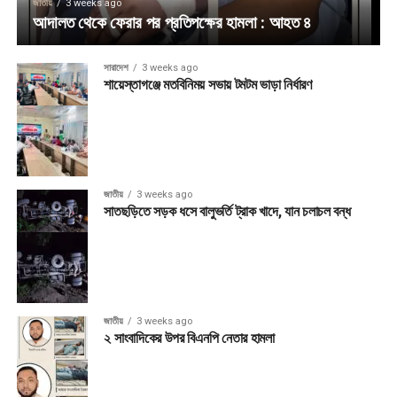
জাতীয়
3 weeks ago
আদালত থেকে ফেরার পর প্রতিপক্ষের হামলা : আহত ৪
সারাদেশ
3 weeks ago
শায়েস্তাগঞ্জে মতবিনিময় সভায় টমটম ভাড়া নির্ধারণ
জাতীয়
3 weeks ago
সাতছড়িতে সড়ক ধসে বালুভর্তি ট্রাক খাদে, যান চলাচল বন্ধ
জাতীয়
3 weeks ago
২ সাংবাদিকের উপর বিএনপি নেতার হামলা