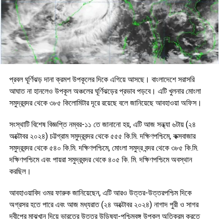
প্রবল ঘূর্ণিঝড় দানা ক্রমশ উপকূলের দিকে এগিয়ে আসছে। বাংলাদেশে সরাসরি
আঘাত না হানলেও উপকূল অঞ্চলের ঘূর্ণিঝড়ের প্রভাব পড়বে। এটি খুলনার মোংলা
সমুদ্রবন্দর থেকে ৩৮৫ কিলোমিটার দূরে রয়েছে বলে জানিয়েছে আবহাওয়া অফিস।
সংস্থাটি বিশেষ বিজ্ঞপ্তি নম্বর-১১ তে জানানো হয়, এটি আজ সন্ধ্যা ৬টায় (২৪
অক্টোবর ২০২৪) চট্টগ্রাম সমুদ্রবন্দর থেকে ৫৫৫ কি.মি. দক্ষিণপশ্চিমে, কক্সবাজার
সমুদ্রবন্দর থেকে ৫৪০ কি.মি. দক্ষিণপশ্চিমে, মোংলা সমুদ্র বন্দর থেকে ৩৮৫ কি.মি.
দক্ষিণপশ্চিমে এবং পায়রা সমুদ্রবন্দর থেকে ৪০৫ কি. মি. দক্ষিণপশ্চিমে অবস্থান
করছিল।
আবহাওয়াবিদ ওমর ফারুক জানিয়েছেন, এটি আরও উত্তর-উত্তরপশ্চিম দিকে
অগ্রসর হতে পারে এবং আজ মধ্যরাত (২৪ অক্টোবর ২০২৪) নাগাদ পুরী ও সাগর
দ্বীপের মাঝখান দিয়ে ভারতের উত্তর উড়িষ্যা-পশ্চিমবঙ্গ উপকূল অতিক্রম করতে