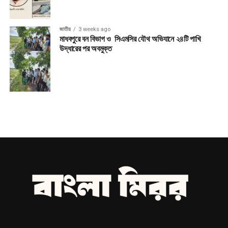
জাতীয়
3 weeks ago
মাধবপুরে বন বিভাগ ও সিএমসির যৌথ অভিযানে ২৪টি পাখি
উদ্ধারের পর অবমুক্ত