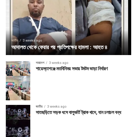
জাতীয়
3 weeks ago
আদালত থেকে ফেরার পর প্রতিপক্ষের হামলা : আহত ৪
সারাদেশ
3 weeks ago
শায়েস্তাগঞ্জে মতবিনিময় সভায় টমটম ভাড়া নির্ধারণ
জাতীয়
3 weeks ago
সাতছড়িতে সড়ক ধসে বালুভর্তি ট্রাক খাদে, যান চলাচল বন্ধ