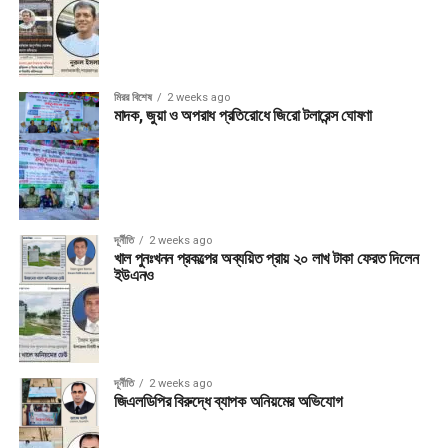
মিরর বিশেষ
2 weeks ago
মাদক, জুয়া ও অপরাধ প্রতিরোধে জিরো টলারেন্স ঘোষণা
দূর্নীতি
2 weeks ago
খাল পুনঃখনন প্রকল্পের অব্যয়িত প্রায় ২০ লাখ টাকা ফেরত দিলেন
ইউএনও
দূর্নীতি
2 weeks ago
জিএলডিপির বিরুদ্ধে ব্যাপক অনিয়মের অভিযোগ