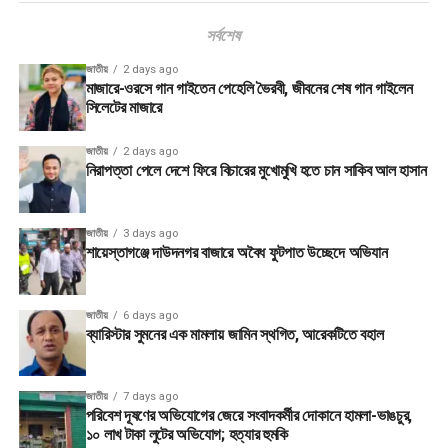
সর্বশেষ
জাতীয়
2 days ago
মাজারে-ওরসে গান গাইতেন পেহেলি ভৈরবী, জীবনের শেষ গান গাইলেন
সিলেটের মাজারে
জাতীয়
2 days ago
নিরাপত্তা পেলে দেশে ফিরে বিচারের মুখোমুখি হতে চান সাকিব আল হাসান
জাতীয়
3 days ago
শায়েস্তাগঞ্জে দাউদনগর বাজারে অবৈধ ফুটপাত উচ্ছেদে অভিযান
জাতীয়
6 days ago
ব্যারিস্টার সুমনের এক মামলায় জামিন স্থগিত, আরেকটিতে বহাল
জাতীয়
7 days ago
পরিবেশ দূষণের অভিযোগের জেরে সংবাদকর্মীর দোকানে হামলা-ভাঙচুর,
১০ লাখ টাকা লুটের অভিযোগ; হত্যার হুমকি