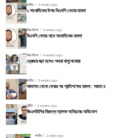
জাতীয়
3 weeks ago
২ সাংবাদিকের উপর বিএনপি নেতার হামলা
মিরর বিশেষ
3 weeks ago
বিএনপি নেতার নামে সাংবাদিকের মামলা
মিরর বিশেষ
4 weeks ago
ড্রেজার জব্দ হলেও অধরা বালুখেকোরা
জাতীয়
3 weeks ago
আদালত থেকে ফেরার পর প্রতিপক্ষের হামলা : আহত ৪
দূর্নীতি
2 weeks ago
জিএলডিপির বিরুদ্ধে ব্যাপক অনিয়মের অভিযোগ
জাতীয়
2 days ago