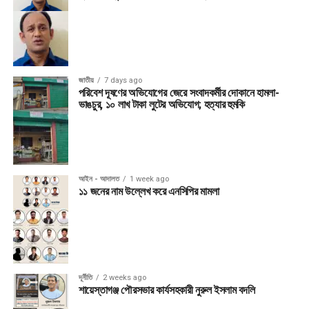
জাতীয়
7 days ago
পরিবেশ দূষণের অভিযোগের জেরে সংবাদকর্মীর দোকানে হামলা-
ভাঙচুর, ১০ লাখ টাকা লুটের অভিযোগ; হত্যার হুমকি
আইন - আদালত
1 week ago
১১ জনের নাম উল্লেখ করে এনসিপির মামলা
দূর্নীতি
2 weeks ago
শায়েস্তাগঞ্জ পৌরসভার কার্যসহকারী নুরুল ইসলাম বদলি