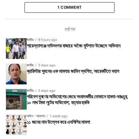
1 COMMENT
সর্বশেষ
জাতীয়
8 hours ago
শায়েস্তাগঞ্জে দাউদনগর বাজারে অবৈধ ফুটপাত উচ্ছেদে অভিযান
জাতীয়
3 days ago
ব্যারিস্টার সুমনের এক মামলায় জামিন স্থগিত, আরেকটিতে বহাল
জাতীয়
5 days ago
পরিবেশ দূষণের অভিযোগের জেরে সংবাদকর্মীর দোকানে হামলা-ভাঙচুর,
১০ লাখ টাকা লুটের অভিযোগ; হত্যার হুমকি
আইন - আদালত
1 week ago
১১ জনের নাম উল্লেখ করে এনসিপির মামলা