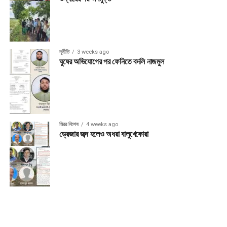
দূর্নীতি
3 weeks ago
ঘুষের অভিযোগের পর ফেনিতে বদলি নাজমুল
মিরর বিশেষ
4 weeks ago
ড্রেজার জব্দ হলেও অধরা বালুখেকোরা