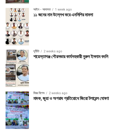
আইন - আদালত
1 week ago
১১ জনের নাম উল্লেখ করে এনসিপির মামলা
দূর্নীতি
2 weeks ago
শায়েস্তাগঞ্জ পৌরসভার কার্যসহকারী নুরুল ইসলাম বদলি
মিরর বিশেষ
2 weeks ago
মাদক, জুয়া ও অপরাধ প্রতিরোধে জিরো টলারেন্স ঘোষণা