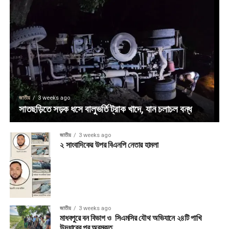
জাতীয়
3 weeks ago
সাতছড়িতে সড়ক ধসে বালুভর্তি ট্রাক খাদে, যান চলাচল বন্ধ
জাতীয়
3 weeks ago
২ সাংবাদিকের উপর বিএনপি নেতার হামলা
জাতীয়
3 weeks ago
মাধবপুরে বন বিভাগ ও সিএমসির যৌথ অভিযানে ২৪টি পাখি
উদ্ধারের পর অবমুক্ত