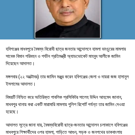
হবিগঞ্জের মাধবপুরে বৈষম্য বিরোধী ছাত্র জনতার আন্দোলনে হামলা ভাংচুরের মামলায়
সাবেক বিমান পরিবহন ও পর্যটন প্রতিমন্ত্রী অ্যাডভোকেট মাহবুব আলীকে জামিন
দিয়েছেন আদালত।
মঙ্গলবার (২২ অক্টোবর) তার জামিন মঞ্জুর করেন হবিগঞ্জের জেলা ও দায়রা জজ হাসানুল
ইসলামের আদালত।
বিষয়টি নিশ্চিত করে অতিরিক্ত পাবলিক প্রসিকিটর সালেহ উদ্দিন আহমেদ জানান,
মাধবপুর থানায় করা একটি মারামারি মামলায় পুলিশ রিপোর্ট পর্যন্ত তার জামিন দেওয়া
হয়েছে।
আদালত সূত্রে জানা যায়, বৈষম্যবিরোধী ছাত্র-জনতার আন্দোলন চলাকালে হবিগঞ্জের
মাধবপুরে শিক্ষার্থীদের ওপর হামলা, গাড়িতে আগুন, সড়ক ও জনপথের ডাকবাংলায়