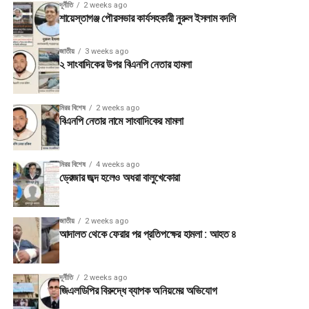
দূর্নীতি
2 weeks ago
শায়েস্তাগঞ্জ পৌরসভার কার্যসহকারী নুরুল ইসলাম বদলি
জাতীয়
3 weeks ago
২ সাংবাদিকের উপর বিএনপি নেতার হামলা
মিরর বিশেষ
2 weeks ago
বিএনপি নেতার নামে সাংবাদিকের মামলা
মিরর বিশেষ
4 weeks ago
ড্রেজার জব্দ হলেও অধরা বালুখেকোরা
জাতীয়
2 weeks ago
আদালত থেকে ফেরার পর প্রতিপক্ষের হামলা : আহত ৪
দূর্নীতি
2 weeks ago
জিএলডিপির বিরুদ্ধে ব্যাপক অনিয়মের অভিযোগ