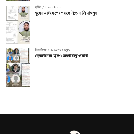
দূর্নীতি
3 weeks ago
ঘুষের অভিযোগের পর ফেনিতে বদলি নাজমুল
মিরর বিশেষ
4 weeks ago
ড্রেজার জব্দ হলেও অধরা বালুখেকোরা