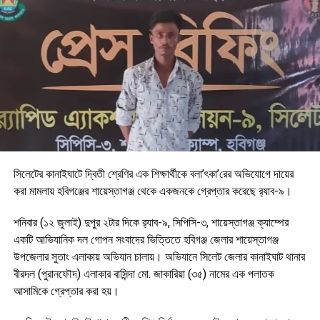
সিলেটের কানাইঘাটে দ্বিতী শ্রেণির এক শিক্ষার্থীকে বলা’ৎকা’রের অভিযোগে দায়ের
করা মামলায় হবিগঞ্জের শায়েস্তাগঞ্জ থেকে একজনকে গ্রেপ্তার করেছে র‍্যাব-৯।
শনিবার (১২ জুলাই) দুপুর ২টার দিকে র‌্যাব-৯, সিপিসি-৩, শায়েস্তাগঞ্জ ক্যাম্পের
একটি আভিযানিক দল গোপন সংবাদের ভিত্তিতে হবিগঞ্জ জেলার শায়েস্তাগঞ্জ
উপজেলার সুতাং এলাকায় অভিযান চালায়। অভিযানে সিলেট জেলার কানাইঘাট থানার
বীরদল (পুরানফৌদ) এলাকার বাসিন্দা মো. জাকারিয়া (৩৫) নামের এক পলাতক
আসামিকে গ্রেপ্তার করা হয়।