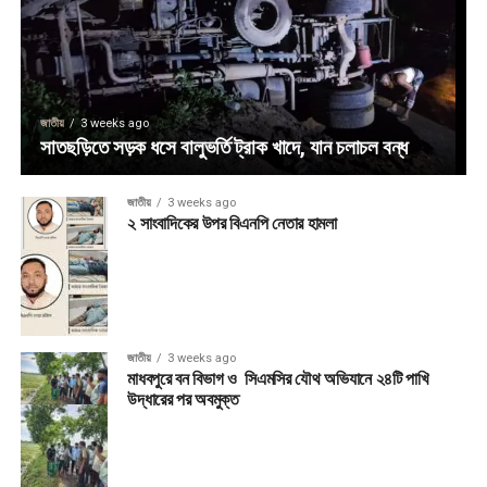
জাতীয়
3 weeks ago
সাতছড়িতে সড়ক ধসে বালুভর্তি ট্রাক খাদে, যান চলাচল বন্ধ
জাতীয়
3 weeks ago
২ সাংবাদিকের উপর বিএনপি নেতার হামলা
জাতীয়
3 weeks ago
মাধবপুরে বন বিভাগ ও সিএমসির যৌথ অভিযানে ২৪টি পাখি
উদ্ধারের পর অবমুক্ত