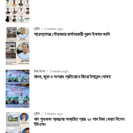
দূর্নীতি
2 weeks ago
শায়েস্তাগঞ্জ পৌরসভার কার্যসহকারী নুরুল ইসলাম বদলি
মিরর বিশেষ
2 weeks ago
মাদক, জুয়া ও অপরাধ প্রতিরোধে জিরো টলারেন্স ঘোষণা
দূর্নীতি
2 weeks ago
খাল পুনঃখনন প্রকল্পের অব্যয়িত প্রায় ২০ লাখ টাকা ফেরত দিলেন
ইউএনও