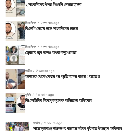
২ সাংবাদিকের উপর বিএনপি নেতার হামলা
মিরর বিশেষ
2 weeks ago
বিএনপি নেতার নামে সাংবাদিকের মামলা
মিরর বিশেষ
4 weeks ago
ড্রেজার জব্দ হলেও অধরা বালুখেকোরা
জাতীয়
2 weeks ago
আদালত থেকে ফেরার পর প্রতিপক্ষের হামলা : আহত ৪
দূর্নীতি
2 weeks ago
জিএলডিপির বিরুদ্ধে ব্যাপক অনিয়মের অভিযোগ
জাতীয়
2 hours ago
শায়েস্তাগঞ্জে দাউদনগর বাজারে অবৈধ ফুটপাত উচ্ছেদে অভিযান