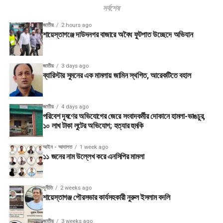
সর্বশেষ
জাতীয়
2 hours ago
শায়েস্তাগঞ্জে দাউদনগর বাজারে অবৈধ ফুটপাত উচ্ছেদে অভিযান
জাতীয়
3 days ago
ব্যারিস্টার সুমনের এক মামলায় জামিন স্থগিত, আরেকটিতে বহাল
জাতীয়
4 days ago
পরিবেশ দূষণের অভিযোগের জেরে সংবাদকর্মীর দোকানে হামলা-ভাঙচুর,
১০ লাখ টাকা লুটের অভিযোগ; হত্যার হুমকি
আইন - আদালত
1 week ago
১১ জনের নাম উল্লেখ করে এনসিপির মামলা
দূর্নীতি
2 weeks ago
শায়েস্তাগঞ্জ পৌরসভার কার্যসহকারী নুরুল ইসলাম বদলি
জাতীয়
3 weeks ago