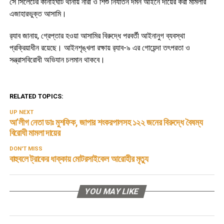
সে সিলেটের কানাইঘাট থানায় নারী ও শিশু নির্যাতন দমন আইনে দায়ের করা মামলার
এজাহারভুক্ত আসামি।
র‌্যাব জানায়, গ্রেপ্তার হওয়া আসামির বিরুদ্ধে পরবর্তী আইনানুগ ব্যবস্থা
প্রক্রিয়াধীন রয়েছে। আইনশৃঙ্খলা রক্ষায় র‌্যাব-৯ এর গোয়েন্দা তৎপরতা ও
সন্ত্রাসবিরোধী অভিযান চলমান থাকবে।
RELATED TOPICS:
UP NEXT
আ’লীগ নেতা ডাঃ মুশফিক, জাপার শংকরপালসহ ১২২ জনের বিরুদ্ধে বৈষম্য
বিরোধী মামলা দায়ের
DON'T MISS
বাহুবলে ট্রাকের ধাক্কায় মোটরসাইকেল আরোহীর মৃত্যু
YOU MAY LIKE