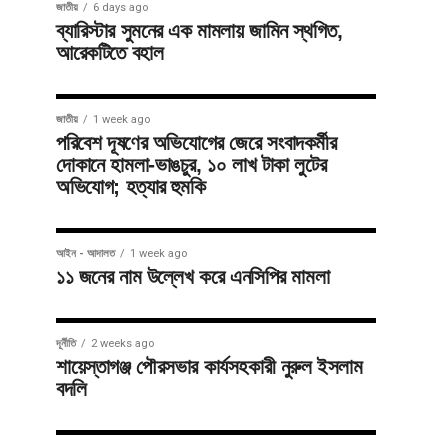
জাতীয়
6 days ago
ব্যারিস্টার সুমনের এক মামলায় জামিন স্থগিত,
আরেকটিতে বহাল
জাতীয়
1 week ago
পরিবেশ দূষণের অভিযোগের জেরে সংবাদকর্মীর
দোকানে হামলা-ভাঙচুর, ১০ লাখ টাকা লুটের
অভিযোগ; হত্যার হুমকি
আইন - আদালত
1 week ago
১১ জনের নাম উল্লেখ করে এনসিপির মামলা
দূর্নীতি
2 weeks ago
শায়েস্তাগঞ্জ পৌরসভার কার্যসহকারী নুরুল ইসলাম
বদলি