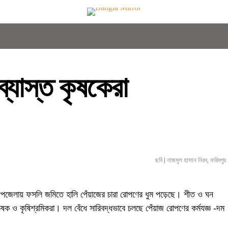
ব্যাস্ত কৃষকেরা
ছবি | নাজমুল হাসান নিরব, ফরিদপুর
 উপজেলায় ফসলি জমিতে হালি পেঁয়াজের চারা রোপণের ধুম পড়েছে। শীত ও ঘন
ৃষক ও কৃষিশ্রমিকরা। দল বেঁধে সারিবদ্ধভাবে চলছে পেঁয়াজ রোপণের কর্মযজ্ঞ -দম