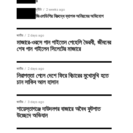
৪
দূর্নীতি
2 weeks ago
জিএলডিপির বিরুদ্ধে ব্যাপক অনিয়মের অভিযোগ
জাতীয়
2 days ago
মাজারে-ওরসে গান গাইতেন পেহেলি ভৈরবী, জীবনের
শেষ গান গাইলেন সিলেটের মাজারে
জাতীয়
2 days ago
নিরাপত্তা পেলে দেশে ফিরে বিচারের মুখোমুখি হতে
চান সাকিব আল হাসান
জাতীয়
3 days ago
শায়েস্তাগঞ্জে দাউদনগর বাজারে অবৈধ ফুটপাত
উচ্ছেদে অভিযান