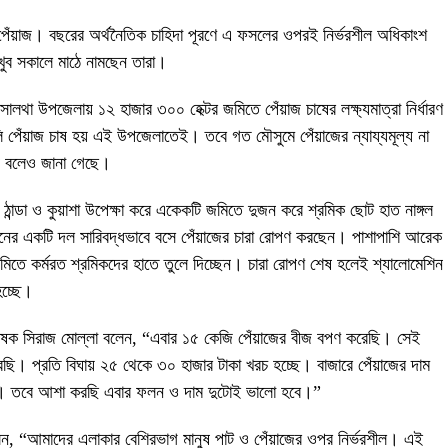
পেঁয়াজ। বছরের অর্থনৈতিক চাহিদা পূরণে এ ফসলের ওপরই নির্ভরশীল অধিকাংশ
খুব সকালে মাঠে নামছেন তারা।
সালথা উপজেলায় ১২ হাজার ৩০০ হেক্টর জমিতে পেঁয়াজ চাষের লক্ষ্যমাত্রা নির্ধারণ
ি পেঁয়াজ চাষ হয় এই উপজেলাতেই। তবে গত মৌসুমে পেঁয়াজের ন্যায্যমূল্য না
েন বলেও জানা গেছে।
 ঠান্ডা ও কুয়াশা উপেক্ষা করে একেকটি জমিতে দুজন করে শ্রমিক ছোট হাত নাঙ্গল
নের একটি দল সারিবদ্ধভাবে বসে পেঁয়াজের চারা রোপণ করছেন। পাশাপাশি আরেক
মিতে কর্মরত শ্রমিকদের হাতে তুলে দিচ্ছেন। চারা রোপণ শেষ হলেই শ্যালোমেশিন
হচ্ছে।
 কৃষক সিরাজ মোল্লা বলেন, “এবার ১৫ কেজি পেঁয়াজের বীজ বপণ করেছি। সেই
 করছি। প্রতি বিঘায় ২৫ থেকে ৩০ হাজার টাকা খরচ হচ্ছে। বাজারে পেঁয়াজের দাম
ে। তবে আশা করছি এবার ফলন ও দাম দুটোই ভালো হবে।”
ন, “আমাদের এলাকার বেশিরভাগ মানুষ পাট ও পেঁয়াজের ওপর নির্ভরশীল। এই