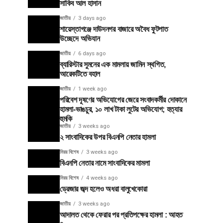
সাকিব আল হাসান
জাতীয়
3 days ago
শায়েস্তাগঞ্জে দাউদনগর বাজারে অবৈধ ফুটপাত
উচ্ছেদে অভিযান
জাতীয়
6 days ago
ব্যারিস্টার সুমনের এক মামলায় জামিন স্থগিত,
আরেকটিতে বহাল
জাতীয়
1 week ago
পরিবেশ দূষণের অভিযোগের জেরে সংবাদকর্মীর দোকানে
হামলা-ভাঙচুর, ১০ লাখ টাকা লুটের অভিযোগ; হত্যার
হুমকি
জাতীয়
3 weeks ago
২ সাংবাদিকের উপর বিএনপি নেতার হামলা
মিরর বিশেষ
3 weeks ago
বিএনপি নেতার নামে সাংবাদিকের মামলা
মিরর বিশেষ
4 weeks ago
ড্রেজার জব্দ হলেও অধরা বালুখেকোরা
জাতীয়
3 weeks ago
আদালত থেকে ফেরার পর প্রতিপক্ষের হামলা : আহত