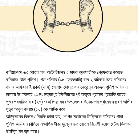
বানিয়াচংয়ে ৬৩ বোতল মদ, অটোরিজসহ ২ মাদক ব্যবসায়ীকে গ্রেফতার করেছে
বানিয়াচং থানা পুলিশ। গত শনিবার (১৫ ফেব্রুয়ারি) রাত ২ ঘটিকার সময় বানিয়াচং
থানার অফিসার ইনচার্জ (ওসি) গোলাম মোস্তফার নেতৃত্বে একদল পুলিশ অভিযান
চালায়ে উপজেলার ১১ নং মক্রমপুর ইউনিয়নের পূর্ব বাজুকা গ্রামের প্রতাকি রায়ের
পুত্র প্রসঞ্জিত রায় (২৭) ও হবিগঞ্জ সদর উপজেলার উমেদনগর গ্রামের দরবেশ আলীর
পুত্র আবুল কালাম (৫০) কে আটক করে।
আটকৃতদের বিরুদ্ধে নিয়কি জানা যায়, গোপন সংবাদের ভিত্তিতে বানিয়াচং থানা
পুলিশ অভিযান চালিয়ে লক্ষাধিক টাকা মূল্যের ৬৩ বোতল বিদেশী রয়েল স্টেজ ডিলাভ
উইস্কি মদ জব্দ করে।