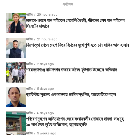
সর্বশেষ
জাতীয়
20 hours ago
মাজারে-ওরসে গান গাইতেন পেহেলি ভৈরবী, জীবনের শেষ গান গাইলেন
সিলেটের মাজারে
জাতীয়
21 hours ago
নিরাপত্তা পেলে দেশে ফিরে বিচারের মুখোমুখি হতে চান সাকিব আল হাসান
জাতীয়
2 days ago
শায়েস্তাগঞ্জে দাউদনগর বাজারে অবৈধ ফুটপাত উচ্ছেদে অভিযান
জাতীয়
5 days ago
ব্যারিস্টার সুমনের এক মামলায় জামিন স্থগিত, আরেকটিতে বহাল
জাতীয়
6 days ago
পরিবেশ দূষণের অভিযোগের জেরে সংবাদকর্মীর দোকানে হামলা-ভাঙচুর,
১০ লাখ টাকা লুটের অভিযোগ; হত্যার হুমকি
জাতীয়
3 weeks ago