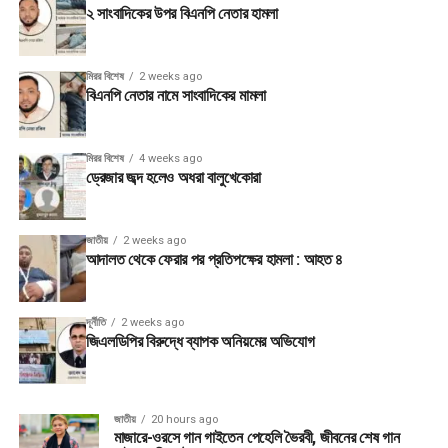
২ সাংবাদিকের উপর বিএনপি নেতার হামলা
মিরর বিশেষ
2 weeks ago
বিএনপি নেতার নামে সাংবাদিকের মামলা
মিরর বিশেষ
4 weeks ago
ড্রেজার জব্দ হলেও অধরা বালুখেকোরা
জাতীয়
2 weeks ago
আদালত থেকে ফেরার পর প্রতিপক্ষের হামলা : আহত ৪
দূর্নীতি
2 weeks ago
জিএলডিপির বিরুদ্ধে ব্যাপক অনিয়মের অভিযোগ
জাতীয়
20 hours ago
মাজারে-ওরসে গান গাইতেন পেহেলি ভৈরবী, জীবনের শেষ গান