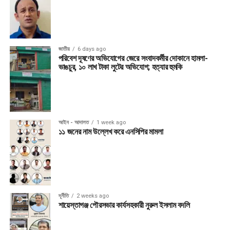
জাতীয়
6 days ago
পরিবেশ দূষণের অভিযোগের জেরে সংবাদকর্মীর দোকানে হামলা-
ভাঙচুর, ১০ লাখ টাকা লুটের অভিযোগ; হত্যার হুমকি
আইন - আদালত
1 week ago
১১ জনের নাম উল্লেখ করে এনসিপির মামলা
দূর্নীতি
2 weeks ago
শায়েস্তাগঞ্জ পৌরসভার কার্যসহকারী নুরুল ইসলাম বদলি