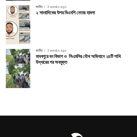
জাতীয়
3 weeks ago
২ সাংবাদিকের উপর বিএনপি নেতার হামলা
জাতীয়
3 weeks ago
মাধবপুরে বন বিভাগ ও সিএমসির যৌথ অভিযানে ২৪টি পাখি
উদ্ধারের পর অবমুক্ত