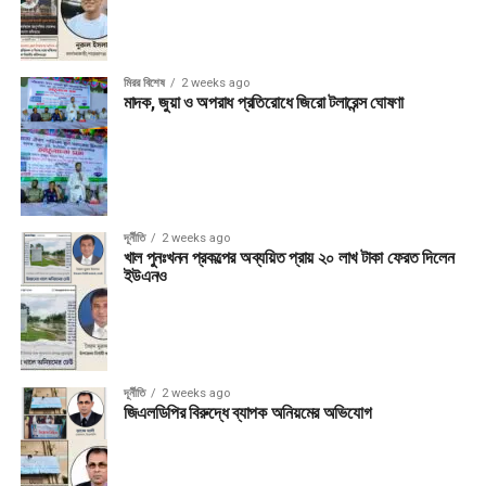
মিরর বিশেষ
2 weeks ago
মাদক, জুয়া ও অপরাধ প্রতিরোধে জিরো টলারেন্স ঘোষণা
দূর্নীতি
2 weeks ago
খাল পুনঃখনন প্রকল্পের অব্যয়িত প্রায় ২০ লাখ টাকা ফেরত দিলেন
ইউএনও
দূর্নীতি
2 weeks ago
জিএলডিপির বিরুদ্ধে ব্যাপক অনিয়মের অভিযোগ