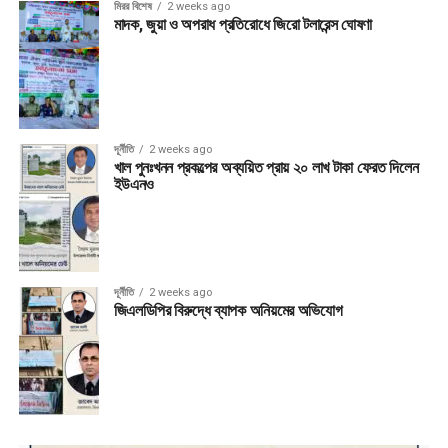
মিরর বিশেষ
2 weeks ago
মাদক, জুয়া ও অপরাধ প্রতিরোধে জিরো টলারেন্স ঘোষণা
দূর্নীতি
2 weeks ago
খাল পুনঃখনন প্রকল্পের অব্যয়িত প্রায় ২০ লাখ টাকা ফেরত দিলেন
ইউএনও
দূর্নীতি
2 weeks ago
জিএলডিপির বিরুদ্ধে ব্যাপক অনিয়মের অভিযোগ