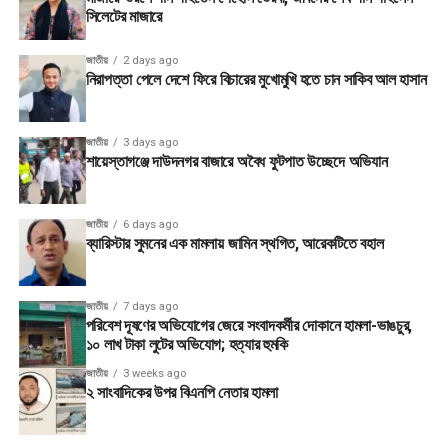
সিলেটের মাজারে
জাতীয়
2 days ago
নিরাপত্তা পেলে দেশে ফিরে বিচারের মুখোমুখি হতে চান সাকিব আল হাসান
জাতীয়
3 days ago
শায়েস্তাগঞ্জে দাউদনগর বাজারে অবৈধ ফুটপাত উচ্ছেদে অভিযান
জাতীয়
6 days ago
ব্যারিস্টার সুমনের এক মামলায় জামিন স্থগিত, আরেকটিতে বহাল
জাতীয়
7 days ago
পরিবেশ দূষণের অভিযোগের জেরে সংবাদকর্মীর দোকানে হামলা-ভাঙচুর,
১০ লাখ টাকা লুটের অভিযোগ; হত্যার হুমকি
জাতীয়
3 weeks ago
২ সাংবাদিকের উপর বিএনপি নেতার হামলা