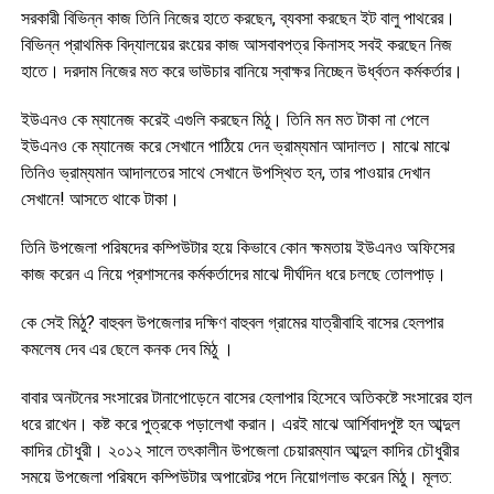
সরকারী বিভিন্ন কাজ তিনি নিজের হাতে করছেন, ব্যবসা করছেন ইট বালু পাথরের।
বিভিন্ন প্রাথমিক বিদ্যালয়ের রংয়ের কাজ আসবাবপত্র কিনাসহ সবই করছেন নিজ
হাতে। দরদাম নিজের মত করে ভাউচার বানিয়ে স্বাক্ষর নিচ্ছেন উর্ধ্বতন কর্মকর্তার।
ইউএনও কে ম্যানেজ করেই এগুলি করছেন মিঠু। তিনি মন মত টাকা না পেলে
ইউএনও কে ম্যানেজ করে সেখানে পাঠিয়ে দেন ভ্রাম্যমান আদালত। মাঝে মাঝে
তিনিও ভ্রাম্যমান আদালতের সাথে সেখানে উপস্থিত হন, তার পাওয়ার দেখান
সেখানে! আসতে থাকে টাকা।
তিনি উপজেলা পরিষদের কম্পিউটার হয়ে কিভাবে কোন ক্ষমতায় ইউএনও অফিসের
কাজ করেন এ নিয়ে প্রশাসনের কর্মকর্তাদের মাঝে দীর্ঘদিন ধরে চলছে তোলপাড়।
কে সেই মিঠু? বাহুবল উপজেলার দক্ষিণ বাহুবল গ্রামের যাত্রীবাহি বাসের হেলপার
কমলেষ দেব এর ছেলে কনক দেব মিঠু ।
বাবার অনটনের সংসারের টানাপোড়েনে বাসের হেলাপার হিসেবে অতিকষ্টে সংসারের হাল
ধরে রাখেন। কষ্ট করে পুত্রকে পড়ালেখা করান। এরই মাঝে আর্শিবাদপুষ্ট হন আব্দুল
কাদির চৌধুরী। ২০১২ সালে তৎকালীন উপজেলা চেয়ারম্যান আব্দুল কাদির চৌধুরীর
সময়ে উপজেলা পরিষদে কম্পিউটার অপারেটর পদে নিয়োগলাভ করেন মিঠু। মূলত: