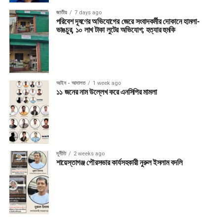
জাতীয়
7 days ago
পরিবেশ দূষণের অভিযোগের জেরে সংবাদকর্মীর দোকানে হামলা-
ভাঙচুর, ১০ লাখ টাকা লুটের অভিযোগ; হত্যার হুমকি
আইন - আদালত
1 week ago
১১ জনের নাম উল্লেখ করে এনসিপির মামলা
দূর্নীতি
2 weeks ago
শায়েস্তাগঞ্জ পৌরসভার কার্যসহকারী নুরুল ইসলাম বদলি