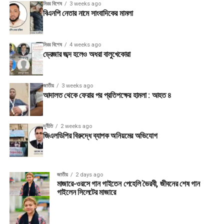
মিরর বিশেষ
3 weeks ago
বিএনপি নেতার নামে সাংবাদিকের মামলা
মিরর বিশেষ
4 weeks ago
ড্রেজার জব্দ হলেও অধরা বালুখেকোরা
জাতীয়
3 weeks ago
আদালত থেকে ফেরার পর প্রতিপক্ষের হামলা : আহত ৪
দূর্নীতি
2 weeks ago
জিএলডিপির বিরুদ্ধে ব্যাপক অনিয়মের অভিযোগ
জাতীয়
2 days ago
মাজারে-ওরসে গান গাইতেন পেহেলি ভৈরবী, জীবনের শেষ গান
গাইলেন সিলেটের মাজারে