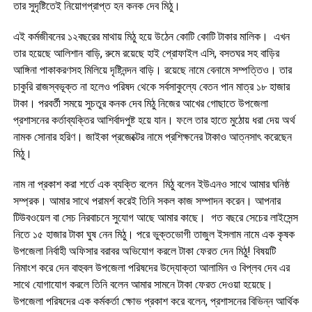
তার সুদৃষ্টিতেই নিয়োগপ্রাপ্ত হন কনক দেব মিঠু।
এই কর্মজীবনের ১২বছরের মাথায় মিঠু হয়ে উঠেন কোটি কোটি টাকার মালিক। এখন
তার হয়েছে আলিশান বাড়ি, রুমে রয়েছে হাই প্রোফাইল এসি, বসতঘর সহ বাড়ির
আঙ্গিনা পাকাকরণসহ মিলিয়ে দৃষ্টিনন্দন বাড়ি। রয়েছে নামে বেনামে সম্পত্তিও। তার
চাকুরি রাজস্বভূক্ত না হলেও পরিষদ থেকে সর্বসাকুল্যে বেতন পান মাত্র ১৮ হাজার
টাকা। পরবর্তী সময়ে সুচতুর কনক দেব মিঠু নিজের আখের গোছাতে উপজেলা
প্রশাসনের কর্তাব্যক্তির আশির্বাদপুষ্ট হয়ে যান। ফলে তার হাতে মুঠোয় ধরা দেয় অর্থ
নামক সোনার হরিণ। জাইকা প্রজেক্টের নামে প্রশিক্ষনের টাকাও আত্নসাৎ করেছেন
মিঠু।
নাম না প্রকাশ করা শর্তে এক ব্যক্তি বলেন মিঠু বলেন ইউএনও সাথে আমার ঘনিষ্ঠ
সম্প্রক। আমার সাথে পরামর্শ করেই তিনি সকল কাজ সম্পাদন করেন। আপনার
টিউবওয়েল বা সেচ নিরবাচনে সুযোগ আছে আমার কাছে। গত বছরে সেচের লাইসেন্স
নিতে ১৫ হাজার টাকা ঘুষ নেন মিঠু। পরে ভুক্তভোগী তাজুল ইসলাম নামে এক কৃষক
উপজেলা নির্বাহী অফিসার বরাবর অভিযোগ করলে টাকা ফেরত দেন মিঠু! বিষয়টি
নিমাংশ করে দেন বাহুবল উপজেলা পরিষদের উদ্যোক্তা আলামিন ও বিপ্লব দেব এর
সাথে যোগাযোগ করলে তিনি বলেন আমার সামনে টাকা ফেরত দেওয়া হয়েছে।
উপজেলা পরিষদের এক কর্মকর্তা ক্ষোভ প্রকাশ করে বলেন, প্রশাসনের বিভিন্ন আর্থিক