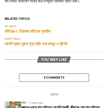
যদি লিখিত অভিযোগ দায়ের করে উপযুক্ত ব্যবস্থা গ্রহণ করব।
RELATED TOPICS:
UP NEXT
হবিগঞ্জে ৫ পৌরসভা বাতিলের সুপারিশ
DON'T MISS
কালনী গ্রামে পুরুষ শূন্য বাড়ি-ঘরে ভাংচুর ও লুটপাট
YOU MAY LIKE
9 COMMENTS
সর্বশেষ
জাতীয়
2 days ago
মাজারে-ওরসে গান গাইতেন পেহেলি ভৈরবী, জীবনের শেষ গান গাইলেন