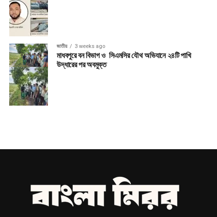
জাতীয়
3 weeks ago
মাধবপুরে বন বিভাগ ও সিএমসির যৌথ অভিযানে ২৪টি পাখি
উদ্ধারের পর অবমুক্ত