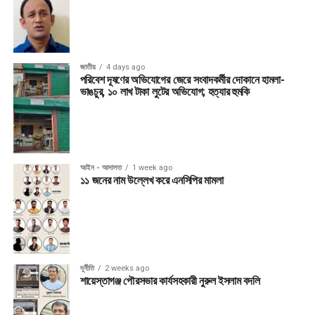
জাতীয়
4 days ago
পরিবেশ দূষণের অভিযোগের জেরে সংবাদকর্মীর দোকানে হামলা-
ভাঙচুর, ১০ লাখ টাকা লুটের অভিযোগ; হত্যার হুমকি
আইন - আদালত
1 week ago
১১ জনের নাম উল্লেখ করে এনসিপির মামলা
দূর্নীতি
2 weeks ago
শায়েস্তাগঞ্জ পৌরসভার কার্যসহকারী নুরুল ইসলাম বদলি