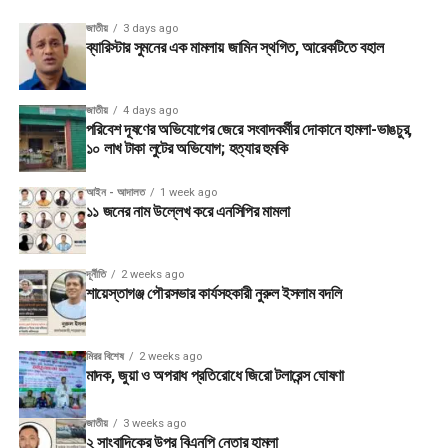
জাতীয়
3 days ago
ব্যারিস্টার সুমনের এক মামলায় জামিন স্থগিত, আরেকটিতে বহাল
জাতীয়
4 days ago
পরিবেশ দূষণের অভিযোগের জেরে সংবাদকর্মীর দোকানে হামলা-ভাঙচুর,
১০ লাখ টাকা লুটের অভিযোগ; হত্যার হুমকি
আইন - আদালত
1 week ago
১১ জনের নাম উল্লেখ করে এনসিপির মামলা
দূর্নীতি
2 weeks ago
শায়েস্তাগঞ্জ পৌরসভার কার্যসহকারী নুরুল ইসলাম বদলি
মিরর বিশেষ
2 weeks ago
মাদক, জুয়া ও অপরাধ প্রতিরোধে জিরো টলারেন্স ঘোষণা
জাতীয়
3 weeks ago
২ সাংবাদিকের উপর বিএনপি নেতার হামলা