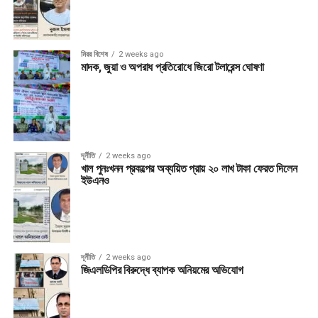
মিরর বিশেষ
2 weeks ago
মাদক, জুয়া ও অপরাধ প্রতিরোধে জিরো টলারেন্স ঘোষণা
দূর্নীতি
2 weeks ago
খাল পুনঃখনন প্রকল্পের অব্যয়িত প্রায় ২০ লাখ টাকা ফেরত দিলেন
ইউএনও
দূর্নীতি
2 weeks ago
জিএলডিপির বিরুদ্ধে ব্যাপক অনিয়মের অভিযোগ