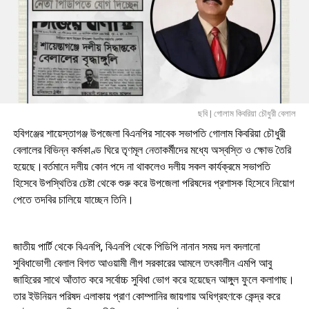
ছবি | গোলাম কিবরিয়া চৌধুরী বেলাল
হবিগঞ্জের শায়েস্তাগঞ্জ উপজেলা বিএনপির সাবেক সভাপতি গোলাম কিবরিয়া চৌধুরী
বেলালের বিভিন্ন কর্মকাণ্ড ঘিরে তৃণমূল নেতাকর্মীদের মধ্যে অস্বস্তি ও ক্ষোভ তৈরি
হয়েছে।বর্তমানে দলীয় কোন পদে না থাকলেও দলীয় সকল কার্যক্রমে সভাপতি
হিসেবে উপস্থিতির চেষ্টা থেকে শুরু করে উপজেলা পরিষদের প্রশাসক হিসেবে নিয়োগ
পেতে তদবির চালিয়ে যাচ্ছেন তিনি।
জাতীয় পার্টি থেকে বিএনপি, বিএনপি থেকে পিডিপি নানান সময় দল বদলানো
সুবিধাভোগী বেলাল বিগত আওয়ামী লীগ সরকারের আমলে তৎকালীন এমপি আবু
জাহিরের সাথে আঁতাত করে সর্বোচ্চ সুবিধা ভোগ করে হয়েছেন আঙ্গুল ফুলে কলাগাছ।
তার ইউনিয়ন পরিষদ এলাকায় প্রাণ কোম্পানির জায়গায় অধিগ্রহণকে কেন্দ্র করে