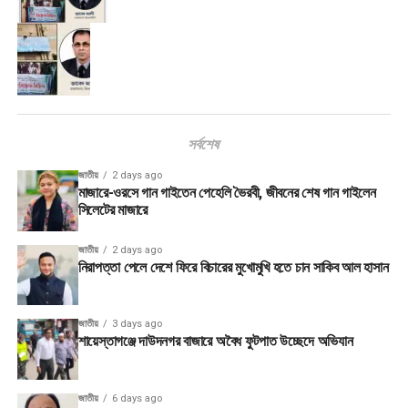
সর্বশেষ
জাতীয়
2 days ago
মাজারে-ওরসে গান গাইতেন পেহেলি ভৈরবী, জীবনের শেষ গান গাইলেন
সিলেটের মাজারে
জাতীয়
2 days ago
নিরাপত্তা পেলে দেশে ফিরে বিচারের মুখোমুখি হতে চান সাকিব আল হাসান
জাতীয়
3 days ago
শায়েস্তাগঞ্জে দাউদনগর বাজারে অবৈধ ফুটপাত উচ্ছেদে অভিযান
জাতীয়
6 days ago