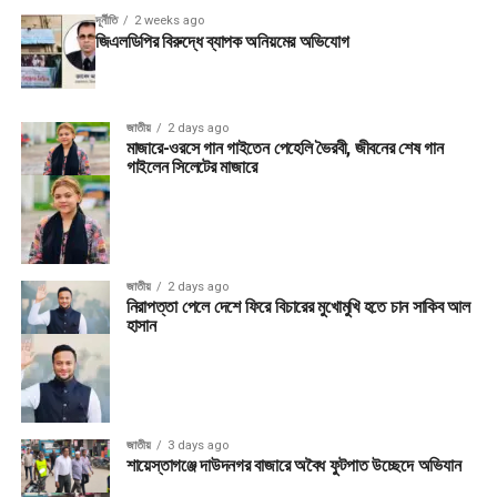
দূর্নীতি
2 weeks ago
জিএলডিপির বিরুদ্ধে ব্যাপক অনিয়মের অভিযোগ
জাতীয়
2 days ago
মাজারে-ওরসে গান গাইতেন পেহেলি ভৈরবী, জীবনের শেষ গান
গাইলেন সিলেটের মাজারে
জাতীয়
2 days ago
নিরাপত্তা পেলে দেশে ফিরে বিচারের মুখোমুখি হতে চান সাকিব আল
হাসান
জাতীয়
3 days ago
শায়েস্তাগঞ্জে দাউদনগর বাজারে অবৈধ ফুটপাত উচ্ছেদে অভিযান