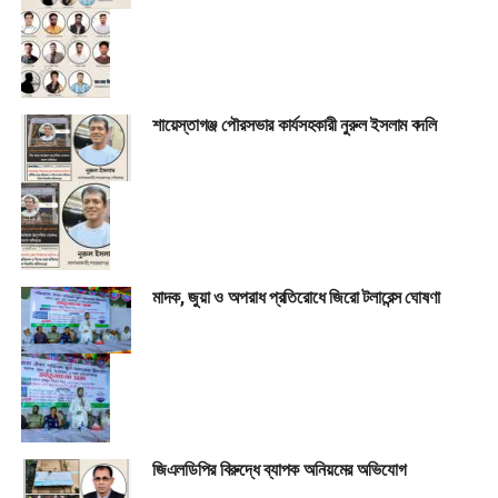
শায়েস্তাগঞ্জ পৌরসভার কার্যসহকারী নুরুল ইসলাম বদলি
মাদক, জুয়া ও অপরাধ প্রতিরোধে জিরো টলারেন্স ঘোষণা
জিএলডিপির বিরুদ্ধে ব্যাপক অনিয়মের অভিযোগ