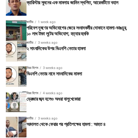
ব্যারিস্টার সুমনের এক মামলায় জামিন স্থগিত, আরেকটিতে বহাল
জাতীয়
1 week ago
পরিবেশ দূষণের অভিযোগের জেরে সংবাদকর্মীর দোকানে হামলা-ভাঙচুর,
১০ লাখ টাকা লুটের অভিযোগ; হত্যার হুমকি
জাতীয়
3 weeks ago
২ সাংবাদিকের উপর বিএনপি নেতার হামলা
মিরর বিশেষ
3 weeks ago
বিএনপি নেতার নামে সাংবাদিকের মামলা
মিরর বিশেষ
4 weeks ago
ড্রেজার জব্দ হলেও অধরা বালুখেকোরা
জাতীয়
3 weeks ago
আদালত থেকে ফেরার পর প্রতিপক্ষের হামলা : আহত ৪