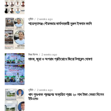
দূর্নীতি
2 weeks ago
শায়েস্তাগঞ্জ পৌরসভার কার্যসহকারী নুরুল ইসলাম বদলি
মিরর বিশেষ
2 weeks ago
মাদক, জুয়া ও অপরাধ প্রতিরোধে জিরো টলারেন্স ঘোষণা
দূর্নীতি
2 weeks ago
খাল পুনঃখনন প্রকল্পের অব্যয়িত প্রায় ২০ লাখ টাকা ফেরত দিলেন
ইউএনও