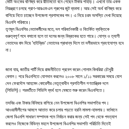
মোটা অংকের বাণিজ্য করে রীতিমতো বনে গেছেন টাকার পাহাড়। এখনো তার একক
নিয়ন্ত্রণে চলছে প্রাণ-আরএফএল গ্রুপের জুট ব্যবসা। আর সেই অর্থ বাণিজ্য করে
বাগিয়ে নিতে চাচ্ছেন উপজেলা প্রশাসকের পদ। এ নিয়ে চরম অসস্তি দেখা দিয়েছে
বিএনপি পরিবারে।
তৃণমূল বিএনপির নেতাকর্মীদের মতে, দল পরিবর্তনকারী ও বিতর্কিত ব্যক্তিকে
গুরুত্বপূর্ণ পদে বসানো হলে তা দলের জন্য বিব্রতকর হতে পারে। যোগ্য ও ত্যাগী
নেতাদের বাদ দিয়ে ‘হাইব্রিড’ নেতাদের প্রাধান্য দিলে তা দলীয়ভাবে গ্রহণযোগ্য হবে
না।
জানা যায়, জাতীয় পার্টি দিয়ে রাজনীতিতে প্রবেশ করেন গোলাম কিবরিয়া চৌধুরী
বেলাল। পরে বিএনপিতে যোগদান করলেও ২০০৮ সালে ১/১১ সরকারের সময়ে যোগ
দেন ফেরদৌস আহমেদ কোরেশীর নেতৃত্বাধীন প্রগতিশীল গণতান্ত্রিক দলে
(পিডিপি)। পরবর্তীতে পিডিপি ব্যর্থ হলে ঘেষতে শুরু করেন বিএনপিতে।
তদবির এবং টাকার বিনিময়ে বাগিয়ে নেন উপজেলা বিএনপির সভাপতির পদ।
আওয়ামীলীগের আমলে আতাত করে চলায় পড়তে হয়নি মামলা-হামলায়। বর্তমানে
জেলা বিএনপি সাধারণ সম্পাদক পদে নির্বাচন করার জন্য সেই পদ থেকে পদত্যাগ
করলেও নিজেকে বিভিন্ন মহলে উপজেলা বিএনপির সভাপতি পরিচিতি দিতেই