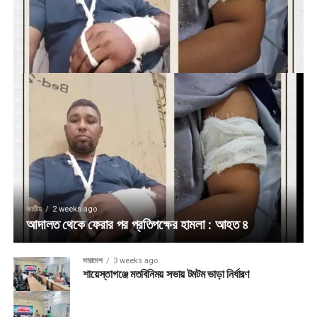
জাতীয়
2 weeks ago
আদালত থেকে ফেরার পর প্রতিপক্ষের হামলা : আহত ৪
সারাদেশ
3 weeks ago
শায়েস্তাগঞ্জে মতবিনিময় সভায় টমটম ভাড়া নির্ধারণ