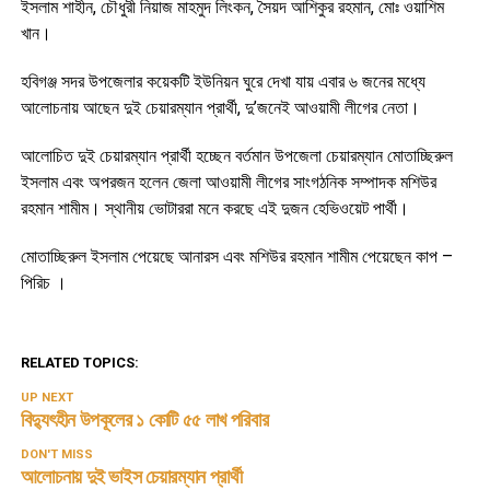
ইসলাম শাহীন, চৌধুরী নিয়াজ মাহমুদ লিংকন, সৈয়দ আশিকুর রহমান, মোঃ ওয়াশিম
খান।
হবিগঞ্জ সদর উপজেলার কয়েকটি ইউনিয়ন ঘুরে দেখা যায় এবার ৬ জনের মধ্যে
আলোচনায় আছেন দুই চেয়ারম্যান প্রার্থী, দু’জনেই আওয়ামী লীগের নেতা।
আলোচিত দুই চেয়ারম্যান প্রার্থী হচ্ছেন বর্তমান উপজেলা চেয়ারম্যান মোতাচ্ছিরুল
ইসলাম এবং অপরজন হলেন জেলা আওয়ামী লীগের সাংগঠনিক সম্পাদক মশিউর
রহমান শামীম। স্থানীয় ভোটাররা মনে করছে এই দুজন হেভিওয়েট পার্থী।
মোতাচ্ছিরুল ইসলাম পেয়েছে আনারস এবং মশিউর রহমান শামীম পেয়েছেন কাপ –
পিরিচ ।
RELATED TOPICS:
UP NEXT
বিদ্যুৎহীন উপকূলের ১ কোটি ৫৫ লাখ পরিবার
DON'T MISS
আলোচনায় দুই ভাইস চেয়ারম্যান প্রার্থী