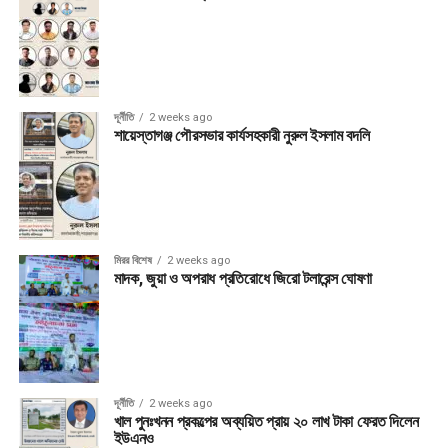
দূর্নীতি
2 weeks ago
শায়েস্তাগঞ্জ পৌরসভার কার্যসহকারী নুরুল ইসলাম বদলি
মিরর বিশেষ
2 weeks ago
মাদক, জুয়া ও অপরাধ প্রতিরোধে জিরো টলারেন্স ঘোষণা
দূর্নীতি
2 weeks ago
খাল পুনঃখনন প্রকল্পের অব্যয়িত প্রায় ২০ লাখ টাকা ফেরত দিলেন
ইউএনও