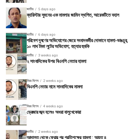
জাতীয়
5 days ago
ব্যারিস্টার সুমনের এক মামলায় জামিন স্থগিত, আরেকটিতে বহাল
জাতীয়
6 days ago
পরিবেশ দূষণের অভিযোগের জেরে সংবাদকর্মীর দোকানে হামলা-ভাঙচুর,
১০ লাখ টাকা লুটের অভিযোগ; হত্যার হুমকি
জাতীয়
3 weeks ago
২ সাংবাদিকের উপর বিএনপি নেতার হামলা
মিরর বিশেষ
2 weeks ago
বিএনপি নেতার নামে সাংবাদিকের মামলা
মিরর বিশেষ
4 weeks ago
ড্রেজার জব্দ হলেও অধরা বালুখেকোরা
জাতীয়
2 weeks ago
আদালত থেকে ফেরার পর প্রতিপক্ষের হামলা : আহত ৪