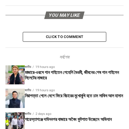
YOU MAY LIKE
CLICK TO COMMENT
সর্বশেষ
জাতীয়
19 hours ago
মাজারে-ওরসে গান গাইতেন পেহেলি ভৈরবী, জীবনের শেষ গান গাইলেন
সিলেটের মাজারে
জাতীয়
19 hours ago
নিরাপত্তা পেলে দেশে ফিরে বিচারের মুখোমুখি হতে চান সাকিব আল হাসান
জাতীয়
2 days ago
শায়েস্তাগঞ্জে দাউদনগর বাজারে অবৈধ ফুটপাত উচ্ছেদে অভিযান