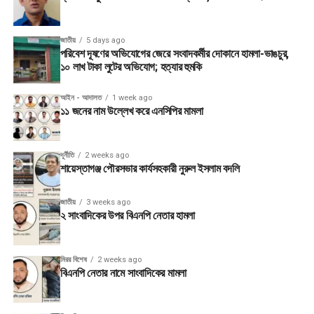
জাতীয়
5 days ago
পরিবেশ দূষণের অভিযোগের জেরে সংবাদকর্মীর দোকানে হামলা-ভাঙচুর,
১০ লাখ টাকা লুটের অভিযোগ; হত্যার হুমকি
আইন - আদালত
1 week ago
১১ জনের নাম উল্লেখ করে এনসিপির মামলা
দূর্নীতি
2 weeks ago
শায়েস্তাগঞ্জ পৌরসভার কার্যসহকারী নুরুল ইসলাম বদলি
জাতীয়
3 weeks ago
২ সাংবাদিকের উপর বিএনপি নেতার হামলা
মিরর বিশেষ
2 weeks ago
বিএনপি নেতার নামে সাংবাদিকের মামলা