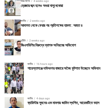
মিরর বিশেষ
4 weeks ago
ড্রেজার জব্দ হলেও অধরা বালুখেকোরা
জাতীয়
2 weeks ago
আদালত থেকে ফেরার পর প্রতিপক্ষের হামলা : আহত ৪
দূর্নীতি
2 weeks ago
জিএলডিপির বিরুদ্ধে ব্যাপক অনিয়মের অভিযোগ
জাতীয়
16 hours ago
শায়েস্তাগঞ্জে দাউদনগর বাজারে অবৈধ ফুটপাত উচ্ছেদে অভিযান
জাতীয়
4 days ago
ব্যারিস্টার সুমনের এক মামলায় জামিন স্থগিত, আরেকটিতে বহাল