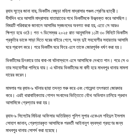
র‌্যাব সূত্রে জানা যায়, ভিকটিম বেজুড়া মহিলা মাদ্রাসার পঞ্চম শ্রেণির ছাত্রী।
দীর্ঘদিন ধরে আসামি মাদ্রাসায় যাতায়াতের পথে ভিকটিমকে উত্ত্যক্ত করে আসছিল।
বিষয়টি পরিবারকে জানালে আসামির স্বজনদের অবগত করা হয়, এতে সে আরও
ক্ষিপ্ত হয়ে ওঠে। গত ৭ ডিসেম্বর ২০২৫ রাত আনুমানিক ১১টা ৩০ মিনিটে ভিকটিম
প্রকৃতির ডাকে সাড়া দিতে ঘরের বাইরে গেলে, অন্য দুই সহযোগীর সহায়তায় আসামি
ঘরে প্রবেশ করে। পরে ভিকটিম ঘরে ফিরে এলে তাকে জোরপূর্বক ধর্ষণ করা হয়।
ভিকটিমের চিৎকারে তার বাবা-মা ঘটনাস্থলে এসে আসামিকে দেখতে পান। পরে সে ও
তার সহযোগীরা পালিয়ে যায়। এ ঘটনায় ভিকটিমের মা বাদী হয়ে মাধবপুর থানায় মামলা
দায়ের করেন।
মামলার পর র‌্যাব-৯ ঘটনার ছায়া তদন্ত শুরু করে এবং গোয়েন্দা তৎপরতা জোরদার
করে। এরই ধারাবাহিকতায় গোপন সংবাদের ভিত্তিতে যৌথ অভিযান চালিয়ে প্রধান
আসামিকে গ্রেপ্তার করা হয়।
র‌্যাব-৯ সিলেটের মিডিয়া অফিসার অতিরিক্ত পুলিশ সুপার একেএম শহিদুল ইসলাম
সোহাগ জানান, গ্রেপ্তারকৃত আসামিকে পরবর্তী আইনানুগ ব্যবস্থা গ্রহণের জন্য
মাধবপুর থানায় সোপর্দ করা হয়েছে।