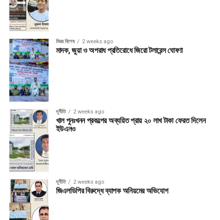
মিরর বিশেষ
2 weeks ago
মাদক, জুয়া ও অপরাধ প্রতিরোধে জিরো টলারেন্স ঘোষণা
দূর্নীতি
2 weeks ago
খাল পুনঃখনন প্রকল্পের অব্যয়িত প্রায় ২০ লাখ টাকা ফেরত দিলেন
ইউএনও
দূর্নীতি
2 weeks ago
জিএলডিপির বিরুদ্ধে ব্যাপক অনিয়মের অভিযোগ