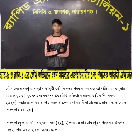
হবিগঞ্জের মাধবপুরে মাদ্রাসা ছাত্রী ধর্ষণ মামলার প্রধান পলাতক আসামিকে গ্রেপ্তার
করেছে র‌্যাব। র‌্যাব-৯ ও র‌্যাব-১ এর যৌথ অভিযানে মঙ্গলবার (১৭ ডিসেম্বর
২০২৫) ভোর রাতে নারায়ণগঞ্জ জেলার রূপগঞ্জ থানার নীলা মার্কেট এলাকা থেকে তাকে
গ্রেপ্তার করা হয়।
গ্রেপ্তারকৃত আসামি বাইজিদ মিয়া (২২), হবিগঞ্জ জেলার মাধবপুর উপজেলার উত্তর
বেজুড়া গ্রামের সাহাব উদ্দিনের ছেলে।