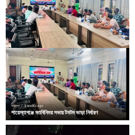
সারাদেশ
3 weeks ago
শায়েস্তাগঞ্জে মতবিনিময় সভায় টমটম ভাড়া নির্ধারণ