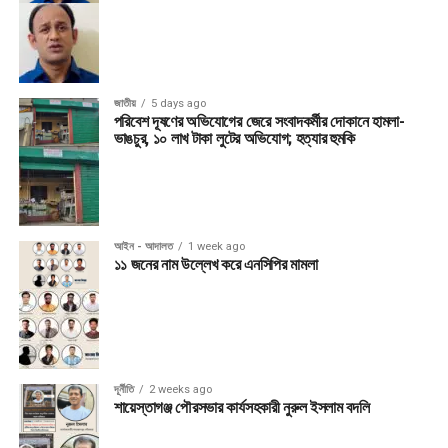
জাতীয়
5 days ago
পরিবেশ দূষণের অভিযোগের জেরে সংবাদকর্মীর দোকানে হামলা-
ভাঙচুর, ১০ লাখ টাকা লুটের অভিযোগ; হত্যার হুমকি
আইন - আদালত
1 week ago
১১ জনের নাম উল্লেখ করে এনসিপির মামলা
দূর্নীতি
2 weeks ago
শায়েস্তাগঞ্জ পৌরসভার কার্যসহকারী নুরুল ইসলাম বদলি