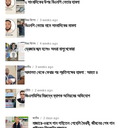
২ সাংবাদিকের উপর বিএনপি নেতার হামলা
মিরর বিশেষ
3 weeks ago
বিএনপি নেতার নামে সাংবাদিকের মামলা
মিরর বিশেষ
4 weeks ago
ড্রেজার জব্দ হলেও অধরা বালুখেকোরা
জাতীয়
3 weeks ago
আদালত থেকে ফেরার পর প্রতিপক্ষের হামলা : আহত ৪
দূর্নীতি
2 weeks ago
জিএলডিপির বিরুদ্ধে ব্যাপক অনিয়মের অভিযোগ
জাতীয়
2 days ago
মাজারে-ওরসে গান গাইতেন পেহেলি ভৈরবী, জীবনের শেষ গান