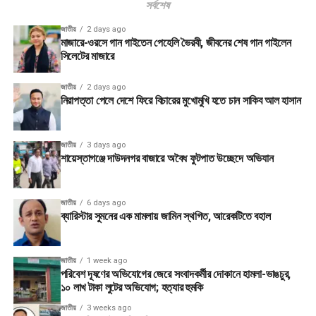
সর্বশেষ
জাতীয়
2 days ago
মাজারে-ওরসে গান গাইতেন পেহেলি ভৈরবী, জীবনের শেষ গান গাইলেন
সিলেটের মাজারে
জাতীয়
2 days ago
নিরাপত্তা পেলে দেশে ফিরে বিচারের মুখোমুখি হতে চান সাকিব আল হাসান
জাতীয়
3 days ago
শায়েস্তাগঞ্জে দাউদনগর বাজারে অবৈধ ফুটপাত উচ্ছেদে অভিযান
জাতীয়
6 days ago
ব্যারিস্টার সুমনের এক মামলায় জামিন স্থগিত, আরেকটিতে বহাল
জাতীয়
1 week ago
পরিবেশ দূষণের অভিযোগের জেরে সংবাদকর্মীর দোকানে হামলা-ভাঙচুর,
১০ লাখ টাকা লুটের অভিযোগ; হত্যার হুমকি
জাতীয়
3 weeks ago