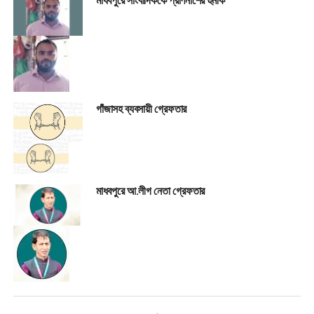
মাধবপুরে সাংবাদিককে প্রাণনাশের হুমকি
গাঁজাসহ ব্যবসায়ী গ্রেফতার
মাধবপুরে আ.লীগ নেতা গ্রেফতার