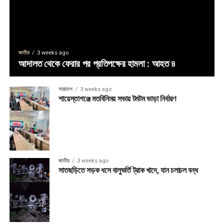
জাতীয়
3 weeks ago
আদালত থেকে ফেরার পর প্রতিপক্ষের হামলা : আহত ৪
সারাদেশ
3 weeks ago
শায়েস্তাগঞ্জে মতবিনিময় সভায় টমটম ভাড়া নির্ধারণ
জাতীয়
3 weeks ago
সাতছড়িতে সড়ক ধসে বালুভর্তি ট্রাক খাদে, যান চলাচল বন্ধ