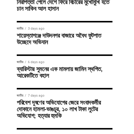
নিরাপত্তা পেলে দেশে ফিরে বিচারের মুখোমুখি হতে
চান সাকিব আল হাসান
জাতীয়
3 days ago
শায়েস্তাগঞ্জে দাউদনগর বাজারে অবৈধ ফুটপাত
উচ্ছেদে অভিযান
জাতীয়
6 days ago
ব্যারিস্টার সুমনের এক মামলায় জামিন স্থগিত,
আরেকটিতে বহাল
জাতীয়
7 days ago
পরিবেশ দূষণের অভিযোগের জেরে সংবাদকর্মীর
দোকানে হামলা-ভাঙচুর, ১০ লাখ টাকা লুটের
অভিযোগ; হত্যার হুমকি