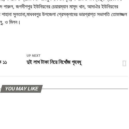
মেদ পারুল, জগদীশপুর ইউনিয়নের চেয়ারম্যান মাসুদ খান, আদাঐর ইউনিয়নের
া শাহানা সুলতানা,মাধববপুর উপজেলা প্রেসক্লাবের ভারপ্রাপ্ত সভাপতি তোফাজ্জল
বলু, ও মিলন।
UP NEXT
ক ১১
দুই লাখ টাকা নিয়ে নিখোঁজ গৃহবধূ
YOU MAY LIKE