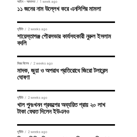
আইন - আদালত
1 week ago
১১ জনের নাম উল্লেখ করে এনসিপির মামলা
দূর্নীতি
2 weeks ago
শায়েস্তাগঞ্জ পৌরসভার কার্যসহকারী নুরুল ইসলাম
বদলি
মিরর বিশেষ
2 weeks ago
মাদক, জুয়া ও অপরাধ প্রতিরোধে জিরো টলারেন্স
ঘোষণা
জাতীয়
3 weeks ago
আদালত
দূর্নীতি
2 weeks ago
থেকে
খাল পুনঃখনন প্রকল্পের অব্যয়িত প্রায় ২০ লাখ
মিরর বিশেষ
3 weeks ago
টাকা ফেরত দিলেন ইউএনও
বিএনপি
ফেরার পর
নেতার নামে
প্রতিপক্ষের
সাংবাদিকের
হামলা :
দূর্নীতি
2 weeks ago