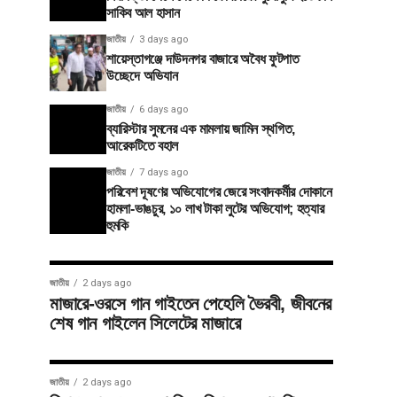
সাকিব আল হাসান
জাতীয়
3 days ago
শায়েস্তাগঞ্জে দাউদনগর বাজারে অবৈধ ফুটপাত
উচ্ছেদে অভিযান
জাতীয়
6 days ago
ব্যারিস্টার সুমনের এক মামলায় জামিন স্থগিত,
আরেকটিতে বহাল
জাতীয়
7 days ago
পরিবেশ দূষণের অভিযোগের জেরে সংবাদকর্মীর দোকানে
হামলা-ভাঙচুর, ১০ লাখ টাকা লুটের অভিযোগ; হত্যার
হুমকি
জাতীয়
2 days ago
মাজারে-ওরসে গান গাইতেন পেহেলি ভৈরবী, জীবনের
শেষ গান গাইলেন সিলেটের মাজারে
জাতীয়
2 days ago