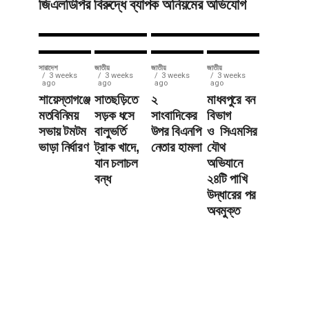
জিএলডিপির বিরুদ্ধে ব্যাপক অনিয়মের অভিযোগ
মামলা
আহত ৪
সারাদেশ
জাতীয়
জাতীয়
জাতীয়
3 weeks
3 weeks
3 weeks
3 weeks
ago
ago
ago
ago
শায়েস্তাগঞ্জে
সাতছড়িতে
২
মাধবপুরে বন
মতবিনিময়
সড়ক ধসে
সাংবাদিকের
বিভাগ
সভায় টমটম
বালুভর্তি
উপর বিএনপি
ও সিএমসির
ভাড়া নির্ধারণ
ট্রাক খাদে,
নেতার হামলা
যৌথ
যান চলাচল
অভিযানে
বন্ধ
২৪টি পাখি
উদ্ধারের পর
অবমুক্ত