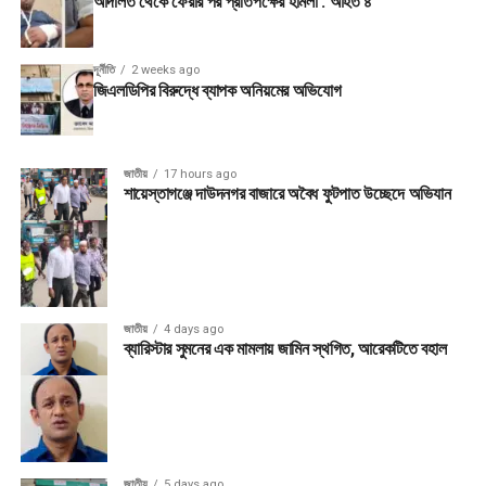
আদালত থেকে ফেরার পর প্রতিপক্ষের হামলা : আহত ৪
দূর্নীতি
2 weeks ago
জিএলডিপির বিরুদ্ধে ব্যাপক অনিয়মের অভিযোগ
জাতীয়
17 hours ago
শায়েস্তাগঞ্জে দাউদনগর বাজারে অবৈধ ফুটপাত উচ্ছেদে অভিযান
জাতীয়
4 days ago
ব্যারিস্টার সুমনের এক মামলায় জামিন স্থগিত, আরেকটিতে বহাল
জাতীয়
5 days ago