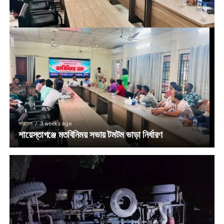
সারাদেশ
3 weeks ago
শায়েস্তাগঞ্জে মতবিনিময় সভায় টমটম ভাড়া নির্ধারণ