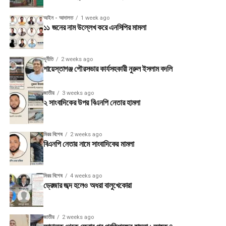
আইন - আদালত
1 week ago
১১ জনের নাম উল্লেখ করে এনসিপির মামলা
দূর্নীতি
2 weeks ago
শায়েস্তাগঞ্জ পৌরসভার কার্যসহকারী নুরুল ইসলাম বদলি
জাতীয়
3 weeks ago
২ সাংবাদিকের উপর বিএনপি নেতার হামলা
মিরর বিশেষ
2 weeks ago
বিএনপি নেতার নামে সাংবাদিকের মামলা
মিরর বিশেষ
4 weeks ago
ড্রেজার জব্দ হলেও অধরা বালুখেকোরা
জাতীয়
2 weeks ago