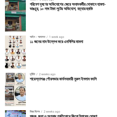
পরিবেশ দূষণের অভিযোগের জেরে সংবাদকর্মীর দোকানে হামলা-
ভাঙচুর, ১০ লাখ টাকা লুটের অভিযোগ; হত্যার হুমকি
আইন - আদালত
1 week ago
১১ জনের নাম উল্লেখ করে এনসিপির মামলা
দূর্নীতি
2 weeks ago
শায়েস্তাগঞ্জ পৌরসভার কার্যসহকারী নুরুল ইসলাম বদলি
মিরর বিশেষ
2 weeks ago
মাদক, জুয়া ও অপরাধ প্রতিরোধে জিরো টলারেন্স ঘোষণা