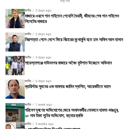
সর্বশেষ
জাতীয়
2 days ago
মাজারে-ওরসে গান গাইতেন পেহেলি ভৈরবী, জীবনের শেষ গান গাইলেন
সিলেটের মাজারে
জাতীয়
2 days ago
নিরাপত্তা পেলে দেশে ফিরে বিচারের মুখোমুখি হতে চান সাকিব আল হাসান
জাতীয়
3 days ago
শায়েস্তাগঞ্জে দাউদনগর বাজারে অবৈধ ফুটপাত উচ্ছেদে অভিযান
জাতীয়
6 days ago
ব্যারিস্টার সুমনের এক মামলায় জামিন স্থগিত, আরেকটিতে বহাল
জাতীয়
1 week ago
পরিবেশ দূষণের অভিযোগের জেরে সংবাদকর্মীর দোকানে হামলা-ভাঙচুর,
১০ লাখ টাকা লুটের অভিযোগ; হত্যার হুমকি
জাতীয়
3 weeks ago