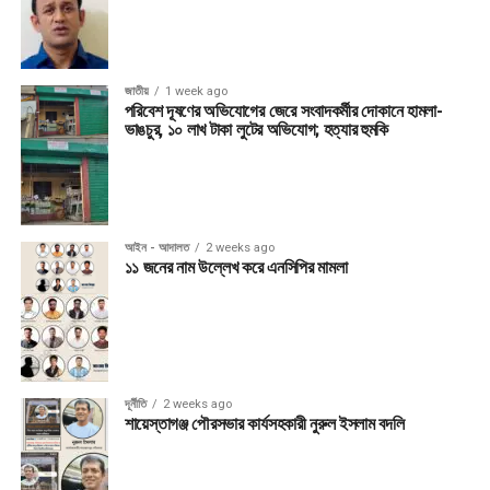
জাতীয়
1 week ago
পরিবেশ দূষণের অভিযোগের জেরে সংবাদকর্মীর দোকানে হামলা-
ভাঙচুর, ১০ লাখ টাকা লুটের অভিযোগ; হত্যার হুমকি
আইন - আদালত
2 weeks ago
১১ জনের নাম উল্লেখ করে এনসিপির মামলা
দূর্নীতি
2 weeks ago
শায়েস্তাগঞ্জ পৌরসভার কার্যসহকারী নুরুল ইসলাম বদলি