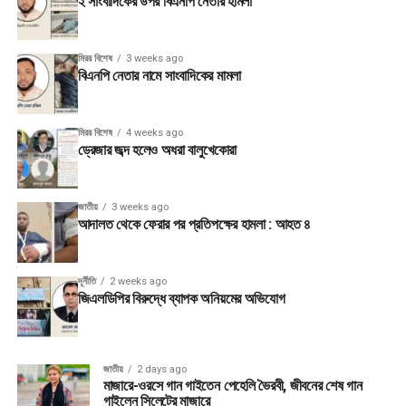
২ সাংবাদিকের উপর বিএনপি নেতার হামলা
মিরর বিশেষ
3 weeks ago
বিএনপি নেতার নামে সাংবাদিকের মামলা
মিরর বিশেষ
4 weeks ago
ড্রেজার জব্দ হলেও অধরা বালুখেকোরা
জাতীয়
3 weeks ago
আদালত থেকে ফেরার পর প্রতিপক্ষের হামলা : আহত ৪
দূর্নীতি
2 weeks ago
জিএলডিপির বিরুদ্ধে ব্যাপক অনিয়মের অভিযোগ
জাতীয়
2 days ago
মাজারে-ওরসে গান গাইতেন পেহেলি ভৈরবী, জীবনের শেষ গান
গাইলেন সিলেটের মাজারে