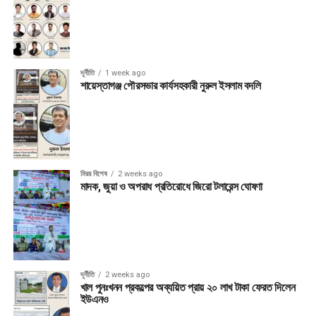
দূর্নীতি
1 week ago
শায়েস্তাগঞ্জ পৌরসভার কার্যসহকারী নুরুল ইসলাম বদলি
মিরর বিশেষ
2 weeks ago
মাদক, জুয়া ও অপরাধ প্রতিরোধে জিরো টলারেন্স ঘোষণা
দূর্নীতি
2 weeks ago
খাল পুনঃখনন প্রকল্পের অব্যয়িত প্রায় ২০ লাখ টাকা ফেরত দিলেন
ইউএনও