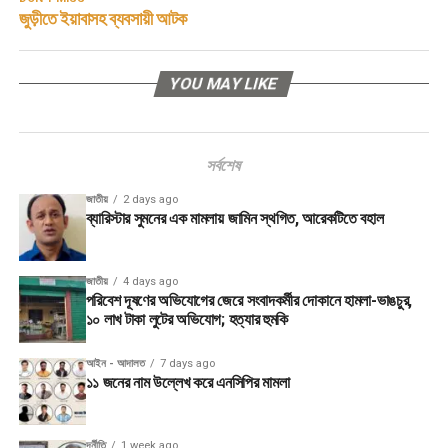
জুড়ীতে ইয়াবাসহ ব্যবসায়ী আটক
YOU MAY LIKE
সর্বশেষ
জাতীয়
2 days ago
ব্যারিস্টার সুমনের এক মামলায় জামিন স্থগিত, আরেকটিতে বহাল
জাতীয়
4 days ago
পরিবেশ দূষণের অভিযোগের জেরে সংবাদকর্মীর দোকানে হামলা-ভাঙচুর,
১০ লাখ টাকা লুটের অভিযোগ; হত্যার হুমকি
আইন - আদালত
7 days ago
১১ জনের নাম উল্লেখ করে এনসিপির মামলা
দূর্নীতি
1 week ago