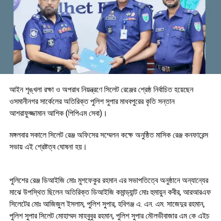
আইন শৃঙ্খলা রক্ষা ও অপরাধ নিয়ন্ত্রণে সিলেট রেঞ্জের শ্রেষ্ঠ নির্বাচিত হয়েছেন
ওসমানীনগর সার্কেলের অতিরিক্ত পুলিশ সুপার মাধবপুরের কৃতি সন্তান
আশরাফুজ্জামান আশিক (পিপিএম সেবা)।
মঙ্গলবার সকালে সিলেট রেঞ্জ অফিসের সম্মেলন কক্ষে অনুষ্ঠিত মাসিক রেঞ্জ কনফারেন্স
সভায় এই শ্রেষ্টত্ব ঘোষনা হয়।
পুলিশের রেঞ্জ ডিআইজি মোঃ মুশফেকুর রহমান এর সভাপতিত্বে অনুষ্ঠানে অন্যান্যের
মাঝে উপস্থিত ছিলেন অতিরিক্ত ডিআইজি কমান্ড্যান্ট মোঃ হুমায়ুন কবীর, আরআরএফ
সিলেটের মোঃ আজিজুল ইসলাম, পুলিশ সুপার, হবিগঞ্জ এ. এন. এম. সাজেদুর রহমান,
পুলিশ সুপার সিলেট মোহাম্মদ মাহবুবুর রহমান, পুলিশ সুপার মৌলভীবাজার এম কে এইচ