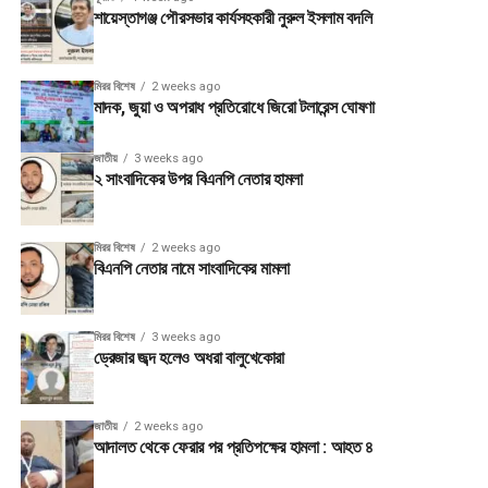
শায়েস্তাগঞ্জ পৌরসভার কার্যসহকারী নুরুল ইসলাম বদলি
মিরর বিশেষ
2 weeks ago
মাদক, জুয়া ও অপরাধ প্রতিরোধে জিরো টলারেন্স ঘোষণা
জাতীয়
3 weeks ago
২ সাংবাদিকের উপর বিএনপি নেতার হামলা
মিরর বিশেষ
2 weeks ago
বিএনপি নেতার নামে সাংবাদিকের মামলা
মিরর বিশেষ
3 weeks ago
ড্রেজার জব্দ হলেও অধরা বালুখেকোরা
জাতীয়
2 weeks ago
আদালত থেকে ফেরার পর প্রতিপক্ষের হামলা : আহত ৪